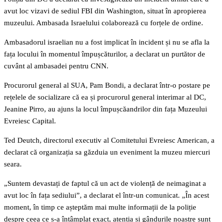
avut loc vizavi de sediul FBI din Washington, situat în apropierea
muzeului. Ambasada Israelului colaborează cu forțele de ordine.
Ambasadorul israelian nu a fost implicat în incident și nu se afla la
fața locului în momentul împușcăturilor, a declarat un purtător de
cuvânt al ambasadei pentru CNN.
Procurorul general al SUA, Pam Bondi, a declarat într-o postare pe
rețelele de socializare că ea și procurorul general interimar al DC,
Jeanine Pirro, au ajuns la locul împușcăandrilor din fața Muzeului
Evreiesc Capital.
Ted Deutch, directorul executiv al Comitetului Evreiesc American, a
declarat că organizația sa găzduia un eveniment la muzeu miercuri
seara.
„Suntem devastați de faptul că un act de violență de neimaginat a
avut loc în fața sediului”, a declarat el într-un comunicat. „În acest
moment, în timp ce așteptăm mai multe informații de la poliție
despre ceea ce s-a întâmplat exact, atenția și gândurile noastre sunt