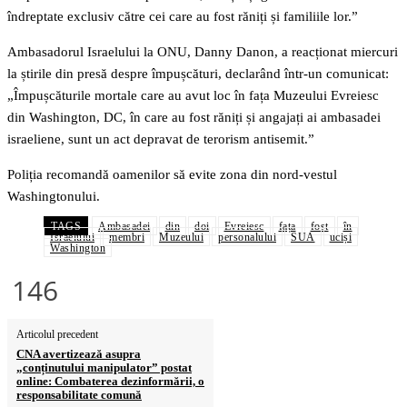
îndreptate exclusiv către cei care au fost răniți și familiile lor.”
Ambasadorul Israelului la ONU, Danny Danon, a reacționat miercuri
la știrile din presă despre împușcături, declarând într-un comunicat:
„Împușcăturile mortale care au avut loc în fața Muzeului Evreiesc
din Washington, DC, în care au fost răniți și angajați ai ambasadei
israeliene, sunt un act depravat de terorism antisemit.”
Poliția recomandă oamenilor să evite zona din nord-vestul
Washingtonului.
TAGS
Ambasadei
din
doi
Evreiesc
fața
fost
în
Israelului
membri
Muzeului
personalului
SUA
uciși
Washington
146
Articolul precedent
CNA avertizează asupra
„conținutului manipulator” postat
online: Combaterea dezinformării, o
responsabilitate comună