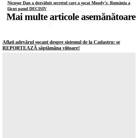
Nicușor Dan a dezvăluit secretul care a șocat Moody’s: România a
ȘTIRI
făcut pasul DECISIV
Mai multe articole asemănătoare
Aflați adevărul șocant despre sistemul de la Cadastru: se
REPORTEAZĂ săptămâna viitoare!
Gorjuldeazi
-
8 August 2026
Atenționare CRITICĂ din Groenlanda: ce se mai ascunde în
spatele planului controversat al companiei lui Trump
Gorjuldeazi
-
8 August 2026
Atenție la capcana de la Casa Verde: APCE avertizează că
BATERIILE vor costa OREAS de mai mult din banii tăi!
Gorjuldeazi
-
8 August 2026