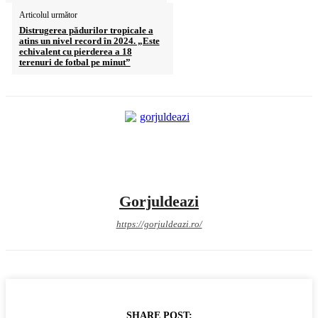
Articolul următor
Distrugerea pădurilor tropicale a
atins un nivel record în 2024. „Este
echivalent cu pierderea a 18
terenuri de fotbal pe minut”
Gorjuldeazi
https://gorjuldeazi.ro/
SHARE POST: