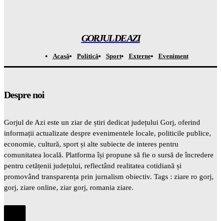
A descoperit o specie de „broscuță de cafea” în Costa Rica și a
șocat întreaga LUME
Gorjuldeazi
-
8 August 2026
GORJUL DE AZI
Acasă
Politică
Sport
Externe
Eveniment
Despre noi
Gorjul de Azi este un ziar de știri dedicat județului Gorj, oferind
informații actualizate despre evenimentele locale, politicile publice,
economie, cultură, sport și alte subiecte de interes pentru
comunitatea locală. Platforma își propune să fie o sursă de încredere
pentru cetățenii județului, reflectând realitatea cotidiană și
promovând transparența prin jurnalism obiectiv. Tags : ziare ro gorj,
gorj, ziare online, ziar gorj, romania ziare.