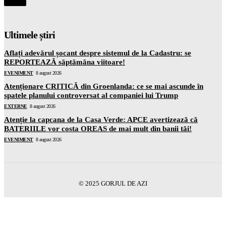
Ultimele știri
Aflați adevărul șocant despre sistemul de la Cadastru: se
REPORTEAZĂ săptămâna viitoare!
EVENIMENT
8 august 2026
Atenționare CRITICĂ din Groenlanda: ce se mai ascunde în
spatele planului controversat al companiei lui Trump
EXTERNE
8 august 2026
Atenție la capcana de la Casa Verde: APCE avertizează că
BATERIILE vor costa OREAS de mai mult din banii tăi!
EVENIMENT
8 august 2026
© 2025 GORJUL DE AZI