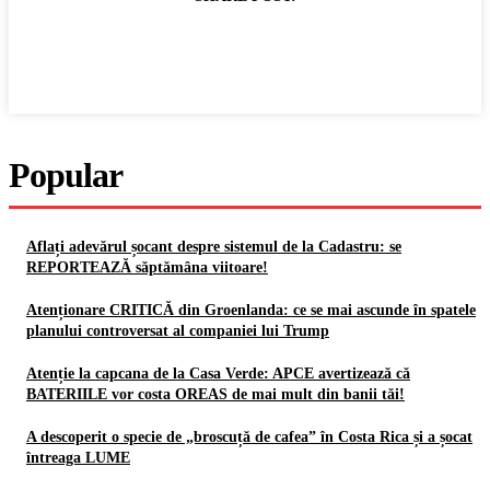
Popular
Aflați adevărul șocant despre sistemul de la Cadastru: se
REPORTEAZĂ săptămâna viitoare!
Atenționare CRITICĂ din Groenlanda: ce se mai ascunde în spatele
planului controversat al companiei lui Trump
Atenție la capcana de la Casa Verde: APCE avertizează că
BATERIILE vor costa OREAS de mai mult din banii tăi!
A descoperit o specie de „broscuță de cafea” în Costa Rica și a șocat
întreaga LUME