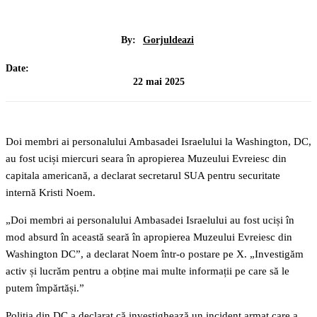
By:
Gorjuldeazi
Date:
22 mai 2025
Doi membri ai personalului Ambasadei Israelului la Washington, DC,
au fost uciși miercuri seara în apropierea Muzeului Evreiesc din
capitala americană, a declarat secretarul SUA pentru securitate
internă Kristi Noem.
„Doi membri ai personalului Ambasadei Israelului au fost uciși în
mod absurd în această seară în apropierea Muzeului Evreiesc din
Washington DC”, a declarat Noem într-o postare pe X. „Investigăm
activ și lucrăm pentru a obține mai multe informații pe care să le
putem împărtăși.”
Poliția din DC a declarat că investighează un incident armat care a