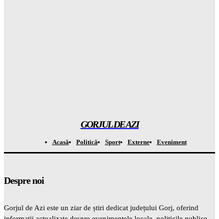
Gorjuldeazi
-
7 August 2026
Atenție la ce se întâmplă în august! Predicția ANM pentru
perioada 10 august – 7 septembrie va schimba TOT!
Gorjuldeazi
-
7 August 2026
Aflu cum poți primi până la 50.000 de EURO pentru fermă:
detaliul care schimbă TOTUL
Gorjuldeazi
-
7 August 2026
GORJUL DE AZI
Acasă
Politică
Sport
Externe
Eveniment
Despre noi
Gorjul de Azi este un ziar de știri dedicat județului Gorj, oferind
informații actualizate despre evenimentele locale, politicile publice,