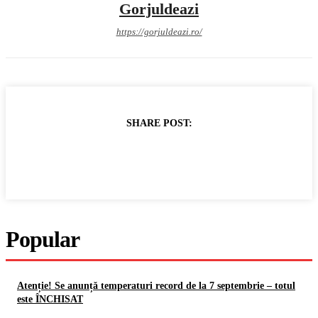
Gorjuldeazi
https://gorjuldeazi.ro/
SHARE POST:
Popular
Atenție! Se anunță temperaturi record de la 7 septembrie – totul
este ÎNCHISAT