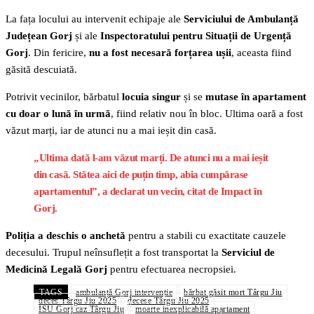
La fața locului au intervenit echipaje ale
Serviciului de Ambulanță
Județean Gorj
și ale
Inspectoratului pentru Situații de Urgență
Gorj
. Din fericire,
nu a fost necesară forțarea ușii
, aceasta fiind
găsită descuiată.
Potrivit vecinilor, bărbatul
locuia singur
și se
mutase în apartament
cu doar o lună în urmă
, fiind relativ nou în bloc. Ultima oară a fost
văzut marți, iar de atunci nu a mai ieșit din casă.
„Ultima dată l-am văzut marți. De atunci nu a mai ieșit
din casă. Stătea aici de puțin timp, abia cumpărase
apartamentul”, a declarat un vecin, citat de
Impact în
Gorj
.
Poliția a deschis o anchetă
pentru a stabili cu exactitate cauzele
decesului. Trupul neînsuflețit a fost transportat la
Serviciul de
Medicină Legală Gorj
pentru efectuarea necropsiei.
TAGS
ambulanță Gorj intervenție
bărbat găsit mort Târgu Jiu
deces Târgu Jiu 2025
decese Târgu Jiu 2025
ISU Gorj caz Târgu Jiu
moarte inexplicabilă apartament