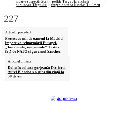
moarte suspectă Gorj
poliția Târgu Jiu anchetă
știri locale Târgu Jiu
tragedie strada Nicolae Titulescu
227
Articolul precedent
Protest cu mii de oameni la Madrid
împotriva reînarmării Europei.
„Jos armele, sus pensiile”. Critici
față de NATO și guvernul Sanchez
Articolul următor
Doliu în cultura gorjeană: Dirijorul
Aurel Blondea s-a stins din viață la
58 de ani