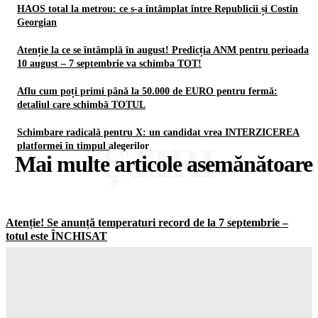
HAOS total la metrou: ce s-a întâmplat între Republicii și Costin
Georgian
Atenție la ce se întâmplă în august! Predicția ANM pentru perioada
10 august – 7 septembrie va schimba TOT!
Aflu cum poți primi până la 50.000 de EURO pentru fermă:
detaliul care schimbă TOTUL
Schimbare radicală pentru X: un candidat vrea INTERZICEREA
ȘTIRI
platformei în timpul alegerilor
Mai multe articole asemănătoare
Atenție! Se anunță temperaturi record de la 7 septembrie –
totul este ÎNCHISAT
Gorjuldeazi
-
7 August 2026
HAOS total la metrou: ce s-a întâmplat între Republicii și
Costin Georgian