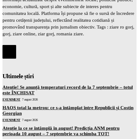
economie, cultură, sport și alte subiecte de interes pentru
comunitatea locală. Platforma își propune să fie o sursă de încredere
pentru cetățenii județului, reflectând realitatea cotidiană și
promovând transparența prin jurnalism obiectiv. Tags : ziare ro gorj,
gorj, ziare online, ziar gorj, romania ziare.
Ultimele știri
Atenție! Se anunță temperaturi record de la 7 septembrie – totul
este ÎNCHISAT
EVENIMENT
7 august 2026
HAOS total la metrou: ce s-a întâmplat între Republicii și Costin
Georgian
EVENIMENT
7 august 2026
Atenție la ce se întâmplă în august! Predicția ANM pentru
perioada 10 august – 7 septembrie va schimba TOT!