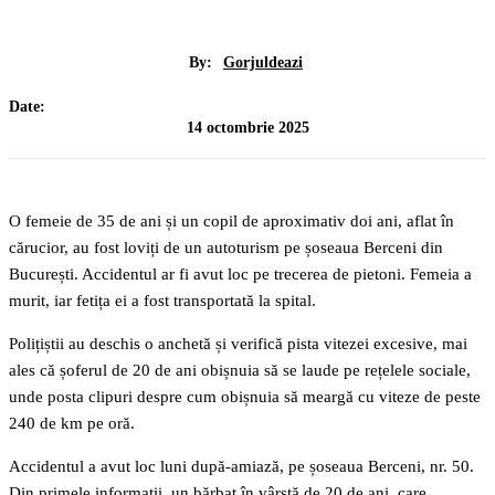
By:
Gorjuldeazi
Date:
14 octombrie 2025
O femeie de 35 de ani și un copil de aproximativ doi ani, aflat în
cărucior, au fost loviți de un autoturism pe șoseaua Berceni din
București. Accidentul ar fi avut loc pe trecerea de pietoni. Femeia a
murit, iar fetița ei a fost transportată la spital.
Polițiștii au deschis o anchetă și verifică pista vitezei excesive, mai
ales că șoferul de 20 de ani obișnuia să se laude pe rețelele sociale,
unde posta clipuri despre cum obișnuia să meargă cu viteze de peste
240 de km pe oră.
Accidentul a avut loc luni după-amiază, pe șoseaua Berceni, nr. 50.
Din primele informații, un bărbat în vârstă de 20 de ani, care