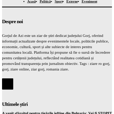
Acasă
Politică
Sport
Externe
Eveniment
Despre noi
Gorjul de Azi este un ziar de știri dedicat județului Gorj, oferind
informații actualizate despre evenimentele locale, politicile publice,
economie, cultură, sport și alte subiecte de interes pentru
comunitatea locală. Platforma își propune să fie o sursă de încredere
pentru cetățenii județului, reflectând realitatea cotidiană și
promovând transparența prin jurnalism obiectiv. Tags : ziare ro gorj,
gorj, ziare online, ziar gorj, romania ziare.
Ultimele știri
A venit sfârșitul pentru țigările ieftine din Bulgaria: Vei fi STOPIT