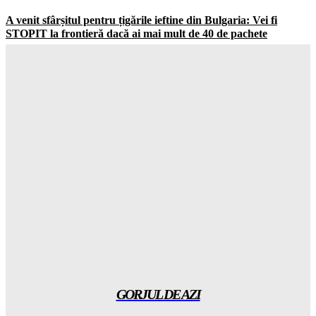
A venit sfârșitul pentru țigările ieftine din Bulgaria: Vei fi
STOPIT la frontieră dacă ai mai mult de 40 de pachete
Gorjuldeazi
-
8 August 2026
SECRETUL BULGARIEI: Cum transformă vecinii noi
România în baterie prin acest proces ȘOCANT
Gorjuldeazi
-
8 August 2026
ALERTĂ de la Ministerul Energiei pentru Comisia
Europeană: se anunță dezastru din cauza SECETEI!
Gorjuldeazi
-
8 August 2026
A fost anunțat un ajutor imens de 1 MILIARD de dolari pentru
Columbia după alegerea controversată a lui Trump
Gorjuldeazi
-
8 August 2026
GORJUL DE AZI