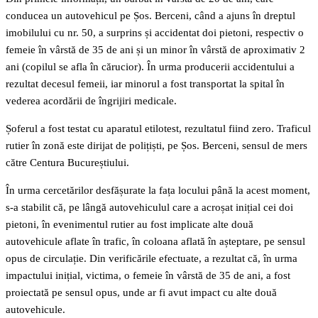
conducea un autovehicul pe Șos. Berceni, când a ajuns în dreptul
imobilului cu nr. 50, a surprins și accidentat doi pietoni, respectiv o
femeie în vârstă de 35 de ani și un minor în vârstă de aproximativ 2
ani (copilul se afla în cărucior). În urma producerii accidentului a
rezultat decesul femeii, iar minorul a fost transportat la spital în
vederea acordării de îngrijiri medicale.
Șoferul a fost testat cu aparatul etilotest, rezultatul fiind zero. Traficul
rutier în zonă este dirijat de polițiști, pe Șos. Berceni, sensul de mers
către Centura Bucureștiului.
În urma cercetărilor desfășurate la fața locului până la acest moment,
s-a stabilit că, pe lângă autovehiculul care a acroșat inițial cei doi
pietoni, în evenimentul rutier au fost implicate alte două
autovehicule aflate în trafic, în coloana aflată în așteptare, pe sensul
opus de circulație. Din verificările efectuate, a rezultat că, în urma
impactului inițial, victima, o femeie în vârstă de 35 de ani, a fost
proiectată pe sensul opus, unde ar fi avut impact cu alte două
autovehicule.