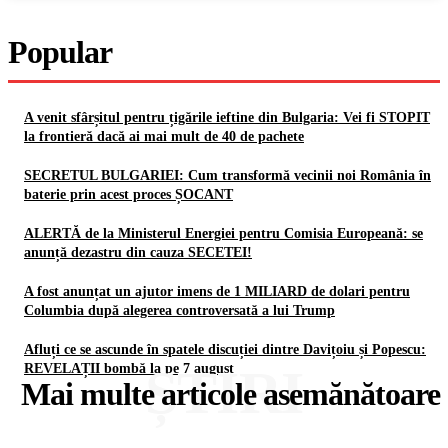
Popular
A venit sfârșitul pentru țigările ieftine din Bulgaria: Vei fi STOPIT
la frontieră dacă ai mai mult de 40 de pachete
SECRETUL BULGARIEI: Cum transformă vecinii noi România în
baterie prin acest proces ȘOCANT
ALERTĂ de la Ministerul Energiei pentru Comisia Europeană: se
anunță dezastru din cauza SECETEI!
A fost anunțat un ajutor imens de 1 MILIARD de dolari pentru
Columbia după alegerea controversată a lui Trump
Afluți ce se ascunde în spatele discuției dintre Davițoiu și Popescu:
ȘTIRI
REVELAȚII bombă la pe 7 august
Mai multe articole asemănătoare