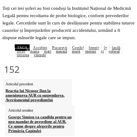
Toți cei trei șoferi au fost conduși la Institutul Național de Medicină
Legală pentru recoltarea de probe biologice, conform prevederilor
legale. Cercetările sunt în curs de desfășurare pentru stabilirea tuturor
cauzelor și împrejurărilor producerii accidentului, urmând a fi
dispuse măsurile legale care se impun.
TAGS
Accident
București
Copilul
femeie
în
laudă
loviți
mama
mari
maşină
murit
pietoni
și
șoferul
trecerea
vitezele
152
Articolul precedent
Reacția lui Nicușor Dan la
amenințarea AUR cu suspendarea.
Avertismentul președintelui
Articolul următor
George Simion va candida pentru un
nou mandat de președinte al AUR.
Ce spune despre alegerile pentru
Primăria Capitalei