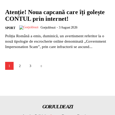
Atenție! Noua capcană care îți golește
CONTUL prin internet!
Gorjuldeazi
-
3 August 2026
SPORT
Poliția Română a emis, duminică, un avertisment referitor la o
nouă tipologie de escrocherie online denominată „Government
Impersonation Scam”, prin care infractorii se ascund...
1
2
3
GORJUL DE AZI