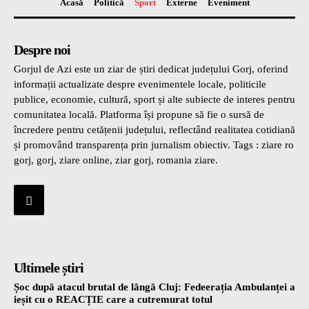
Acasă
Politică
Sport
Externe
Eveniment
Despre noi
Gorjul de Azi este un ziar de știri dedicat județului Gorj, oferind
informații actualizate despre evenimentele locale, politicile
publice, economie, cultură, sport și alte subiecte de interes pentru
comunitatea locală. Platforma își propune să fie o sursă de
încredere pentru cetățenii județului, reflectând realitatea cotidiană
și promovând transparența prin jurnalism obiectiv. Tags : ziare ro
gorj, gorj, ziare online, ziar gorj, romania ziare.
Ultimele știri
Șoc după atacul brutal de lângă Cluj: Fedeerația Ambulanței a
ieșit cu o REACȚIE care a cutremurat totul