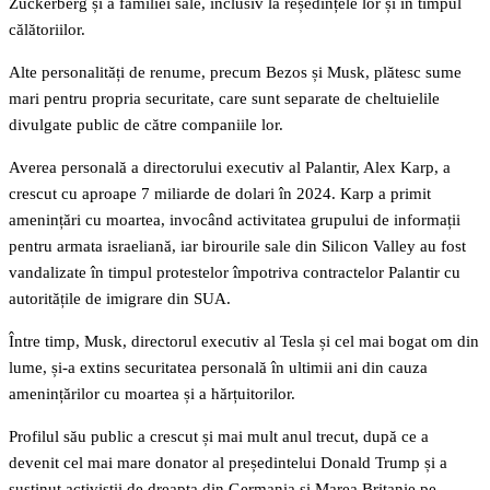
Zuckerberg și a familiei sale, inclusiv la reședințele lor și în timpul
călătoriilor.
Alte personalități de renume, precum Bezos și Musk, plătesc sume
mari pentru propria securitate, care sunt separate de cheltuielile
divulgate public de către companiile lor.
Averea personală a directorului executiv al Palantir, Alex Karp, a
crescut cu aproape 7 miliarde de dolari în 2024. Karp a primit
amenințări cu moartea, invocând activitatea grupului de informații
pentru armata israeliană, iar birourile sale din Silicon Valley au fost
vandalizate în timpul protestelor împotriva contractelor Palantir cu
autoritățile de imigrare din SUA.
Între timp, Musk, directorul executiv al Tesla și cel mai bogat om din
lume, și-a extins securitatea personală în ultimii ani din cauza
amenințărilor cu moartea și a hărțuitorilor.
Profilul său public a crescut și mai mult anul trecut, după ce a
devenit cel mai mare donator al președintelui Donald Trump și a
susținut activiștii de dreapta din Germania și Marea Britanie pe