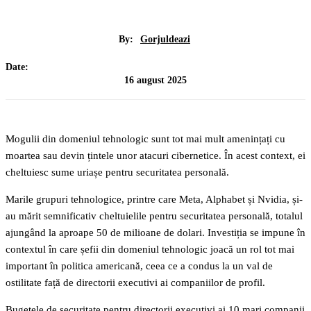
By:
Gorjuldeazi
Date:
16 august 2025
Mogulii din domeniul tehnologic sunt tot mai mult amenințați cu
moartea sau devin țintele unor atacuri cibernetice. În acest context, ei
cheltuiesc sume uriașe pentru securitatea personală.
Marile grupuri tehnologice, printre care Meta, Alphabet și Nvidia, și-
au mărit semnificativ cheltuielile pentru securitatea personală, totalul
ajungând la aproape 50 de milioane de dolari. Investiția se impune în
contextul în care șefii din domeniul tehnologic joacă un rol tot mai
important în politica americană, ceea ce a condus la un val de
ostilitate față de directorii executivi ai companiilor de profil.
Bugetele de securitate pentru directorii executivi ai 10 mari companii