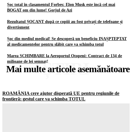
Șoc total în clasamentul Forbes: Elon Musk este încă cel mai
BOGAT om din lume! Gorjul de Azi
Rezultatul ȘOCANT după ce copiii au fost privați de telefoane și
divertisment
Șoc din mediul medical! Se descoperă un beneficiu INAȘPTEPTAT
al medicamentelor pentru slăbit care va schimba totul
Marea SCHIMBARE la Aeroportul Otopeni: Contract de 134 de
ȘTIRI
milioane de lei semnat!
Mai multe articole asemănătoare
ROAMÂNIA cere ajutor disperată UE pentru regiunile de
frontieră: gestul care va schimba TOTUL
Gorjuldeazi
-
6 August 2026
Șoc total în clasamentul Forbes: Elon Musk este încă cel mai
BOGAT om din lume! Gorjul de Azi