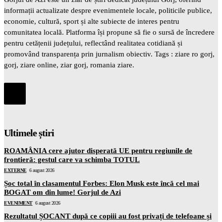
informații actualizate despre evenimentele locale, politicile publice,
economie, cultură, sport și alte subiecte de interes pentru
comunitatea locală. Platforma își propune să fie o sursă de încredere
pentru cetățenii județului, reflectând realitatea cotidiană și
promovând transparența prin jurnalism obiectiv. Tags : ziare ro gorj,
gorj, ziare online, ziar gorj, romania ziare.
Ultimele știri
ROAMÂNIA cere ajutor disperată UE pentru regiunile de
frontieră: gestul care va schimba TOTUL
EXTERNE
6 august 2026
Șoc total în clasamentul Forbes: Elon Musk este încă cel mai
BOGAT om din lume! Gorjul de Azi
EVENIMENT
6 august 2026
Rezultatul ȘOCANT după ce copiii au fost privați de telefoane și