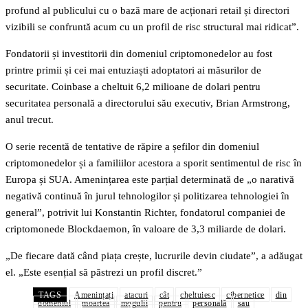
profund al publicului cu o bază mare de acționari retail și directori
vizibili se confruntă acum cu un profil de risc structural mai ridicat”.
Fondatorii și investitorii din domeniul criptomonedelor au fost
printre primii și cei mai entuziaști adoptatori ai măsurilor de
securitate. Coinbase a cheltuit 6,2 milioane de dolari pentru
securitatea personală a directorului său executiv, Brian Armstrong,
anul trecut.
O serie recentă de tentative de răpire a șefilor din domeniul
criptomonedelor și a familiilor acestora a sporit sentimentul de risc în
Europa și SUA. Amenințarea este parțial determinată de „o narativă
negativă continuă în jurul tehnologilor și politizarea tehnologiei în
general”, potrivit lui Konstantin Richter, fondatorul companiei de
criptomonede Blockdaemon, în valoare de 3,3 miliarde de dolari.
„De fiecare dată când piața crește, lucrurile devin ciudate”, a adăugat
el. „Este esențial să păstrezi un profil discret.”
TAGS
Amenințați
atacuri
cât
cheltuiesc
cibernetice
din
domeniul
moartea
mogulii
pentru
personală
sau