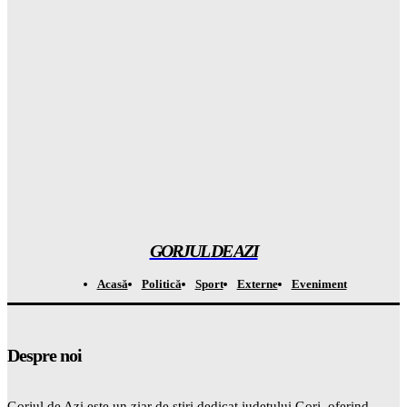
Gorjuldeazi
-
6 August 2026
Rezultatul ȘOCANT după ce copiii au fost privați de telefoane
și divertisment
Gorjuldeazi
-
6 August 2026
Șoc din mediul medical! Se descoperă un beneficiu
INAȘPTEPTAT al medicamentelor pentru slăbit care va
schimba totul
Gorjuldeazi
-
6 August 2026
GORJUL DE AZI
Acasă
Politică
Sport
Externe
Eveniment
Despre noi
Gorjul de Azi este un ziar de știri dedicat județului Gorj, oferind