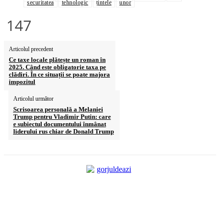
securitatea
tehnologic
țintele
unor
147
Articolul precedent
Ce taxe locale plătește un roman în
2025. Când este obligatorie taxa pe
clădiri. În ce situații se poate majora
impozitul
Articolul următor
Scrisoarea personală a Melaniei
Trump pentru Vladimir Putin: care
e subiectul documentului înmânat
liderului rus chiar de Donald Trump