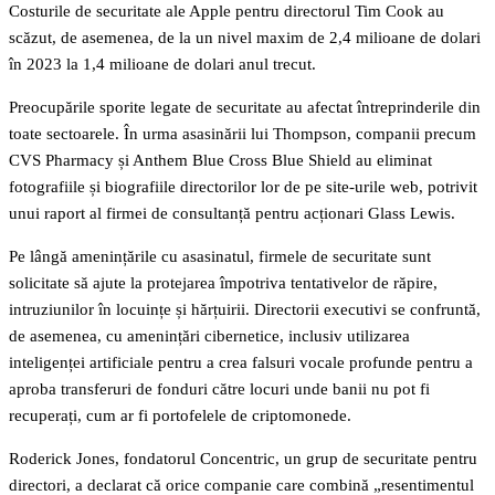
Costurile de securitate ale Apple pentru directorul Tim Cook au
scăzut, de asemenea, de la un nivel maxim de 2,4 milioane de dolari
în 2023 la 1,4 milioane de dolari anul trecut.
Preocupările sporite legate de securitate au afectat întreprinderile din
toate sectoarele. În urma asasinării lui Thompson, companii precum
CVS Pharmacy și Anthem Blue Cross Blue Shield au eliminat
fotografiile și biografiile directorilor lor de pe site-urile web, potrivit
unui raport al firmei de consultanță pentru acționari Glass Lewis.
Pe lângă amenințările cu asasinatul, firmele de securitate sunt
solicitate să ajute la protejarea împotriva tentativelor de răpire,
intruziunilor în locuințe și hărțuirii. Directorii executivi se confruntă,
de asemenea, cu amenințări cibernetice, inclusiv utilizarea
inteligenței artificiale pentru a crea falsuri vocale profunde pentru a
aproba transferuri de fonduri către locuri unde banii nu pot fi
recuperați, cum ar fi portofelele de criptomonede.
Roderick Jones, fondatorul Concentric, un grup de securitate pentru
directori, a declarat că orice companie care combină „resentimentul