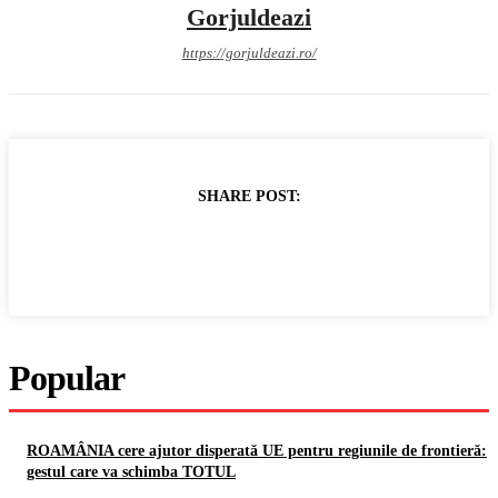
Gorjuldeazi
https://gorjuldeazi.ro/
SHARE POST:
Popular
ROAMÂNIA cere ajutor disperată UE pentru regiunile de frontieră:
gestul care va schimba TOTUL