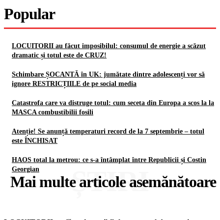
Popular
LOCUITORII au făcut imposibilul: consumul de energie a scăzut
dramatic și totul este de CRUZ!
Schimbare ȘOCANTĂ în UK: jumătate dintre adolescenți vor să
ignore RESTRICȚIILE de pe social media
Catastrofa care va distruge totul: cum seceta din Europa a scos la la
MASCA combustibilii fosili
Atenție! Se anunță temperaturi record de la 7 septembrie – totul
este ÎNCHISAT
HAOS total la metrou: ce s-a întâmplat între Republicii și Costin
ȘTIRI
Georgian
Mai multe articole asemănătoare