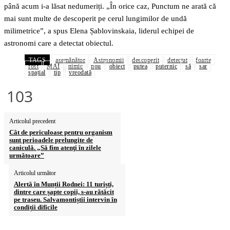
până acum i-a lăsat nedumeriți. „În orice caz, Punctum ne arată că
mai sunt multe de descoperit pe cerul lungimilor de undă
milimetrice”, a spus Elena Șablovinskaia, liderul echipei de
astronomi care a detectat obiectul.
TAGS
asemănător
Astronomii
descoperit
detectat
foarte
fost
MAI
nimic
nou
obiect
putea
puternic
să
sar
spațial
tip
vreodată
103
Articolul precedent
Cât de periculoase pentru organism
sunt perioadele prelungite de
caniculă. „Să fim atenţi în zilele
următoare”
Articolul următor
Alertă în Munții Rodnei: 11 turiști,
dintre care șapte copii, s-au rătăcit
pe traseu. Salvamontiștii intervin în
condiții dificile