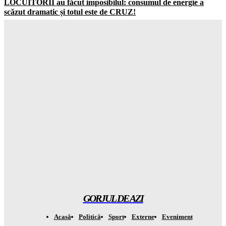
LOCUITORII au făcut imposibilul: consumul de energie a
scăzut dramatic și totul este de CRUZ!
Gorjuldeazi
-
7 August 2026
Schimbare ȘOCANTĂ în UK: jumătate dintre adolescenți vor
să ignore RESTRICȚIILE de pe social media
Gorjuldeazi
-
7 August 2026
Catastrofa care va distruge totul: cum seceta din Europa a scos
la la MASCA combustibilii fosili
Gorjuldeazi
-
7 August 2026
Atenție! Se anunță temperaturi record de la 7 septembrie –
totul este ÎNCHISAT
Gorjuldeazi
-
7 August 2026
GORJUL DE AZI
Acasă
Politică
Sport
Externe
Eveniment