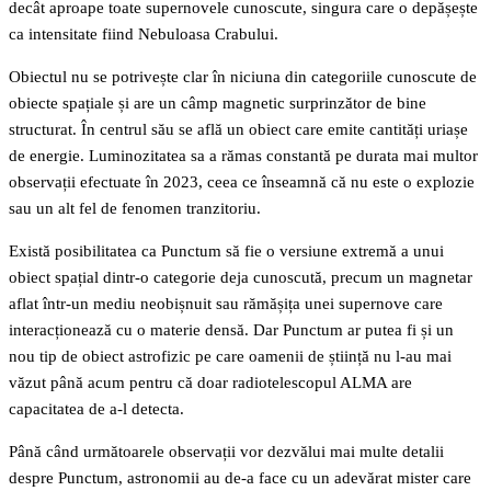
decât aproape toate supernovele cunoscute, singura care o depășește
ca intensitate fiind Nebuloasa Crabului.
Obiectul nu se potrivește clar în niciuna din categoriile cunoscute de
obiecte spațiale și are un câmp magnetic surprinzător de bine
structurat. În centrul său se află un obiect care emite cantități uriașe
de energie. Luminozitatea sa a rămas constantă pe durata mai multor
observații efectuate în 2023, ceea ce înseamnă că nu este o explozie
sau un alt fel de fenomen tranzitoriu.
Există posibilitatea ca Punctum să fie o versiune extremă a unui
obiect spațial dintr-o categorie deja cunoscută, precum un magnetar
aflat într-un mediu neobișnuit sau rămășița unei supernove care
interacționează cu o materie densă. Dar Punctum ar putea fi și un
nou tip de obiect astrofizic pe care oamenii de știință nu l-au mai
văzut până acum pentru că doar radiotelescopul ALMA are
capacitatea de a-l detecta.
Până când următoarele observații vor dezvălui mai multe detalii
despre Punctum, astronomii au de-a face cu un adevărat mister care