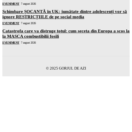
EVENIMENT
7 august 2026
Schimbare ȘOCANTĂ în UK: jumătate dintre adolescenți vor să
ignore RESTRICȚIILE de pe social media
EVENIMENT
7 august 2026
Catastrofa care va distruge totul: cum seceta din Europa a scos la
la MASCA combustibilii fosili
EVENIMENT
7 august 2026
© 2025 GORJUL DE AZI