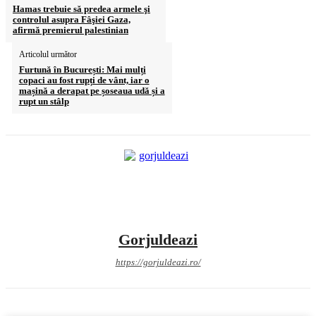
Hamas trebuie să predea armele şi
controlul asupra Fâşiei Gaza,
afirmă premierul palestinian
Articolul următor
Furtună în București: Mai mulți
copaci au fost rupți de vânt, iar o
mașină a derapat pe șoseaua udă și a
rupt un stâlp
Gorjuldeazi
https://gorjuldeazi.ro/