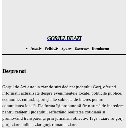
Gorjuldeazi
-
9 August 2026
Atenție! Report de peste 9,5 MILIOANE de euro la Loto 6/49:
Află când se ia premiul!
Gorjuldeazi
-
9 August 2026
GORJUL DE AZI
Acasă
Politică
Sport
Externe
Eveniment
Despre noi
Gorjul de Azi este un ziar de știri dedicat județului Gorj, oferind
informații actualizate despre evenimentele locale, politicile publice,
economie, cultură, sport și alte subiecte de interes pentru
comunitatea locală. Platforma își propune să fie o sursă de încredere
pentru cetățenii județului, reflectând realitatea cotidiană și
promovând transparența prin jurnalism obiectiv. Tags : ziare ro gorj,
gorj, ziare online, ziar gorj, romania ziare.