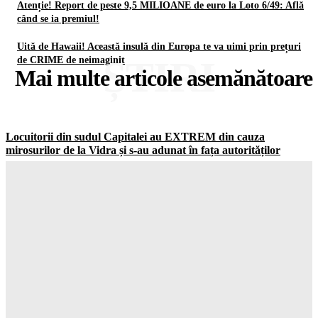
Atenție! Report de peste 9,5 MILIOANE de euro la Loto 6/49: Află
când se ia premiul!
Uită de Hawaii! Această insulă din Europa te va uimi prin prețuri
ȘTIRI
de CRIME de neimaginit
Mai multe articole asemănătoare
Locuitorii din sudul Capitalei au EXTREM din cauza
mirosurilor de la Vidra și s-au adunat în fața autorităților
Gorjuldeazi
-
9 August 2026
TERRORISME pe la hotare? Dronă explodată lângă gazoduct
și MApN: Radarele au fost complet oarbe!
Gorjuldeazi
-
9 August 2026
Ai făcut asta de mai multe ori la sală și îți RUINEZI progresul
fără să știi