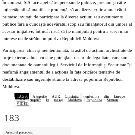
În context, SIS face apel către persoanele publice, precum și către
toți cetățenii să manifeste prudență, să analizeze critic atunci când
primesc invitații de participare la diverse acțiuni sau evenimente
publice fără a cunoaște adevăratul scop sau finanțatorul din umbră al
acestor inițiative, întrucât riscă să fie manipulați pentru a servi unor
interese ostile străine împotriva Republicii Moldova.
Participarea, chiar și neintenționată, la astfel de acțiuni orchestrate de
forțe externe aduce cu sine potențiale riscuri de legalitate, care sunt
documentate de oamenii legii. Serviciul de Informații și Securitate își
reafirmă angajamentul de a acționa în fața oricăror tentative de
destabilizare sau ingerințe străine la adresa poporului Republicii
Moldova.
TAGS
Alegerile
AUR
Chișinău
conferința
din
Europe
Great
implică
în
mesaj
Moldova
Republica
Simion
VIDEO
183
Articolul precedent