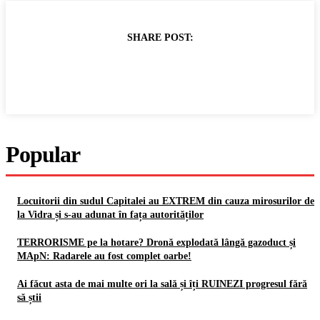
SHARE POST:
Popular
Locuitorii din sudul Capitalei au EXTREM din cauza mirosurilor de
la Vidra și s-au adunat în fața autorităților
TERRORISME pe la hotare? Dronă explodată lângă gazoduct și
MApN: Radarele au fost complet oarbe!
Ai făcut asta de mai multe ori la sală și îți RUINEZI progresul fără
să știi