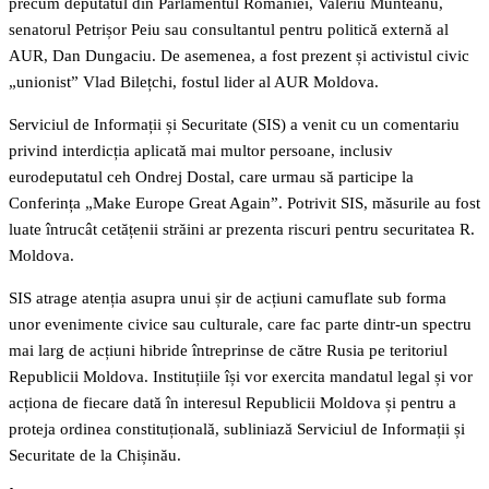
precum deputatul din Parlamentul României, Valeriu Munteanu,
senatorul Petrișor Peiu sau consultantul pentru politică externă al
AUR, Dan Dungaciu. De asemenea, a fost prezent și activistul civic
„unionist” Vlad Bilețchi, fostul lider al AUR Moldova.
Serviciul de Informații și Securitate (SIS) a venit cu un comentariu
privind interdicția aplicată mai multor persoane, inclusiv
eurodeputatul ceh Ondrej Dostal, care urmau să participe la
Conferința „Make Europe Great Again”. Potrivit SIS, măsurile au fost
luate întrucât cetățenii străini ar prezenta riscuri pentru securitatea R.
Moldova.
SIS atrage atenția asupra unui șir de acțiuni camuflate sub forma
unor evenimente civice sau culturale, care fac parte dintr-un spectru
mai larg de acțiuni hibride întreprinse de către Rusia pe teritoriul
Republicii Moldova. Instituțiile își vor exercita mandatul legal și vor
acționa de fiecare dată în interesul Republicii Moldova și pentru a
proteja ordinea constituțională, subliniază Serviciul de Informații și
Securitate de la Chișinău.