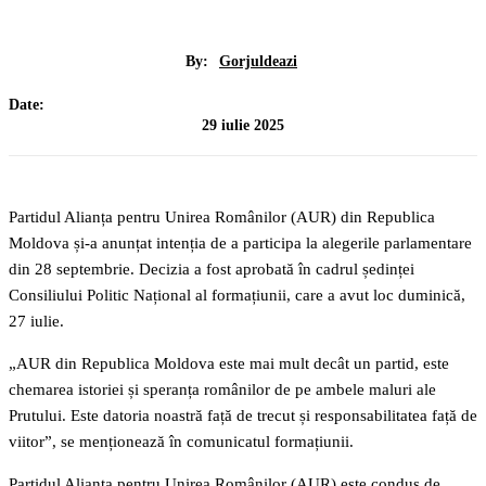
By:
Gorjuldeazi
Date:
29 iulie 2025
Partidul Alianța pentru Unirea Românilor (AUR) din Republica
Moldova și-a anunțat intenția de a participa la alegerile parlamentare
din 28 septembrie. Decizia a fost aprobată în cadrul ședinței
Consiliului Politic Național al formațiunii, care a avut loc duminică,
27 iulie.
„AUR din Republica Moldova este mai mult decât un partid, este
chemarea istoriei și speranța românilor de pe ambele maluri ale
Prutului. Este datoria noastră față de trecut și responsabilitatea față de
viitor”, se menționează în comunicatul formațiunii.
Partidul Alianța pentru Unirea Românilor (AUR) este condus de