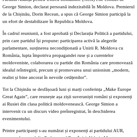
George Simion, declarat persoană indezirabilă în Moldova. Premierul
de la Chișinău, Dorin Recean, a spus că George Simion participă la
un efort de destabilizare în Republica Moldova.
În cadrul reuniunii, a fost aprobată și Declarația Politică a partidului,
prin care partidul își propune: participarea activă la alegerile
parlamentare, susținerea necondiționată a Unirii R. Moldova cu
România, lupta împotriva propagandei ruse și a curentelor
moldoveniste, colaborarea cu partide din România care promovează
idealul reîntregirii, precum și promovarea unui unionism „modern,
realist și bine ancorat în nevoile cetățenilor”.
Tot la Chișinău se desfășoară luni și marți conferința „Make Europe
Great Again”, care reunește așa zișii suveraniști români și exponenți
ai Rusiei din clasa politică moldovenească. George Simion a
intervenit cu un discurs video preînregistrat, în deschiderea
evenimentului.
Printre participanți s-au numărat și exponenți ai partidului AUR,