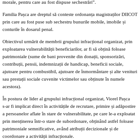
morale, pentru care au fost dispuse sechestrări”.
Familia Pașca are dreptul să conteste ordonanța magistraților DIICOT
prin care au fost puse sub sechestru bunurile mobile, imobile și
conturile în dosarul penal.
Obiectivul urmărit de membrii grupului infracțional organizat, prin
exploatarea vulnerabilității beneficiarilor, ar fi să obțină foloase
patrimoniale (sume de bani provenite din donații, sponsorizări,
contribuții, pensii, indemnizații de handicap, beneficii sociale,
ajutoare pentru combustibil, ajutoare de înmormântare și alte venituri
sau prestații sociale cuvenite victimelor sau obținute în numele
acestora).
În postura de lider al grupului infracțional organizat, Viorel Pașca
s‑ar fi implicat direct în activitățile de recrutare, primire și adăpostire
a persoanelor aflate în stare de vulnerabilitate, pe care le‑a exploatat
prin menținerea într‑o stare de subordonare, obținând astfel foloase
patrimoniale semnificative, având atribuții decizionale și de
coordonare a activității infracționale.