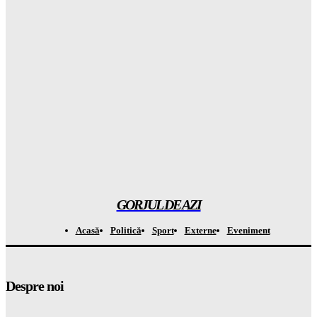
BOGAT om din lume! Gorjul de Azi
Gorjuldeazi
-
6 August 2026
Rezultatul ȘOCANT după ce copiii au fost privați de telefoane
și divertisment
Gorjuldeazi
-
6 August 2026
Șoc din mediul medical! Se descoperă un beneficiu
INAȘPTEPTAT al medicamentelor pentru slăbit care va
schimba totul
Gorjuldeazi
-
6 August 2026
GORJUL DE AZI
Acasă
Politică
Sport
Externe
Eveniment
Despre noi