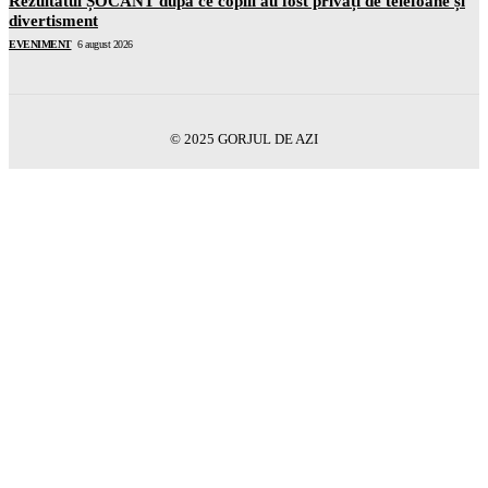
Rezultatul ȘOCANT după ce copiii au fost privați de telefoane și
divertisment
EVENIMENT
6 august 2026
© 2025 GORJUL DE AZI