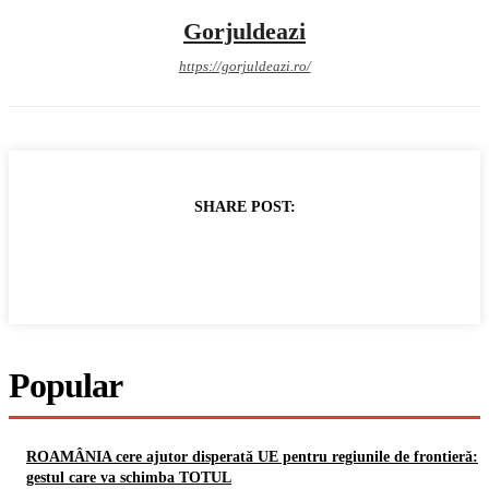
Gorjuldeazi
https://gorjuldeazi.ro/
SHARE POST:
Popular
ROAMÂNIA cere ajutor disperată UE pentru regiunile de frontieră:
gestul care va schimba TOTUL