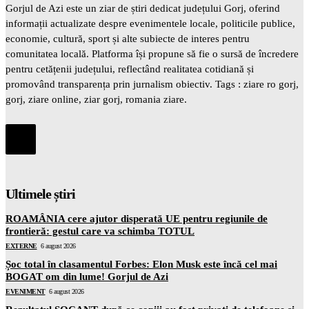
Gorjul de Azi este un ziar de știri dedicat județului Gorj, oferind
informații actualizate despre evenimentele locale, politicile publice,
economie, cultură, sport și alte subiecte de interes pentru
comunitatea locală. Platforma își propune să fie o sursă de încredere
pentru cetățenii județului, reflectând realitatea cotidiană și
promovând transparența prin jurnalism obiectiv. Tags : ziare ro gorj,
gorj, ziare online, ziar gorj, romania ziare.
Ultimele știri
ROAMÂNIA cere ajutor disperată UE pentru regiunile de
frontieră: gestul care va schimba TOTUL
EXTERNE
6 august 2026
Șoc total în clasamentul Forbes: Elon Musk este încă cel mai
BOGAT om din lume! Gorjul de Azi
EVENIMENT
6 august 2026