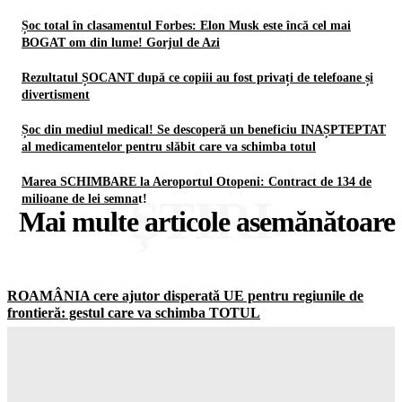
Șoc total în clasamentul Forbes: Elon Musk este încă cel mai
BOGAT om din lume! Gorjul de Azi
Rezultatul ȘOCANT după ce copiii au fost privați de telefoane și
divertisment
Șoc din mediul medical! Se descoperă un beneficiu INAȘPTEPTAT
al medicamentelor pentru slăbit care va schimba totul
Marea SCHIMBARE la Aeroportul Otopeni: Contract de 134 de
ȘTIRI
milioane de lei semnat!
Mai multe articole asemănătoare
ROAMÂNIA cere ajutor disperată UE pentru regiunile de
frontieră: gestul care va schimba TOTUL
Gorjuldeazi
-
6 August 2026
Șoc total în clasamentul Forbes: Elon Musk este încă cel mai