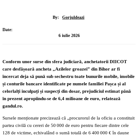
By:
Gorjuldeazi
Date:
6 iulie 2026
Conform unor surse din sfera judiciară, anchetatorii DIICOT
care desfășoară ancheta „Azilelor groazei” din Bihor ar fi
încercat deja să pună sub sechestru toate bunurile mobile, imobile
și conturile bancare identificate pe numele familiei Pașca și al
celorlalți inculpați și suspecți din dosar, prejudiciul estimat până
în prezent apropiindu-se de 6,4 milioane de euro, relatează
gandul.ro.
Sursele menționate precizează că „procurorul de la oficiu a constituit
partea civilă cu cereri de 50 000 de euro pentru fiecare dintre cele
128 de victime, echivalând o sumă totală de 6 400 000 € în daune