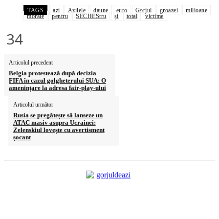
TAGS
azi
Azilele
daune
euro
Gorjul
groazei
milioane
morale
pentru
SECHEStru
și
total
victime
34
Articolul precedent
Belgia protestează după decizia
FIFA în cazul golgheterului SUA: O
amenințare la adresa fair‑play‑ului
Articolul următor
Rusia se pregătește să lanseze un
ATAC masiv asupra Ucrainei:
Zelenskiul lovește cu avertisment
șocant