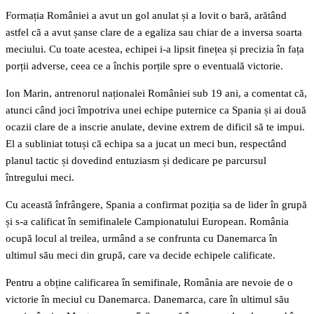
Formația României a avut un gol anulat și a lovit o bară, arătând
astfel că a avut șanse clare de a egaliza sau chiar de a inversa soarta
meciului. Cu toate acestea, echipei i-a lipsit finețea și precizia în fața
porții adverse, ceea ce a închis porțile spre o eventuală victorie.
Ion Marin, antrenorul naționalei României sub 19 ani, a comentat că,
atunci când joci împotriva unei echipe puternice ca Spania și ai două
ocazii clare de a inscrie anulate, devine extrem de dificil să te impui.
El a subliniat totuși că echipa sa a jucat un meci bun, respectând
planul tactic și dovedind entuziasm și dedicare pe parcursul
întregului meci.
Cu această înfrângere, Spania a confirmat poziția sa de lider în grupă
și s-a calificat în semifinalele Campionatului European. România
ocupă locul al treilea, urmând a se confrunta cu Danemarca în
ultimul său meci din grupă, care va decide echipele calificate.
Pentru a obține calificarea în semifinale, România are nevoie de o
victorie în meciul cu Danemarca. Danemarca, care în ultimul său