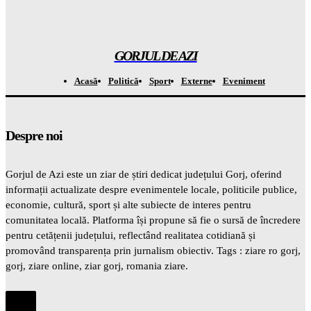
Atenție! Se anunță temperaturi record de la 7 septembrie –
totul este ÎNCHISAT
Gorjuldeazi
-
7 August 2026
GORJUL DE AZI
Acasă
Politică
Sport
Externe
Eveniment
Despre noi
Gorjul de Azi este un ziar de știri dedicat județului Gorj, oferind
informații actualizate despre evenimentele locale, politicile publice,
economie, cultură, sport și alte subiecte de interes pentru
comunitatea locală. Platforma își propune să fie o sursă de încredere
pentru cetățenii județului, reflectând realitatea cotidiană și
promovând transparența prin jurnalism obiectiv. Tags : ziare ro gorj,
gorj, ziare online, ziar gorj, romania ziare.