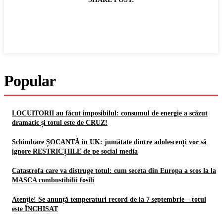
Popular
LOCUITORII au făcut imposibilul: consumul de energie a scăzut
dramatic și totul este de CRUZ!
Schimbare ȘOCANTĂ în UK: jumătate dintre adolescenți vor să
ignore RESTRICȚIILE de pe social media
Catastrofa care va distruge totul: cum seceta din Europa a scos la la
MASCA combustibilii fosili
Atenție! Se anunță temperaturi record de la 7 septembrie – totul
este ÎNCHISAT