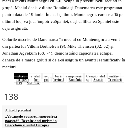
meci a învins Muntenegru cu 5-0, ocupă în prezent locul secund în
grupă. Meciul decisiv dintre România și Danemarca este programat
pentru data de 19 iunie. În același timp, Muntenegru, care se află pe
ultimul loc, va juca împotrivaSpaniei, deși calificarea Spaniei este
deja asigurată.
Golurile înscrise de Danemarca în meciul cu Muntenegru au venit
din partea lui Villum Berthelsen (9), Mike Themsen (32, 52) și
Jonathan Agyekum (68, 74), demonstrând capacitatea echipei
daneze de a marca goluri și de a-și asigura un avantaj semnificativ în
meciuri.
TAGS
anulat
avut
bară
campioană
Campionatul
entitre
european
fost
gol
învinsă
România
și
Spania
Tricolorii
U19
Voluntari
138
Articolul precedent
„Vacanțele voastre, nenorocirea
noastră”: Revolte anti-turism în
Barcelona și sudul Europei