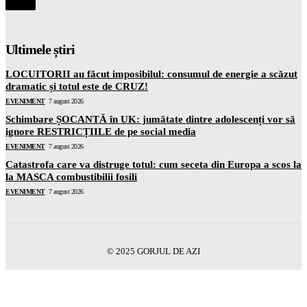
Ultimele știri
LOCUITORII au făcut imposibilul: consumul de energie a scăzut
dramatic și totul este de CRUZ!
EVENIMENT
7 august 2026
Schimbare ȘOCANTĂ în UK: jumătate dintre adolescenți vor să
ignore RESTRICȚIILE de pe social media
EVENIMENT
7 august 2026
Catastrofa care va distruge totul: cum seceta din Europa a scos la
la MASCA combustibilii fosili
EVENIMENT
7 august 2026
© 2025 GORJUL DE AZI