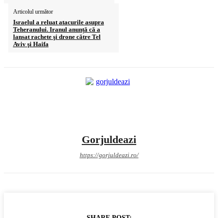
Articolul următor
Israelul a reluat atacurile asupra
Teheranului. Iranul anunță că a
lansat rachete şi drone către Tel
Aviv şi Haifa
Gorjuldeazi
https://gorjuldeazi.ro/
SHARE POST: