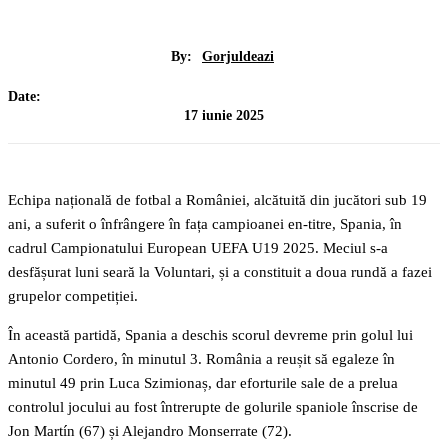
By:
Gorjuldeazi
Date:
17 iunie 2025
Echipa națională de fotbal a României, alcătuită din jucători sub 19
ani, a suferit o înfrângere în fața campioanei en-titre, Spania, în
cadrul Campionatului European UEFA U19 2025. Meciul s-a
desfășurat luni seară la Voluntari, și a constituit a doua rundă a fazei
grupelor competiției.
În această partidă, Spania a deschis scorul devreme prin golul lui
Antonio Cordero, în minutul 3. România a reușit să egaleze în
minutul 49 prin Luca Szimionaș, dar eforturile sale de a prelua
controlul jocului au fost întrerupte de golurile spaniole înscrise de
Jon Martín (67) și Alejandro Monserrate (72).