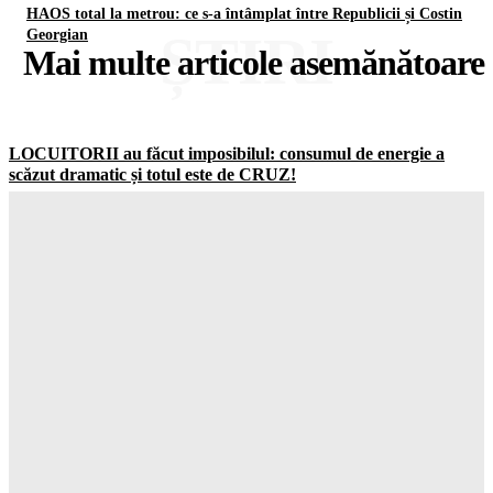
HAOS total la metrou: ce s-a întâmplat între Republicii și Costin
ȘTIRI
Georgian
Mai multe articole asemănătoare
LOCUITORII au făcut imposibilul: consumul de energie a
scăzut dramatic și totul este de CRUZ!
Gorjuldeazi
-
7 August 2026
Schimbare ȘOCANTĂ în UK: jumătate dintre adolescenți vor
să ignore RESTRICȚIILE de pe social media
Gorjuldeazi
-
7 August 2026
Catastrofa care va distruge totul: cum seceta din Europa a scos
la la MASCA combustibilii fosili
Gorjuldeazi
-
7 August 2026