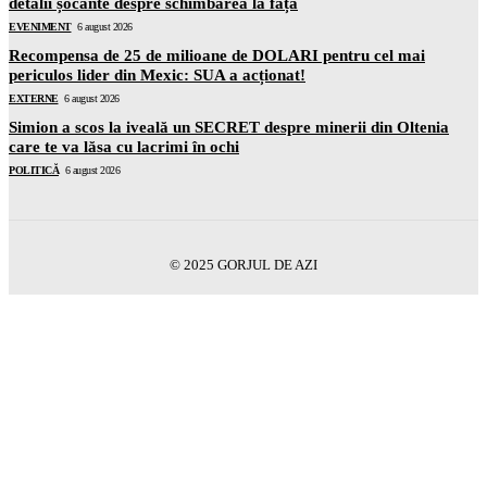
detalii șocante despre schimbarea la față
EVENIMENT
6 august 2026
Recompensa de 25 de milioane de DOLARI pentru cel mai
periculos lider din Mexic: SUA a acționat!
EXTERNE
6 august 2026
Simion a scos la iveală un SECRET despre minerii din Oltenia
care te va lăsa cu lacrimi în ochi
POLITICĂ
6 august 2026
© 2025 GORJUL DE AZI