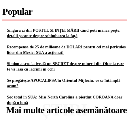
Popular
Singura zi din POSTUL SFINȚEI MĂRII când poți mânca pește:
detalii șocante despre schimbarea la față
Recompensa de 25 de milioane de DOLARI pentru cel mai periculos
lider din Mexic: SUA a acționat!
Simion a scos la iveală un SECRET despre minerii din Oltenia care
te va lăsa cu lacrimi în ochi
Se pregătește APOCALIPSA în Orientul Mijlociu: ce se întâmplă
acum?
Șoc total în SUA: Miss North Carolina a pierdut COROANA doar
ȘTIRI
după o lună
Mai multe articole asemănătoare