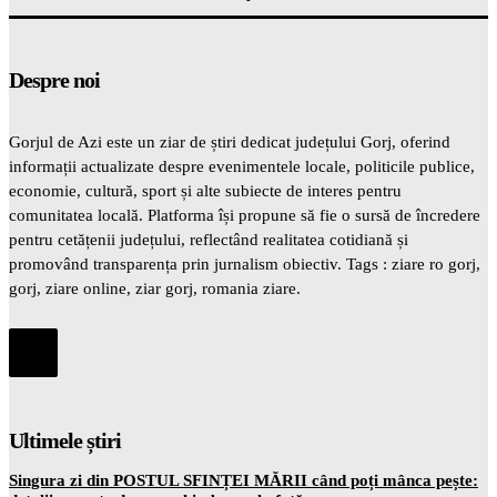
Despre noi
Gorjul de Azi este un ziar de știri dedicat județului Gorj, oferind
informații actualizate despre evenimentele locale, politicile publice,
economie, cultură, sport și alte subiecte de interes pentru
comunitatea locală. Platforma își propune să fie o sursă de încredere
pentru cetățenii județului, reflectând realitatea cotidiană și
promovând transparența prin jurnalism obiectiv. Tags : ziare ro gorj,
gorj, ziare online, ziar gorj, romania ziare.
Ultimele știri
Singura zi din POSTUL SFINȚEI MĂRII când poți mânca pește: