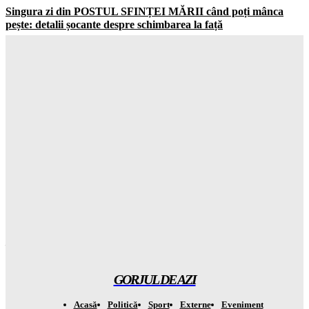
Singura zi din POSTUL SFINȚEI MĂRII când poți mânca
pește: detalii șocante despre schimbarea la față
Gorjuldeazi
-
6 August 2026
Recompensa de 25 de milioane de DOLARI pentru cel mai
periculos lider din Mexic: SUA a acționat!
Gorjuldeazi
-
6 August 2026
Simion a scos la iveală un SECRET despre minerii din Oltenia
care te va lăsa cu lacrimi în ochi
Gorjuldeazi
-
6 August 2026
Se pregătește APOCALIPSA în Orientul Mijlociu: ce se
întâmplă acum?
Gorjuldeazi
-
6 August 2026
GORJUL DE AZI
Acasă
Politică
Sport
Externe
Eveniment