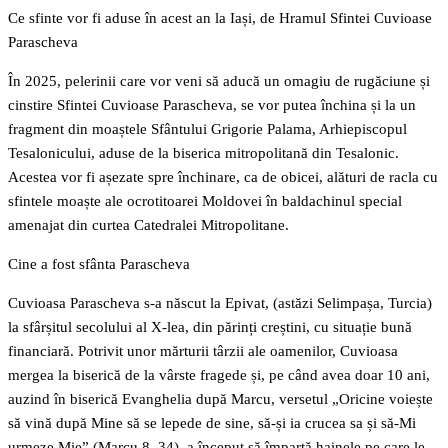
Ce sfinte vor fi aduse în acest an la Iași, de Hramul Sfintei Cuvioase
Parascheva
În 2025, pelerinii care vor veni să aducă un omagiu de rugăciune și
cinstire Sfintei Cuvioase Parascheva, se vor putea închina și la un
fragment din moaștele Sfântului Grigorie Palama, Arhiepiscopul
Tesalonicului, aduse de la biserica mitropolitană din Tesalonic.
Acestea vor fi așezate spre închinare, ca de obicei, alături de racla cu
sfintele moaște ale ocrotitoarei Moldovei în baldachinul special
amenajat din curtea Catedralei Mitropolitane.
Cine a fost sfânta Parascheva
Cuvioasa Parascheva s-a născut la Epivat, (astăzi Selimpașa, Turcia)
la sfârșitul secolului al X-lea, din părinți creștini, cu situație bună
financiară. Potrivit unor mărturii târzii ale oamenilor, Cuvioasa
mergea la biserică de la vârste fragede și, pe când avea doar 10 ani,
auzind în biserică Evanghelia după Marcu, versetul „Oricine voiește
să vină după Mine să se lepede de sine, să-și ia crucea sa și să-Mi
urmeze Mie” (Marcu 8, 34), a început să împartă hainele pe care le