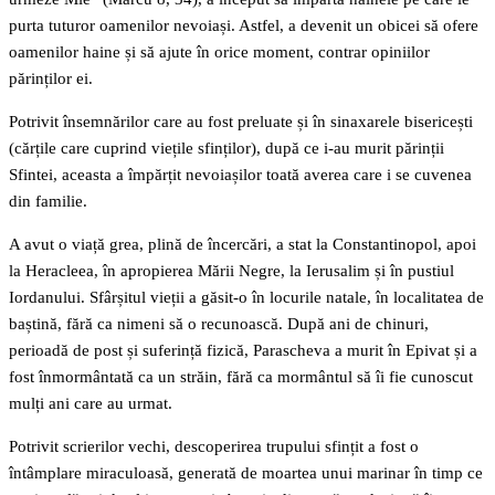
purta tuturor oamenilor nevoiași. Astfel, a devenit un obicei să ofere
oamenilor haine și să ajute în orice moment, contrar opiniilor
părinților ei.
Potrivit însemnărilor care au fost preluate și în sinaxarele bisericești
(cărțile care cuprind viețile sfinților), după ce i-au murit părinții
Sfintei, aceasta a împărțit nevoiașilor toată averea care i se cuvenea
din familie.
A avut o viață grea, plină de încercări, a stat la Constantinopol, apoi
la Heracleea, în apropierea Mării Negre, la Ierusalim și în pustiul
Iordanului. Sfârșitul vieții a găsit-o în locurile natale, în localitatea de
baștină, fără ca nimeni să o recunoască. După ani de chinuri,
perioadă de post și suferință fizică, Parascheva a murit în Epivat și a
fost înmormântată ca un străin, fără ca mormântul să îi fie cunoscut
mulți ani care au urmat.
Potrivit scrierilor vechi, descoperirea trupului sfințit a fost o
întâmplare miraculoasă, generată de moartea unui marinar în timp ce