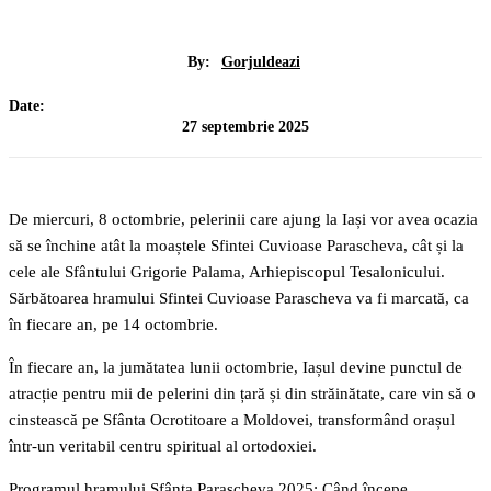
By:
Gorjuldeazi
Date:
27 septembrie 2025
De miercuri, 8 octombrie, pelerinii care ajung la Iași vor avea ocazia
să se închine atât la moaștele Sfintei Cuvioase Parascheva, cât și la
cele ale Sfântului Grigorie Palama, Arhiepiscopul Tesalonicului.
Sărbătoarea hramului Sfintei Cuvioase Parascheva va fi marcată, ca
în fiecare an, pe 14 octombrie.
În fiecare an, la jumătatea lunii octombrie, Iașul devine punctul de
atracție pentru mii de pelerini din țară și din străinătate, care vin să o
cinstească pe Sfânta Ocrotitoare a Moldovei, transformând orașul
într-un veritabil centru spiritual al ortodoxiei.
Programul hramului Sfânta Parascheva 2025: Când începe