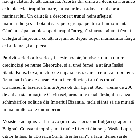
naviga alături de alți camarazi. Aceștia din urmă au decis să îi arunce
celui decedat trupul în mare, iar valurile au adus la mal corpul
marinarului. Un călugăr a descoperit trupul neînsuflețit al
marinarului și s-a hotărât să sape o groapă pentru a-l înmormânta.
Când au săpat, au descoperit trupul întreg, fără urme, al unei femei.
Călugărul împreună cu alți creștini au depus trupul marinarului lângă
cel al femei și au plecat.
Potrivit scrierilor bisericești, peste noapte, în visele unuia dintre
credincioși pe nume Gheorghe, și al unei femei, a apărut însăși
Sfânta Parascheva, în chip de împărăteasă, care a cerut ca trupul ei să
fie mutat la loc de cinste. Atunci, credincioșii au dus trupul
Cuvioasei în biserica Sfinții Apostoli din Epivat. Aici, vreme de 200
de ani au stat moaștele Cuvioasei, urmând ca mai târziu, din cauza
schimbărilor politice din Imperiul Bizantin, racla sfântă să fie mutată
în mai multe zone din imperiu.
Moaștele au ajuns la Tărnovo (un oraș istoric din Bulgaria), apoi la
Belgrad, Constantinopol și mai multe biserici din oraș. Vasile Lupu,
cititor la Iași, la „Biserica Sfinții Trei Ierarhi“, a făcut demersurile