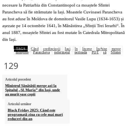
necesare la Patriarhia din Constantinopol ca moaștele Sfintei
Parascheva să fie strămutate la Iași. Moastele Cuvioasei Parascheva
au fost aduse în Moldova de domnitorul Vasile Lupu (1634-1653) și
așezate pe 14 octombrie 1641, în Mănăstirea „Sfinții Trei Ierarhi“. În
anul 1887, moaștele Sfintei au fost mutate în Catedrala Mitropolitană
din Iași.
TAGS
Când
credincioșii
Iaşi
în
începe
închine
merge
moaștele
Parascheva
pelerinajul
perioada
POT
să
Sfintei
129
Articolul precedent
Ministrul Sănătăţii merge azi la
Spitalul „Sf. Maria” din Iaşi, unde
au murit șase copii
Articolul următor
Black Friday 2025: Când este
programată ziua cu cele mai mari
reduceri din an