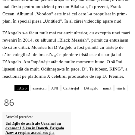
mai târziu pentru muzicieni precum Bilal sau, în prezent, Frank
Ocean. Albumul „Voodoo” este însă cel care l-a propulsat în prim-
plan, în special piesa „Untitled”, în al cărei videoclip apare nud.
D’Angelo s-a făcut mult mai rar auzit ulterior, cu excepția unei mari
reveniri în 2014, cu albumul „Black Messiah”, primit cu entuziasm
de către critici. Moartea lui D’Angelo a fost primită cu tristețe de
către colegii săi de breaslă. „Ce pierdere tristă este dispariția lui
D’Angelo. Am împărtășit atât de multe momente bune. O să îmi
lipsești atât de mult. Odihnește-te în pace, D’. Te iubesc, KING”, a
reacționat pe platforma X celebrul producător de rap DJ Premier.
TAGS
american
ANI
Cântăreţul
DAngelo
murit
vârsta
86
Articolul precedent
Unitățile de asalt ale Ucrainei au
avansat 1,6 km în Donețk. Brigada
Azov a respins atacul rus și a