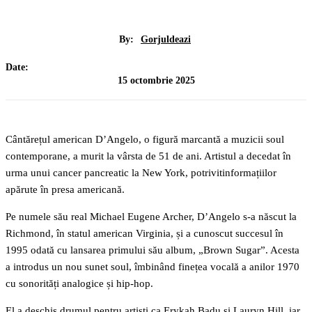
By:
Gorjuldeazi
Date:
15 octombrie 2025
Cântărețul american D’Angelo, o figură marcantă a muzicii soul
contemporane, a murit la vârsta de 51 de ani. Artistul a decedat în
urma unui cancer pancreatic la New York, potrivitinformațiilor
apărute în presa americană.
Pe numele său real Michael Eugene Archer, D’Angelo s-a născut la
Richmond, în statul american Virginia, și a cunoscut succesul în
1995 odată cu lansarea primului său album, „Brown Sugar”. Acesta
a introdus un nou sunet soul, îmbinând finețea vocală a anilor 1970
cu sonorități analogice și hip-hop.
El a deschis drumul pentru artiști ca Erykah Badu și Lauryn Hill, iar