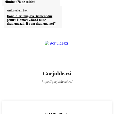
eliminat 78 de soldați
Articolul următor
Donald Trump, avertisment dur
pentru Hamas: „Dacă nu se
dezarmează, îi vom dezarma noi”
Gorjuldeazi
https://gorjuldeazi.ro/