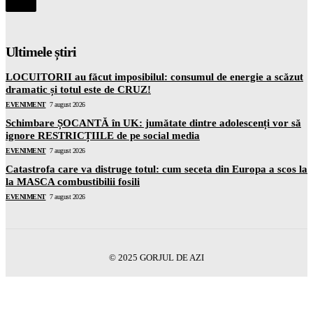
Ultimele știri
LOCUITORII au făcut imposibilul: consumul de energie a scăzut
dramatic și totul este de CRUZ!
EVENIMENT
7 august 2026
Schimbare ȘOCANTĂ în UK: jumătate dintre adolescenți vor să
ignore RESTRICȚIILE de pe social media
EVENIMENT
7 august 2026
Catastrofa care va distruge totul: cum seceta din Europa a scos la
la MASCA combustibilii fosili
EVENIMENT
7 august 2026
© 2025 GORJUL DE AZI