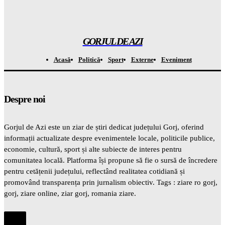
Atenție! Se anunță temperaturi record de la 7 septembrie –
totul este ÎNCHISAT
Gorjuldeazi
-
7 August 2026
GORJUL DE AZI
Acasă
Politică
Sport
Externe
Eveniment
Despre noi
Gorjul de Azi este un ziar de știri dedicat județului Gorj, oferind
informații actualizate despre evenimentele locale, politicile publice,
economie, cultură, sport și alte subiecte de interes pentru
comunitatea locală. Platforma își propune să fie o sursă de încredere
pentru cetățenii județului, reflectând realitatea cotidiană și
promovând transparența prin jurnalism obiectiv. Tags : ziare ro gorj,
gorj, ziare online, ziar gorj, romania ziare.