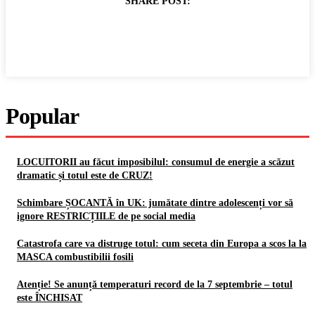
SHARE POST:
Popular
LOCUITORII au făcut imposibilul: consumul de energie a scăzut
dramatic și totul este de CRUZ!
Schimbare ȘOCANTĂ în UK: jumătate dintre adolescenți vor să
ignore RESTRICȚIILE de pe social media
Catastrofa care va distruge totul: cum seceta din Europa a scos la la
MASCA combustibilii fosili
Atenție! Se anunță temperaturi record de la 7 septembrie – totul
este ÎNCHISAT