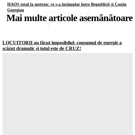
HAOS total la metrou: ce s-a întâmplat între Republicii și Costin
ȘTIRI
Georgian
Mai multe articole asemănătoare
LOCUITORII au făcut imposibilul: consumul de energie a
scăzut dramatic și totul este de CRUZ!
Gorjuldeazi
-
7 August 2026
Schimbare ȘOCANTĂ în UK: jumătate dintre adolescenți vor
să ignore RESTRICȚIILE de pe social media
Gorjuldeazi
-
7 August 2026
Catastrofa care va distruge totul: cum seceta din Europa a scos
la la MASCA combustibilii fosili
Gorjuldeazi
-
7 August 2026