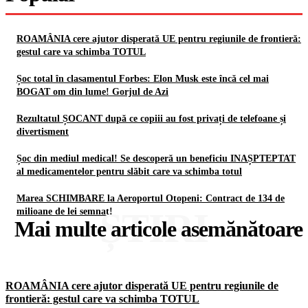
ROAMÂNIA cere ajutor disperată UE pentru regiunile de frontieră:
gestul care va schimba TOTUL
Șoc total în clasamentul Forbes: Elon Musk este încă cel mai
BOGAT om din lume! Gorjul de Azi
Rezultatul ȘOCANT după ce copiii au fost privați de telefoane și
divertisment
Șoc din mediul medical! Se descoperă un beneficiu INAȘPTEPTAT
al medicamentelor pentru slăbit care va schimba totul
Marea SCHIMBARE la Aeroportul Otopeni: Contract de 134 de
ȘTIRI
milioane de lei semnat!
Mai multe articole asemănătoare
ROAMÂNIA cere ajutor disperată UE pentru regiunile de
frontieră: gestul care va schimba TOTUL