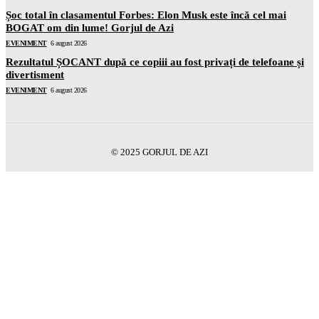
Șoc total în clasamentul Forbes: Elon Musk este încă cel mai
BOGAT om din lume! Gorjul de Azi
EVENIMENT
6 august 2026
Rezultatul ȘOCANT după ce copiii au fost privați de telefoane și
divertisment
EVENIMENT
6 august 2026
© 2025 GORJUL DE AZI