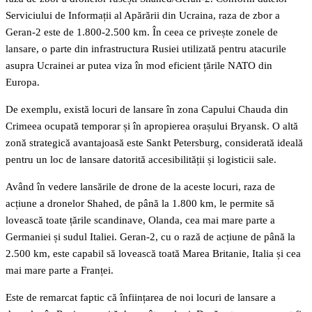
Serviciului de Informații al Apărării din Ucraina, raza de zbor a
Geran-2 este de 1.800-2.500 km. În ceea ce privește zonele de
lansare, o parte din infrastructura Rusiei utilizată pentru atacurile
asupra Ucrainei ar putea viza în mod eficient țările NATO din
Europa.
De exemplu, există locuri de lansare în zona Capului Chauda din
Crimeea ocupată temporar și în apropierea orașului Bryansk. O altă
zonă strategică avantajoasă este Sankt Petersburg, considerată ideală
pentru un loc de lansare datorită accesibilității și logisticii sale.
Având în vedere lansările de drone de la aceste locuri, raza de
acțiune a dronelor Shahed, de până la 1.800 km, le permite să
lovească toate țările scandinave, Olanda, cea mai mare parte a
Germaniei și sudul Italiei. Geran-2, cu o rază de acțiune de până la
2.500 km, este capabil să lovească toată Marea Britanie, Italia și cea
mai mare parte a Franței.
Este de remarcat faptic că înființarea de noi locuri de lansare a