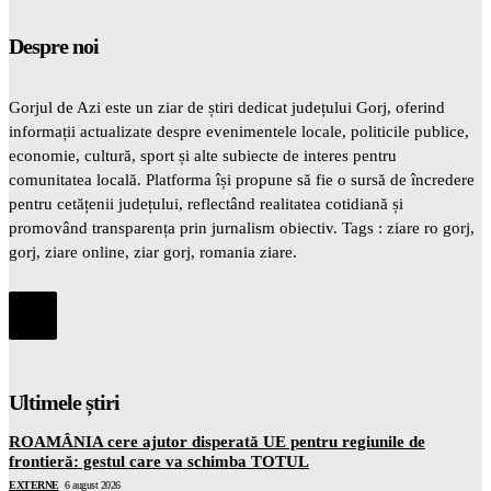
Despre noi
Gorjul de Azi este un ziar de știri dedicat județului Gorj, oferind
informații actualizate despre evenimentele locale, politicile publice,
economie, cultură, sport și alte subiecte de interes pentru
comunitatea locală. Platforma își propune să fie o sursă de încredere
pentru cetățenii județului, reflectând realitatea cotidiană și
promovând transparența prin jurnalism obiectiv. Tags : ziare ro gorj,
gorj, ziare online, ziar gorj, romania ziare.
Ultimele știri
ROAMÂNIA cere ajutor disperată UE pentru regiunile de
frontieră: gestul care va schimba TOTUL
EXTERNE
6 august 2026