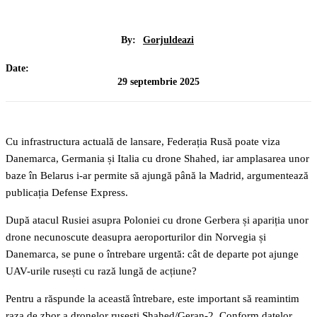
By:
Gorjuldeazi
Date:
29 septembrie 2025
Cu infrastructura actuală de lansare, Federația Rusă poate viza
Danemarca, Germania și Italia cu drone Shahed, iar amplasarea unor
baze în Belarus i-ar permite să ajungă până la Madrid, argumentează
publicația Defense Express.
După atacul Rusiei asupra Poloniei cu drone Gerbera și apariția unor
drone necunoscute deasupra aeroporturilor din Norvegia și
Danemarca, se pune o întrebare urgentă: cât de departe pot ajunge
UAV-urile rusești cu rază lungă de acțiune?
Pentru a răspunde la această întrebare, este important să reamintim
raza de zbor a dronelor rusești Shahed/Geran-2. Conform datelor