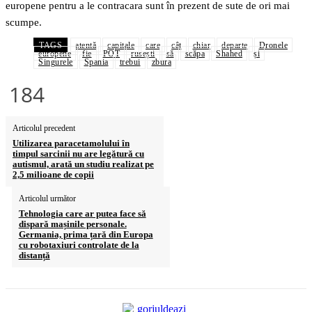
europene pentru a le contracara sunt în prezent de sute de ori mai
scumpe.
TAGS
atentă
capitale
care
cât
chiar
departe
Dronele
europene
fie
POT
rusești
să
scăpa
Shahed
și
Singurele
Spania
trebui
zbura
184
Articolul precedent
Utilizarea paracetamolului în
timpul sarcinii nu are legătură cu
autismul, arată un studiu realizat pe
2,5 milioane de copii
Articolul următor
Tehnologia care ar putea face să
dispară mașinile personale.
Germania, prima țară din Europa
cu robotaxiuri controlate de la
distanță