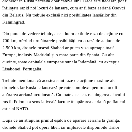
dronelor în Rusia necesită doar câteva luni. Dacă este necesar, pot fi
înființate rapid noi locuri de lansare, cum ar fi baza aeriană Osovci
din Belarus. Nu trebuie exclusă nici posibilitatea lansărilor din
Kaliningrad.
Din punct de vedere tehnic, acest lucru extinde raza de acțiune cu
700 km, oferind următoarele posibilități: cu o rază de acțiune de
2.500 km, dronele rusești Shahed ar putea viza aproape toată
Europa, inclusiv Madridul și o mare parte din Spania. Cu alte
cuvinte, toate capitalele europene sunt la îndemână, cu excepția
Lisabonei, Portugalia.
Trebuie menționat că acestea sunt raze de acțiune maxime ale
dronelor, iar Rusia le lansează pe rute complexe pentru a ocoli
apărarea aeriană ucraineană. Cu toate acestea, respingerea atacului
rus în Polonia a scos la iveală lacune în apărarea aeriană pe flancul
estic al NATO.
După ce au străpuns primul eșalon de apărare aeriană la graniță,
dronele Shahed pot opera liber, iar mijloacele disponibile țărilor