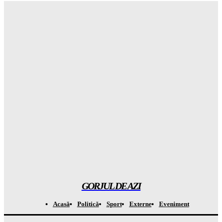
Gorjuldeazi
-
6 August 2026
Șoc total în clasamentul Forbes: Elon Musk este încă cel mai
BOGAT om din lume! Gorjul de Azi
Gorjuldeazi
-
6 August 2026
Rezultatul ȘOCANT după ce copiii au fost privați de telefoane
și divertisment
Gorjuldeazi
-
6 August 2026
Șoc din mediul medical! Se descoperă un beneficiu
INAȘPTEPTAT al medicamentelor pentru slăbit care va
schimba totul
Gorjuldeazi
-
6 August 2026
GORJUL DE AZI
Acasă
Politică
Sport
Externe
Eveniment