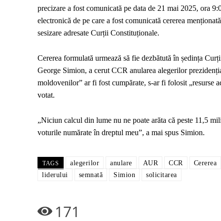
precizare a fost comunicată pe data de 21 mai 2025, ora 9
electronică de pe care a fost comunicată cererea menționată,
sesizare adresate Curții Constituționale.
Cererea formulată urmează să fie dezbătută în ședința Curț
George Simion, a cerut CCR anularea alegerilor prezidenția
moldovenilor” ar fi fost cumpărate, s-ar fi folosit „resurse a
votat.
„Niciun calcul din lume nu ne poate arăta că peste 11,5 mili
voturile numărate în dreptul meu”, a mai spus Simion.
alegerilor
anulare
AUR
CCR
Cererea
TAGS
liderului
semnată
Simion
solicitarea
171