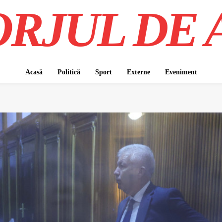
RJUL DE 
Acasă
Politică
Sport
Externe
Eveniment