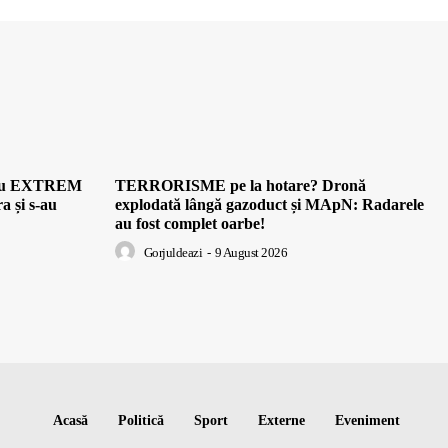
ei au EXTREM
TERRORISME pe la hotare? Dronă
a și s-au
explodată lângă gazoduct și MApN: Radarele
au fost complet oarbe!
Gorjuldeazi
-
9 August 2026
Acasă
Politică
Sport
Externe
Eveniment