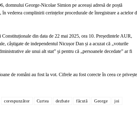
:06, domnului George-Nicolae Simion pe aceeași adresă de poștă
 în vederea complinirii cerințelor procedurale de înregistrare a actelor 
ii Constituționale din data de 22 mai 2025, ora 10. Președintele AUR,
le, câștigate de independentul Nicușor Dan și a acuzat că „voturile
dministrative ale unui alt stat” și pentru că „persoanele decedate” ar fi
oane de români au fost la vot. Cifrele au fost corecte în ceea ce priveșt
corespunzător
Curtea
dezbate
făcută
George
joi