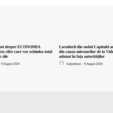
cant despre ECONOMIA
Locuitorii din sudul Capital
ru cifre care vor schimba totul
din cauza mirosurilor de la Vidr
 zile
adunat în fața autorităților
9 August 2026
Gorjuldeazi
-
9 August 2026