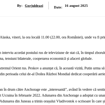
By:
Gorjuldeazi
16 august 2025
Date:
laska, vineri, la ora locală 11.00 (22.00, ora României), unde va fi prim
interviu acordat postului rus de televiziune de stat că, în timpul zborul
na, tensiuni bilaterale, cooperarea economică și afaceri globale.
tremul Orient rus. Peskov a anunțat că, în această vizită, Putin urma să
 din perioada celui de-al Doilea Război Mondial dedicat cooperării aerie
an în drum către Anchorage este „interesantă”, având în vedere că sent
adat Ucraina în februarie 2022. Adunarea din Anchorage a adoptat cu una
 Adunarea din Juneau a trimis orașului Vladivostok o scrisoare în care și