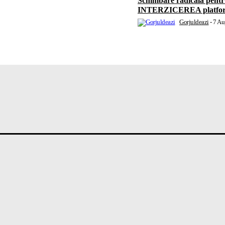
Schimbare radicală pentr
INTERZICEREA platforme
Gorjuldeazi
-
7 Au