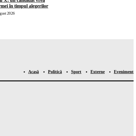
u X: un candidat vrea
i în timpul alegerilor
gust 2026
Acasă
Politică
Sport
Externe
Eveniment