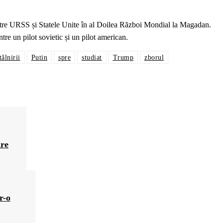
ntre URSS și Statele Unite în al Doilea Război Mondial la Magadan.
re un pilot sovietic și un pilot american.
tâlnirii
Putin
spre
studiat
Trump
zborul
are
r-o