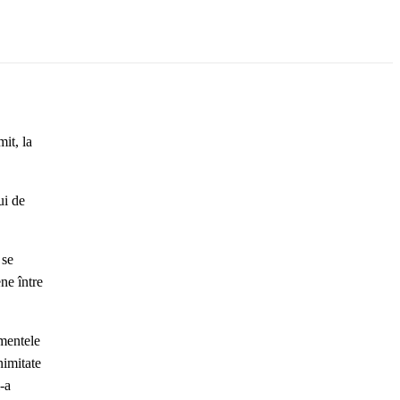
it, la
ui de
 se
ne între
imentele
nimitate
-a