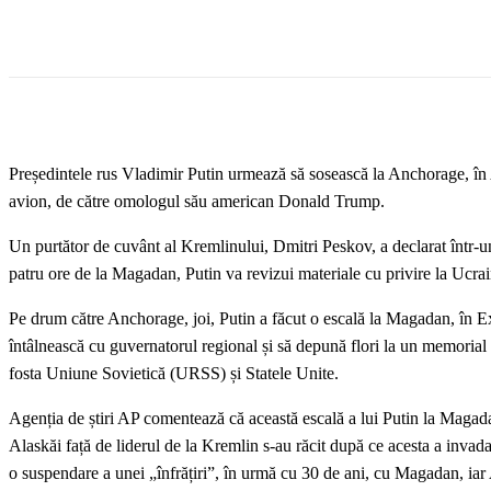
Președintele rus Vladimir Putin urmează să sosească la Anchorage, în A
avion, de către omologul său american Donald Trump.
Un purtător de cuvânt al Kremlinului, Dmitri Peskov, a declarat într-un 
patru ore de la Magadan, Putin va revizui materiale cu privire la Ucrai
Pe drum către Anchorage, joi, Putin a făcut o escală la Magadan, în Ex
întâlnească cu guvernatorul regional și să depună flori la un memorial
fosta Uniune Sovietică (URSS) și Statele Unite.
Agenția de știri AP comentează că această escală a lui Putin la Magad
Alaskăi față de liderul de la Kremlin s-au răcit după ce acesta a inv
o suspendare a unei „înfrățiri”, în urmă cu 30 de ani, cu Magadan, iar