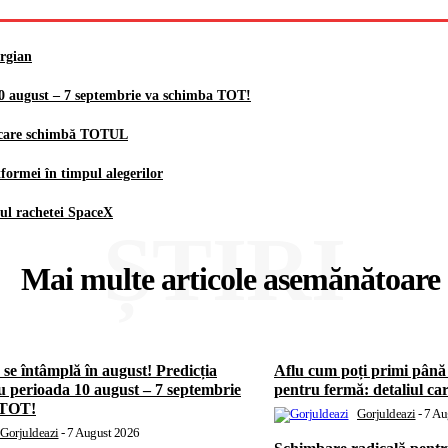
orgian
10 august – 7 septembrie va schimba TOT!
l care schimbă TOTUL
rmei în timpul alegerilor
ul rachetei SpaceX
ȘTIRI
Mai multe articole asemănătoare
e se întâmplă în august! Predicția
Aflu cum poți primi pân
perioada 10 august – 7 septembrie
pentru fermă: detaliul 
 TOT!
Gorjuldeazi
-
7 Au
Gorjuldeazi
-
7 August 2026