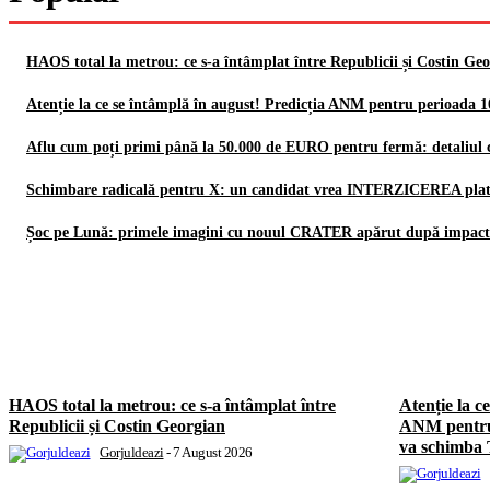
HAOS total la metrou: ce s-a întâmplat între Republicii și Costin Ge
Atenție la ce se întâmplă în august! Predicția ANM pentru perioada 
Aflu cum poți primi până la 50.000 de EURO pentru fermă: detaliu
Schimbare radicală pentru X: un candidat vrea INTERZICEREA platfo
Șoc pe Lună: primele imagini cu nouul CRATER apărut după impact
HAOS total la metrou: ce s-a întâmplat între
Atenție la c
Republicii și Costin Georgian
ANM pentru 
va schimba
Gorjuldeazi
-
7 August 2026