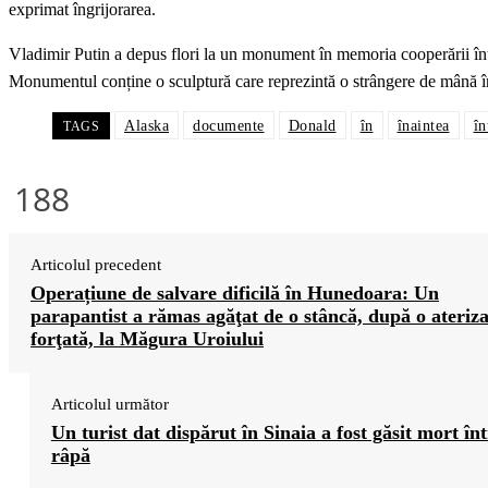
exprimat îngrijorarea.
Vladimir Putin a depus flori la un monument în memoria cooperării î
Monumentul conține o sculptură care reprezintă o strângere de mână înt
Alaska
documente
Donald
în
înaintea
în
TAGS
188
Articolul precedent
Operațiune de salvare dificilă în Hunedoara: Un
parapantist a rămas agăţat de o stâncă, după o ateriz
forţată, la Măgura Uroiului
Articolul următor
Un turist dat dispărut în Sinaia a fost găsit mort înt
râpă