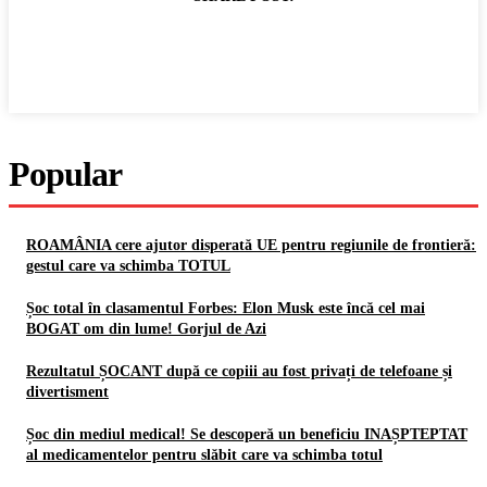
Popular
ROAMÂNIA cere ajutor disperată UE pentru regiunile de frontieră:
gestul care va schimba TOTUL
Șoc total în clasamentul Forbes: Elon Musk este încă cel mai
BOGAT om din lume! Gorjul de Azi
Rezultatul ȘOCANT după ce copiii au fost privați de telefoane și
divertisment
Șoc din mediul medical! Se descoperă un beneficiu INAȘPTEPTAT
al medicamentelor pentru slăbit care va schimba totul