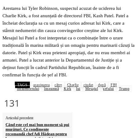
Arestarea lui Tyler Robinson, suspectul acuzat de uciderea lui
Charlie Kirk, a fost anunțată de directorul FBI, Kash Patel. Patel a
încheiat declarația sa cu un mesaj curios adresat lui Kirk, care a
stârnit nedumeriri din cauza convingerilor creștine ale lui Kirk.
Mesajul lui Patel a fost interpretat ca o combinație între o urare
tradițională în marina militară și un omagiu pentru marinarii căzuți la
datorie. Patel și Kirk erau prieteni apropiați, dar nu erau membri ai
armatei. Patel a lucrat anterior la Departamentul de Justiție și a
deținut funcții în cadrul Partidului Republican, înainte de a fi
confirmat în funcția de șef al FBI.
TAGS
asasinarea
către
Charlie
ciudat
după
FBI
influencerului
înseamnă
Kirk
lui
Mesajul
şefului
Trump
131
Articolul precedent
Când este cel mai bun moment să pui
murături. Ce condimente
recomandă chef Adi Hădean pentru