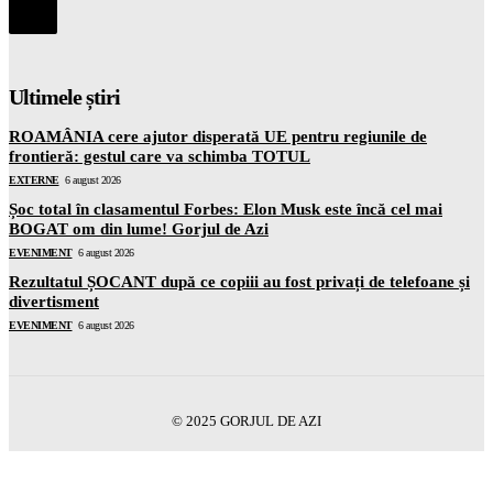
Ultimele știri
ROAMÂNIA cere ajutor disperată UE pentru regiunile de
frontieră: gestul care va schimba TOTUL
EXTERNE
6 august 2026
Șoc total în clasamentul Forbes: Elon Musk este încă cel mai
BOGAT om din lume! Gorjul de Azi
EVENIMENT
6 august 2026
Rezultatul ȘOCANT după ce copiii au fost privați de telefoane și
divertisment
EVENIMENT
6 august 2026
© 2025 GORJUL DE AZI