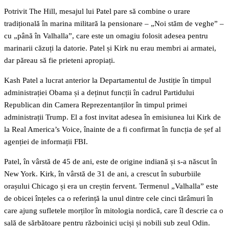
Potrivit The Hill, mesajul lui Patel pare să combine o urare
tradițională în marina militară la pensionare – „Noi stăm de veghe” –
cu „până în Valhalla”, care este un omagiu folosit adesea pentru
marinarii căzuți la datorie. Patel și Kirk nu erau membri ai armatei,
dar păreau să fie prieteni apropiați.
Kash Patel a lucrat anterior la Departamentul de Justiție în timpul
administrației Obama și a deținut funcții în cadrul Partidului
Republican din Camera Reprezentanților în timpul primei
administrații Trump. El a fost invitat adesea în emisiunea lui Kirk de
la Real America’s Voice, înainte de a fi confirmat în funcția de șef al
agenției de informații FBI.
Patel, în vârstă de 45 de ani, este de origine indiană și s-a născut în
New York. Kirk, în vârstă de 31 de ani, a crescut în suburbiile
orașului Chicago și era un creștin fervent. Termenul „Valhalla” este
de obicei înțeles ca o referință la unul dintre cele cinci tărâmuri în
care ajung sufletele morților în mitologia nordică, care îl descrie ca o
sală de sărbătoare pentru războinici uciși și nobili sub zeul Odin.