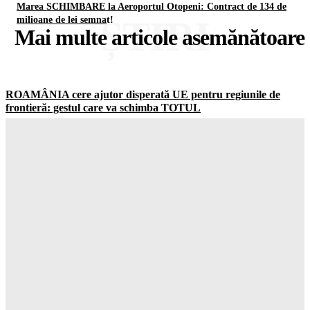
Marea SCHIMBARE la Aeroportul Otopeni: Contract de 134 de
ȘTIRI
milioane de lei semnat!
Mai multe articole asemănătoare
ROAMÂNIA cere ajutor disperată UE pentru regiunile de
frontieră: gestul care va schimba TOTUL
Gorjuldeazi
-
6 August 2026
Șoc total în clasamentul Forbes: Elon Musk este încă cel mai
BOGAT om din lume! Gorjul de Azi
Gorjuldeazi
-
6 August 2026
Rezultatul ȘOCANT după ce copiii au fost privați de telefoane
și divertisment
Gorjuldeazi
-
6 August 2026