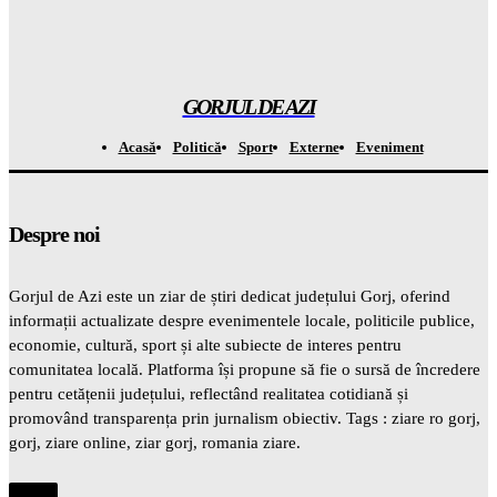
Șoc din mediul medical! Se descoperă un beneficiu
INAȘPTEPTAT al medicamentelor pentru slăbit care va
schimba totul
Gorjuldeazi
-
6 August 2026
GORJUL DE AZI
Acasă
Politică
Sport
Externe
Eveniment
Despre noi
Gorjul de Azi este un ziar de știri dedicat județului Gorj, oferind
informații actualizate despre evenimentele locale, politicile publice,
economie, cultură, sport și alte subiecte de interes pentru
comunitatea locală. Platforma își propune să fie o sursă de încredere
pentru cetățenii județului, reflectând realitatea cotidiană și
promovând transparența prin jurnalism obiectiv. Tags : ziare ro gorj,
gorj, ziare online, ziar gorj, romania ziare.