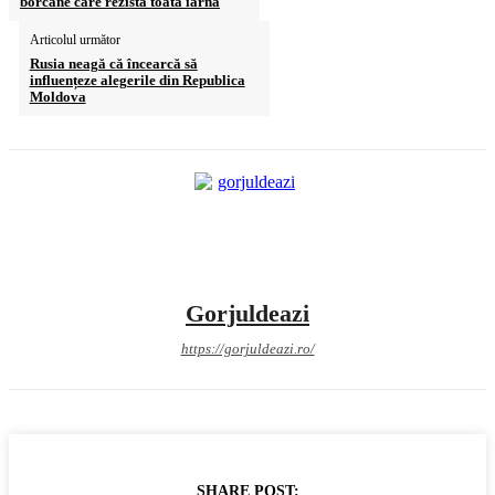
borcane care rezistă toată iarna
Articolul următor
Rusia neagă că încearcă să
influențeze alegerile din Republica
Moldova
Gorjuldeazi
https://gorjuldeazi.ro/
SHARE POST: