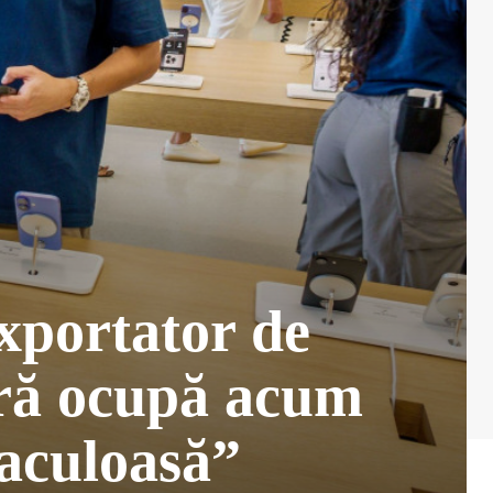
xportator de
ară ocupă acum
taculoasă”