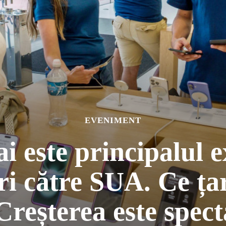
EVENIMENT
i este principalul e
i către SUA. Ce ț
„Creșterea este spec