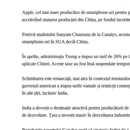
Apple, cel mai mare producător de smartphone-uri pentru piaț
accelerând mutarea producției din China, pe fondul incerti
Potrivit analistului Sanyam Chaurasia de la Canalys, acesta
smartphone-uri în SUA decât China.
În aprilie, administrația Trump a impus un tarif de 26% pe 
aplicate Chinei. Aceste taxe au fost însă suspendate temporar
Schimbarea este remarcață, mai ales în contextul tensiunilor
guvernul american a impus tarife vamale și restricții comer
în alte țări, inclusiv India.
India a devenit o destinație atractivă pentru producătorii de 
de dezvoltare. Țara a investit masiv în dezvoltarea industriei 
Rezultatele raportului Canalys arată că strategia Indiei de