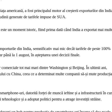
a americană, a fost principalul motor al creșterii exporturilor din Indi
tudinii generate de tarifele impuse de SUA.
 este un moment istoric, fiind prima dată când India a exportat mai mult
importurile din India, semnificativ mai mic decât tarifele de peste 100%
 până la 1 august, în așteptarea unei decizii finale.
 comerciale tot mai mari dintre Washington și Beijing. În ultimii ani,
țului cu China, ceea ce a determinat multe companii să-și mute producți
smartphone-uri, datorită forței de muncă ieftine și a infrastructurii în cu
tehnologice și a adoptat politici pentru a atrage investiții străine.
 a deveni un hub pentru producția de smartphone-uri începe să dea roade.