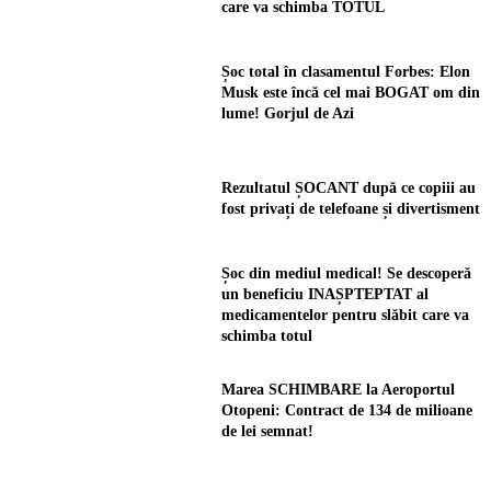
care va schimba TOTUL
Șoc total în clasamentul Forbes: Elon
Musk este încă cel mai BOGAT om din
lume! Gorjul de Azi
Rezultatul ȘOCANT după ce copiii au
fost privați de telefoane și divertisment
Șoc din mediul medical! Se descoperă
un beneficiu INAȘPTEPTAT al
medicamentelor pentru slăbit care va
schimba totul
Marea SCHIMBARE la Aeroportul
Otopeni: Contract de 134 de milioane
de lei semnat!