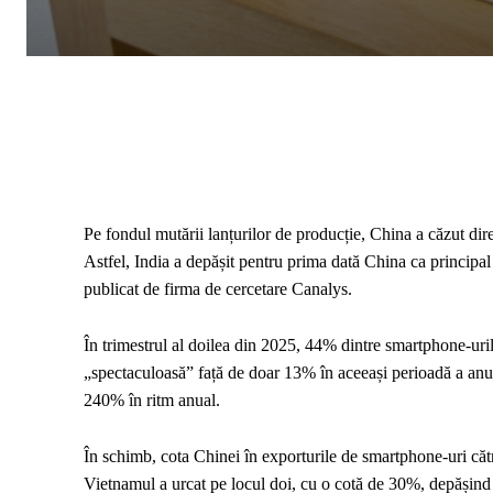
Pe fondul mutării lanțurilor de producție, China a căzut dire
Astfel, India a depășit pentru prima dată China ca principal
publicat de firma de cercetare Canalys.
În trimestrul al doilea din 2025, 44% dintre smartphone-uri
„spectaculoasă” față de doar 13% în aceeași perioadă a anul
240% în ritm anual.
În schimb, cota Chinei în exporturile de smartphone-uri că
Vietnamul a urcat pe locul doi, cu o cotă de 30%, depășind