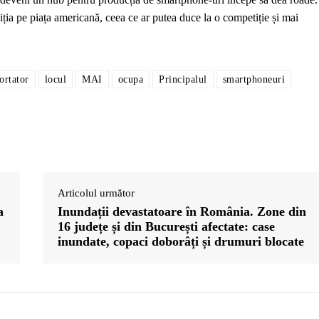
ziția pe piața americană, ceea ce ar putea duce la o competiție și mai
ortator
locul
MAI
ocupa
Principalul
smartphoneuri
Articolul următor
a
Inundații devastatoare în România. Zone din
16 județe și din București afectate: case
inundate, copaci doborâți și drumuri blocate