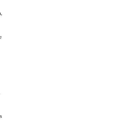
a,
e
a
rs