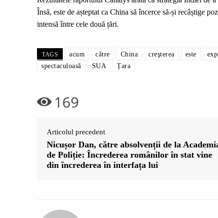
Însă, este de așteptat ca China să încerce să-și recâștige po
intensă între cele două țări.
acum
către
China
creşterea
este
exp
TAGS
spectaculoasă
SUA
Țara
169
Articolul precedent
Nicușor Dan, către absolvenții de la Academi
de Poliție: Încrederea românilor în stat vine
din încrederea în interfața lui