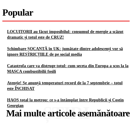
Popular
LOCUITORII au făcut imposibilul: consumul de energie a scăzut
dramatic și totul este de CRUZ!
Schimbare ȘOCANTĂ în UK: jumătate dintre adolescenți vor să
ignore RESTRICȚIILE de pe social media
Catastrofa care va distruge totul: cum seceta din Europa a scos la la
MASCA combustibilii fosili
Atenție! Se anunță temperaturi record de la 7 septembrie – totul
este ÎNCHISAT
HAOS total la metrou: ce s-a întâmplat între Republicii și Costin
ȘTIRI
Georgian
Mai multe articole asemănătoare