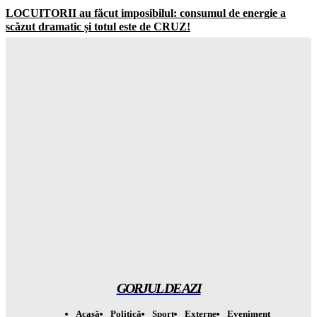
LOCUITORII au făcut imposibilul: consumul de energie a
scăzut dramatic și totul este de CRUZ!
Gorjuldeazi
-
7 August 2026
Schimbare ȘOCANTĂ în UK: jumătate dintre adolescenți vor
să ignore RESTRICȚIILE de pe social media
Gorjuldeazi
-
7 August 2026
Catastrofa care va distruge totul: cum seceta din Europa a scos
la la MASCA combustibilii fosili
Gorjuldeazi
-
7 August 2026
Atenție! Se anunță temperaturi record de la 7 septembrie –
totul este ÎNCHISAT
Gorjuldeazi
-
7 August 2026
GORJUL DE AZI
Acasă
Politică
Sport
Externe
Eveniment