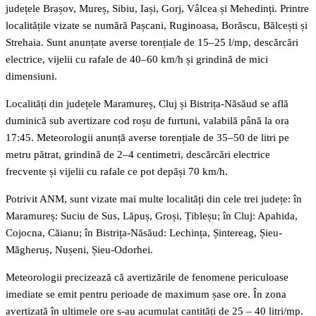
județele Brașov, Mureș, Sibiu, Iași, Gorj, Vâlcea și Mehedinți. Printre
localitățile vizate se numără Pașcani, Ruginoasa, Borăscu, Bălcești și
Strehaia. Sunt anunțate averse torențiale de 15–25 l/mp, descărcări
electrice, vijelii cu rafale de 40–60 km/h și grindină de mici
dimensiuni.
Localități din județele Maramureș, Cluj și Bistrița-Năsăud se află
duminică sub avertizare cod roșu de furtuni, valabilă până la ora
17:45. Meteorologii anunță averse torențiale de 35–50 de litri pe
metru pătrat, grindină de 2–4 centimetri, descărcări electrice
frecvente și vijelii cu rafale ce pot depăși 70 km/h.
Potrivit ANM, sunt vizate mai multe localități din cele trei județe: în
Maramureș: Suciu de Sus, Lăpuș, Groși, Țibleșu; în Cluj: Apahida,
Cojocna, Căianu; în Bistrița-Năsăud: Lechința, Șintereag, Șieu-
Măgheruș, Nușeni, Șieu-Odorhei.
Meteorologii precizează că avertizările de fenomene periculoase
imediate se emit pentru perioade de maximum șase ore. În zona
avertizată în ultimele ore s-au acumulat cantități de 25 – 40 litri/mp.