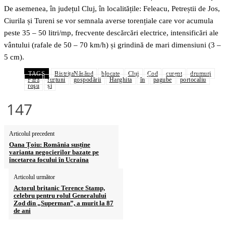
De asemenea, în județul Cluj, în localitățile: Feleacu, Petreștii de Jos,
Ciurila și Tureni se vor semnala averse torențiale care vor acumula
peste 35 – 50 litri/mp, frecvente descărcări electrice, intensificări ale
vântului (rafale de 50 – 70 km/h) și grindină de mari dimensiuni (3 –
5 cm).
TAGS
BistrițaNăsăud
blocate
Cluj
Cod
curent
drumuri
Fără
furtuni
gospodării
Harghita
în
pagube
portocaliu
roşu
și
147
Articolul precedent
Oana Țoiu: România susține
varianta negocierilor bazate pe
încetarea focului în Ucraina
Articolul următor
Actorul britanic Terence Stamp,
celebru pentru rolul Generalului
Zod din „Superman”, a murit la 87
de ani