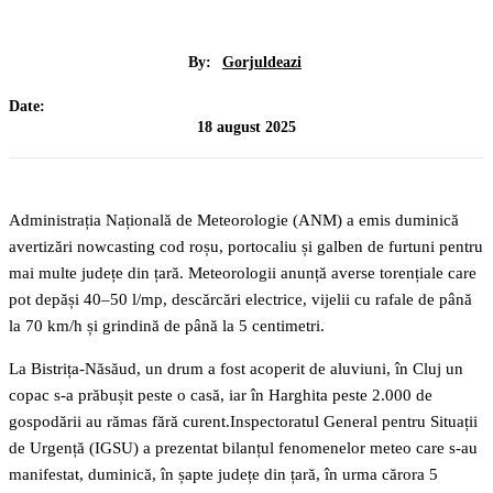
By:
Gorjuldeazi
Date:
18 august 2025
Administrația Națională de Meteorologie (ANM) a emis duminică
avertizări nowcasting cod roșu, portocaliu și galben de furtuni pentru
mai multe județe din țară. Meteorologii anunță averse torențiale care
pot depăși 40–50 l/mp, descărcări electrice, vijelii cu rafale de până
la 70 km/h și grindină de până la 5 centimetri.
La Bistrița-Năsăud, un drum a fost acoperit de aluviuni, în Cluj un
copac s-a prăbușit peste o casă, iar în Harghita peste 2.000 de
gospodării au rămas fără curent.Inspectoratul General pentru Situații
de Urgență (IGSU) a prezentat bilanțul fenomenelor meteo care s-au
manifestat, duminică, în șapte județe din țară, în urma cărora 5