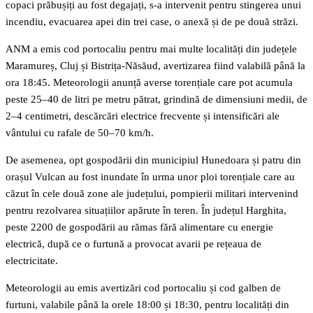
copaci prăbușiți au fost degajați, s-a intervenit pentru stingerea unui
incendiu, evacuarea apei din trei case, o anexă și de pe două străzi.
ANM a emis cod portocaliu pentru mai multe localități din județele
Maramureș, Cluj și Bistrița-Năsăud, avertizarea fiind valabilă până la
ora 18:45. Meteorologii anunță averse torențiale care pot acumula
peste 25–40 de litri pe metru pătrat, grindină de dimensiuni medii, de
2–4 centimetri, descărcări electrice frecvente și intensificări ale
vântului cu rafale de 50–70 km/h.
De asemenea, opt gospodării din municipiul Hunedoara și patru din
orașul Vulcan au fost inundate în urma unor ploi torențiale care au
căzut în cele două zone ale județului, pompierii militari intervenind
pentru rezolvarea situațiilor apărute în teren. În județul Harghita,
peste 2200 de gospodării au rămas fără alimentare cu energie
electrică, după ce o furtună a provocat avarii pe rețeaua de
electricitate.
Meteorologii au emis avertizări cod portocaliu și cod galben de
furtuni, valabile până la orele 18:00 și 18:30, pentru localități din