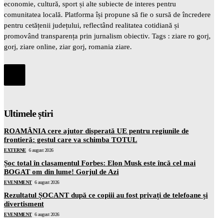
economie, cultură, sport și alte subiecte de interes pentru
comunitatea locală. Platforma își propune să fie o sursă de încredere
pentru cetățenii județului, reflectând realitatea cotidiană și
promovând transparența prin jurnalism obiectiv. Tags : ziare ro gorj,
gorj, ziare online, ziar gorj, romania ziare.
Ultimele știri
ROAMÂNIA cere ajutor disperată UE pentru regiunile de
frontieră: gestul care va schimba TOTUL
EXTERNE
6 august 2026
Șoc total în clasamentul Forbes: Elon Musk este încă cel mai
BOGAT om din lume! Gorjul de Azi
EVENIMENT
6 august 2026
Rezultatul ȘOCANT după ce copiii au fost privați de telefoane și
divertisment
EVENIMENT
6 august 2026