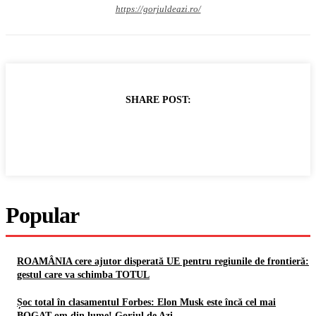
https://gorjuldeazi.ro/
SHARE POST:
Popular
ROAMÂNIA cere ajutor disperată UE pentru regiunile de frontieră:
gestul care va schimba TOTUL
Șoc total în clasamentul Forbes: Elon Musk este încă cel mai
BOGAT om din lume! Gorjul de Azi