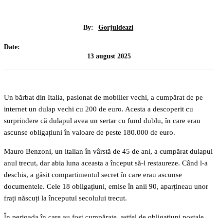
By:
Gorjuldeazi
Date:
13 august 2025
Un bărbat din Italia, pasionat de mobilier vechi, a cumpărat de pe
internet un dulap vechi cu 200 de euro. Acesta a descoperit cu
surprindere că dulapul avea un sertar cu fund dublu, în care erau
ascunse obligațiuni în valoare de peste 180.000 de euro.
Mauro Benzoni, un italian în vârstă de 45 de ani, a cumpărat dulapul
anul trecut, dar abia luna aceasta a început să-l restaureze. Când l-a
deschis, a găsit compartimentul secret în care erau ascunse
documentele. Cele 18 obligațiuni, emise în anii 90, aparțineau unor
frați născuți la începutul secolului trecut.
În perioada în care au fost cumpărate, astfel de obligațiuni poștale