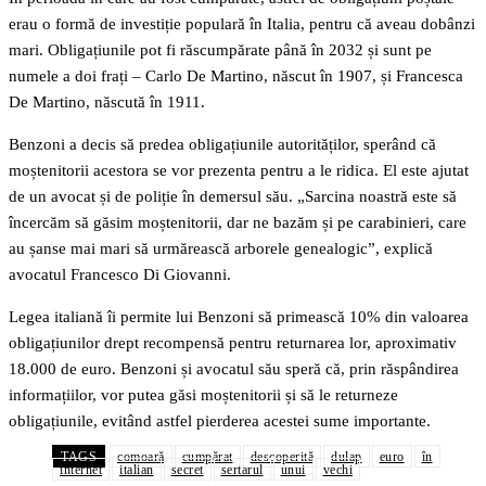
erau o formă de investiție populară în Italia, pentru că aveau dobânzi
mari. Obligațiunile pot fi răscumpărate până în 2032 și sunt pe
numele a doi frați – Carlo De Martino, născut în 1907, și Francesca
De Martino, născută în 1911.
Benzoni a decis să predea obligațiunile autorităților, sperând că
moștenitorii acestora se vor prezenta pentru a le ridica. El este ajutat
de un avocat și de poliție în demersul său. „Sarcina noastră este să
încercăm să găsim moștenitorii, dar ne bazăm și pe carabinieri, care
au șanse mai mari să urmărească arborele genealogic”, explică
avocatul Francesco Di Giovanni.
Legea italiană îi permite lui Benzoni să primească 10% din valoarea
obligațiunilor drept recompensă pentru returnarea lor, aproximativ
18.000 de euro. Benzoni și avocatul său speră că, prin răspândirea
informațiilor, vor putea găsi moștenitorii și să le returneze
obligațiunile, evitând astfel pierderea acestei sume importante.
TAGS
comoară
cumpărat
descoperită
dulap
euro
în
internet
italian
secret
sertarul
unui
vechi