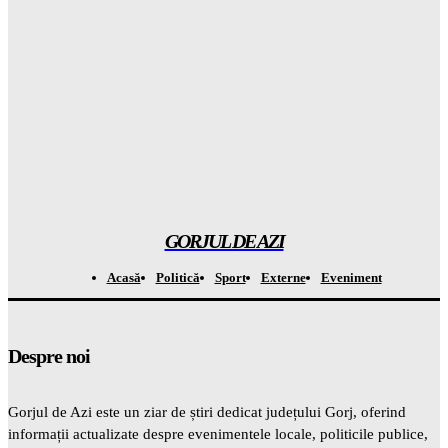
Rezultatul ȘOCANT după ce copiii au fost privați de telefoane
și divertisment
Gorjuldeazi
-
6 August 2026
Șoc din mediul medical! Se descoperă un beneficiu
INAȘPTEPTAT al medicamentelor pentru slăbit care va
schimba totul
Gorjuldeazi
-
6 August 2026
GORJUL DE AZI
Acasă
Politică
Sport
Externe
Eveniment
Despre noi
Gorjul de Azi este un ziar de știri dedicat județului Gorj, oferind
informații actualizate despre evenimentele locale, politicile publice,