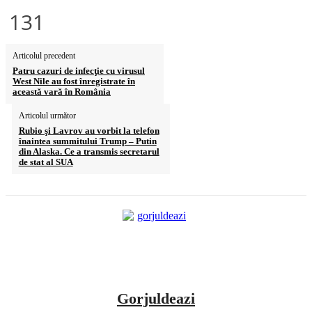
131
Articolul precedent
Patru cazuri de infecţie cu virusul
West Nile au fost înregistrate în
această vară în România
Articolul următor
Rubio şi Lavrov au vorbit la telefon
înaintea summitului Trump – Putin
din Alaska. Ce a transmis secretarul
de stat al SUA
Gorjuldeazi