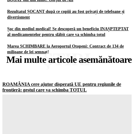
Rezultatul ȘOCANT după ce copiii au fost privați de telefoane și
divertisment
Șoc din mediul medical! Se descoperă un beneficiu INAȘPTEPTAT
al medicamentelor pentru slăbit care va schimba totul
Marea SCHIMBARE la Aeroportul Otopeni: Contract de 134 de
ȘTIRI
milioane de lei semnat!
Mai multe articole asemănătoare
ROAMÂNIA cere ajutor disperată UE pentru regiunile de
frontieră: gestul care va schimba TOTUL
Gorjuldeazi
-
6 August 2026
Șoc total în clasamentul Forbes: Elon Musk este încă cel mai
BOGAT om din lume! Gorjul de Azi
Gorjuldeazi
-
6 August 2026