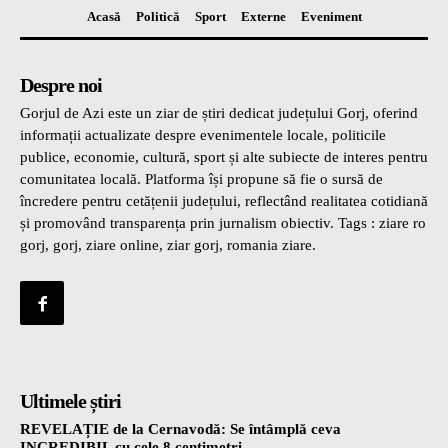
Acasă
Politică
Sport
Externe
Eveniment
Despre noi
Gorjul de Azi este un ziar de știri dedicat județului Gorj, oferind
informații actualizate despre evenimentele locale, politicile
publice, economie, cultură, sport și alte subiecte de interes pentru
comunitatea locală. Platforma își propune să fie o sursă de
încredere pentru cetățenii județului, reflectând realitatea cotidiană
și promovând transparența prin jurnalism obiectiv. Tags : ziare ro
gorj, gorj, ziare online, ziar gorj, romania ziare.
Ultimele știri
REVELAȚIE de la Cernavodă: Se întâmplă ceva
INCREDIBIL cu cele 8 centimetri