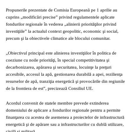
Propunerile prezentate de Comisia Europeană pe 1 aprilie au
cuprins „modificări precise” privind regulamentele aplicate
fondurilor regionale în vederea „alinierii priorităţilor privind
investiţiile” la actualul context geopolitic, economic şi social,
precum şi la obiectivele climatice ale blocului comunitar.
„Obiectivul principal este alinierea investiţiilor în politica de
coeziune cu noile priorităţi, în special competitivitatea şi
decarbonizarea, apărarea şi securitatea, locuinţe la preţuri
accesibile, accesul la apă, gestionarea durabilă a apei, rezilienţa
resurselor de apă, tranziţia energetică şi provocările din regiunile
de la frontiera de est”, precizează Consiliul UE.
Acordul convenit de statele membre prevede extinderea
domeniului de aplicare a fondurilor regionale pentru a permite
finanţarea cu acestea de asemenea a proiectelor de infrastructură
energetică şi de apărare sau a infrastructurilor cu dublă utilizare,
civilă şi militară.