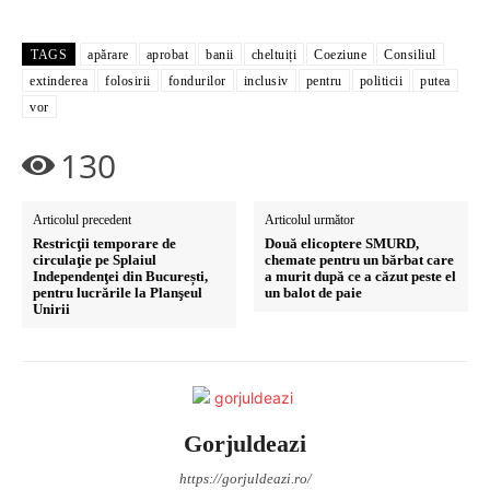
TAGS
apărare
aprobat
banii
cheltuiți
Coeziune
Consiliul
extinderea
folosirii
fondurilor
inclusiv
pentru
politicii
putea
vor
130
Articolul precedent
Articolul următor
Restricţii temporare de
Două elicoptere SMURD,
circulaţie pe Splaiul
chemate pentru un bărbat care
Independenţei din București,
a murit după ce a căzut peste el
pentru lucrările la Planşeul
un balot de paie
Unirii
Gorjuldeazi
https://gorjuldeazi.ro/