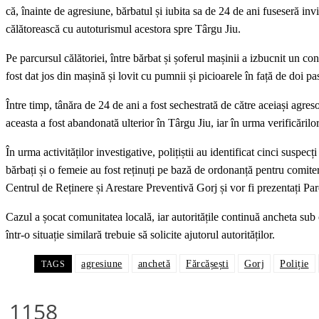
că, înainte de agresiune, bărbatul și iubita sa de 24 de ani fuseseră inv
călătorească cu autoturismul acestora spre Târgu Jiu.
Pe parcursul călătoriei, între bărbat și șoferul mașinii a izbucnit un conf
fost dat jos din mașină și lovit cu pumnii și picioarele în față de doi pa
Între timp, tânăra de 24 de ani a fost sechestrată de către aceiași agreso
aceasta a fost abandonată ulterior în Târgu Jiu, iar în urma verificărilor
În urma activităților investigative, polițiștii au identificat cinci suspec
bărbați și o femeie au fost reținuți pe bază de ordonanță pentru comiterea
Centrul de Reținere și Arestare Preventivă Gorj și vor fi prezentați P
Cazul a șocat comunitatea locală, iar autoritățile continuă ancheta su
într-o situație similară trebuie să solicite ajutorul autorităților.
agresiune
anchetă
Fărcășești
Gorj
Poliție
TAGS
1158