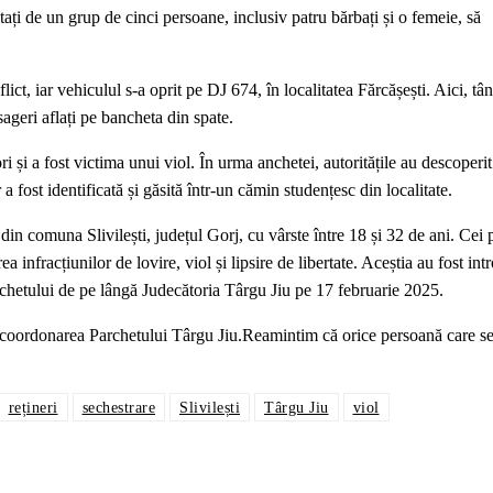
itați de un grup de cinci persoane, inclusiv patru bărbați și o femeie, să
lict, iar vehiculul s-a oprit pe DJ 674, în localitatea Fărcășești. Aici, tân
sageri aflați pe bancheta din spate.
ri și a fost victima unui viol. În urma anchetei, autoritățile au descoperit
 a fost identificată și găsită într-un cămin studențesc din localitate.
ți din comuna Slivilești, județul Gorj, cu vârste între 18 și 32 de ani. Cei 
 infracțiunilor de lovire, viol și lipsire de libertate. Aceștia au fost int
archetului de pe lângă Judecătoria Târgu Jiu pe 17 februarie 2025.
b coordonarea Parchetului Târgu Jiu.Reamintim că orice persoană care se
rețineri
sechestrare
Slivilești
Târgu Jiu
viol