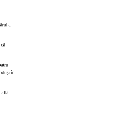
ărul a
 că
patru
roduși în
 află