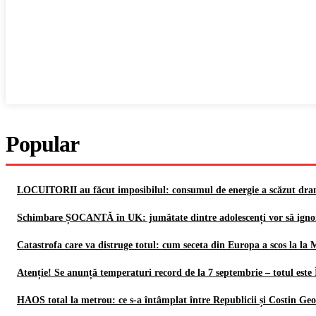
Popular
LOCUITORII au făcut imposibilul: consumul de energie a scăzut dram
Schimbare ȘOCANTĂ în UK: jumătate dintre adolescenți vor să ign
Catastrofa care va distruge totul: cum seceta din Europa a scos la la
Atenție! Se anunță temperaturi record de la 7 septembrie – totul es
HAOS total la metrou: ce s-a întâmplat între Republicii și Costin Ge