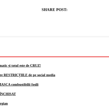
SHARE POST:
atic și totul este de CRUZ!
ore RESTRICȚIILE de pe social media
 MASCA combustibilii fosili
te ÎNCHISAT
orgian