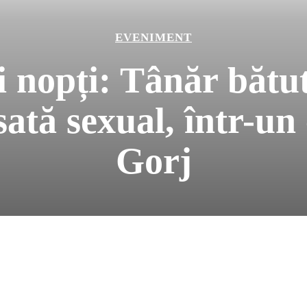
EVENIMENT
 nopți: Tânăr bătut
sată sexual, într-un
Gorj