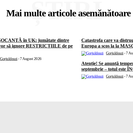
ȘTIRI
Mai multe articole asemănătoare
ȘOCANTĂ în UK: jumătate dintre
Catastrofa care va distrug
 vor să ignore RESTRICȚIILE de pe
Europa a scos la la MASCA
Gorjuldeazi
-
7 Au
Gorjuldeazi
-
7 August 2026
Atenție! Se anunță temper
septembrie – totul este
Gorjuldeazi
-
7 Au