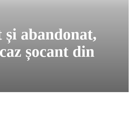
 și abandonat,
 caz șocant din