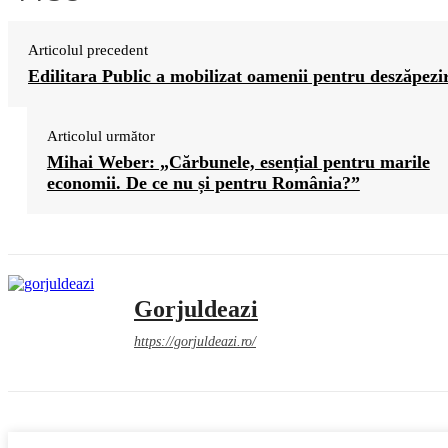
Articolul precedent
Edilitara Public a mobilizat oamenii pentru deszăpezi
Articolul următor
Mihai Weber: „Cărbunele, esențial pentru marile
economii. De ce nu și pentru România?”
Gorjuldeazi
https://gorjuldeazi.ro/