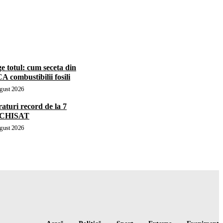
e totul: cum seceta din
 combustibilii fosili
gust 2026
aturi record de la 7
 ÎNCHISAT
gust 2026