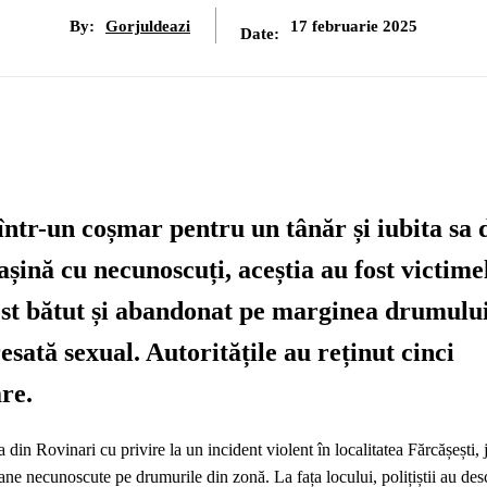
By:
Gorjuldeazi
17 februarie 2025
Date:
într-un coșmar pentru un tânăr și iubita sa 
șină cu necunoscuți, aceștia au fost victime
fost bătut și abandonat pe marginea drumului
esată sexual. Autoritățile au reținut cinci
are.
a din Rovinari cu privire la un incident violent în localitatea Fărcășești, 
ne necunoscute pe drumurile din zonă. La fața locului, polițiștii au des