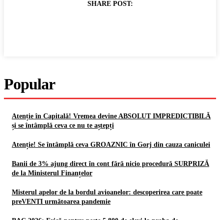
SHARE POST:
Popular
Atenție în Capitală! Vremea devine ABSOLUT IMPREDICTIBILĂ
și se întâmplă ceva ce nu te aștepți
Atenție! Se întâmplă ceva GROAZNIC în Gorj din cauza caniculei
Banii de 3% ajung direct în cont fără nicio procedură SURPRIZĂ
de la Ministerul Finanțelor
Misterul apelor de la bordul avioanelor: descoperirea care poate
preVENTI următoarea pandemie