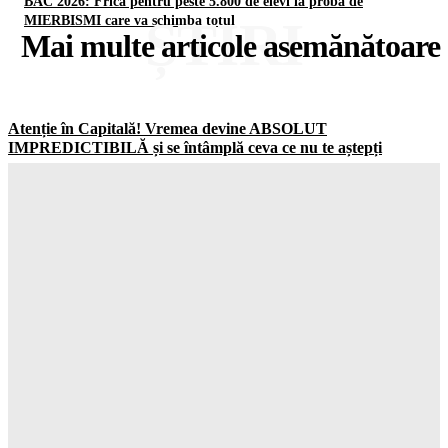
BAC 2026: Frică pentru peste 5.800 de elevi la proba de
ȘTIRI
MIERBISMI care va schimba totul
Mai multe articole asemănătoare
Atenție în Capitală! Vremea devine ABSOLUT
IMPREDICTIBILĂ și se întâmplă ceva ce nu te aștepți
Gorjuldeazi
-
5 August 2026
Atenție! Se întâmplă ceva GROAZNIC în Gorj din cauza
caniculei
Gorjuldeazi
-
5 August 2026
Banii de 3% ajung direct în cont fără nicio procedură
SURPRIZĂ de la Ministerul Finanțelor
Gorjuldeazi
-
5 August 2026