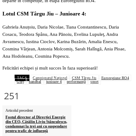
departe în competiție, în etapa Euroregiunii RO4.
Lotul CSM Târgu Jiu – Junioare 4:
Gabriela Anuțoiu, Daria Nicolae, Tiana Constantinescu, Daria
Cosacu, Teodora Spânu, Ana Pănoiu, Evelina Lupuleț, Andra
Avramescu, Iustina Cioclov, Karina Buzărin, Amalia Enescu,
Cosmina Vârjean, Antonia Molcomiș, Sarah Halîngă, Ania Ploae,
Ana Hodoleanu, Cosmina Popescu.
Felicitări echipei și mult succes în faza superioară!
TAGS
Campionatul Național
CSM Târgu Jiu
Euroregiune RO4
Gorj
handbal
junioare 4
performanță
sport
251
Articolul precedent
Fostul director al Direcției Energie
din CEO, Cătălin Liviu Stănculescu,
condamnat la trei ani cu suspendare
pentru trafic de influență