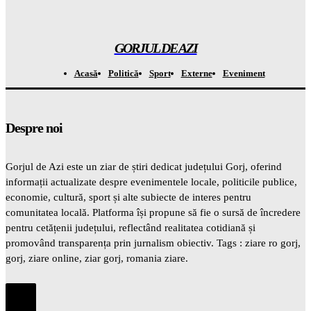
Misterul apelor de la bordul avioanelor: descoperirea care
poate preVENTI următoarea pandemie
Gorjuldeazi
-
5 August 2026
GORJUL DE AZI
Acasă
Politică
Sport
Externe
Eveniment
Despre noi
Gorjul de Azi este un ziar de știri dedicat județului Gorj, oferind
informații actualizate despre evenimentele locale, politicile publice,
economie, cultură, sport și alte subiecte de interes pentru
comunitatea locală. Platforma își propune să fie o sursă de încredere
pentru cetățenii județului, reflectând realitatea cotidiană și
promovând transparența prin jurnalism obiectiv. Tags : ziare ro gorj,
gorj, ziare online, ziar gorj, romania ziare.