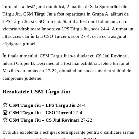
Turneul s-a desfășurat duminică, 2 martie, în Sala Sporturilor din
Târgu Jiu. CSM Târgu Jiu a fost repartizată în Grupa A, alături de
LPS Târgu Jiu și CSO Turceni. Startul a fost unul fulminant, cu o
victorie zdrobitoare împotriva LPS Târgu Jiu, scor 24-4. A urmat un
alt succes clar în fața CSO Turceni, scor 27-4, ceea ce a asigurat
câștigarea grupei.
În finala turneului, CSM Târgu Jiu s-a duelat cu CS Jiul Rovinari,
liderul Grupei B. Deși meciul a fost mai echilibrat, fetele lui Ionuț
Mazilu s-au impus cu 27-22, obținând un succes meritat și titlul de
campioane județene.
Rezultatele CSM Târgu Jiu:
🏆
CSM Târgu Jiu – LPS Târgu Jiu
24-4
🏆
CSM Târgu Jiu – CSO Turceni
27-4
🏆
CSM Târgu Jiu – CS Jiul Rovinari
27-22
Evoluția excelentă a echipei oferă speranțe pentru o calificare și mai