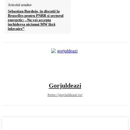
Articolul următor
Sebastian Burduja, în discuții la
Bruxelles pentru PNRR și sectorul
energetic: „Nu voi accepta
închiderea niciunui MW fără
înlocuire”
Gorjuldeazi
https://gorjuldeazi.ro/