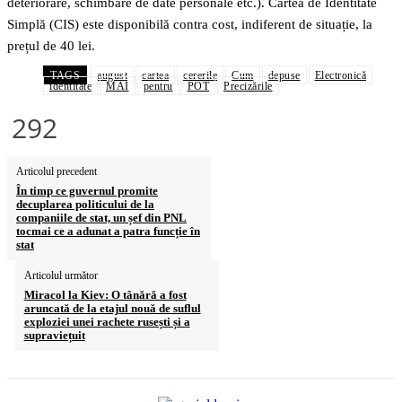
deteriorare, schimbare de date personale etc.). Cartea de Identitate
Simplă (CIS) este disponibilă contra cost, indiferent de situație, la
prețul de 40 lei.
TAGS
august
cartea
cererile
Cum
depuse
Electronică
identitate
MAI
pentru
POT
Precizările
292
Articolul precedent
În timp ce guvernul promite
decuplarea politicului de la
companiile de stat, un șef din PNL
tocmai ce a adunat a patra funcție în
stat
Articolul următor
Miracol la Kiev: O tânără a fost
aruncată de la etajul nouă de suflul
exploziei unei rachete rusești și a
supraviețuit