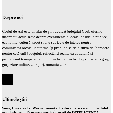
Despre noi
Gorjul de Azi este un ziar de știri dedicat județului Gorj, oferind
informații actualizate despre evenimentele locale, politicile publice,
economie, cultură, sport și alte subiecte de interes pentru
comunitatea locală. Platforma își propune să fie o sursă de încredere
pentru cetățenii județului, reflectând realitatea cotidiană și
promovând transparența prin jurnalism obiectiv. Tags : ziare ro gorj,
gorj, ziare online, ziar gorj, romania ziare.
Ultimele știri
Sony, Universal și Warner anunță lovitura care va schimba totul:
revoluție brutală pentru muzica creată de INTELIGENȚĂ