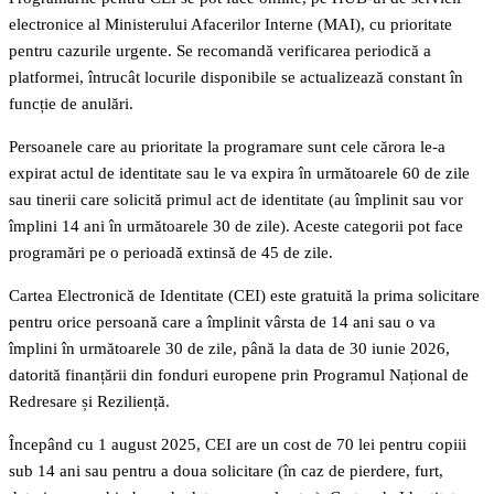
electronice al Ministerului Afacerilor Interne (MAI), cu prioritate
pentru cazurile urgente. Se recomandă verificarea periodică a
platformei, întrucât locurile disponibile se actualizează constant în
funcție de anulări.
Persoanele care au prioritate la programare sunt cele cărora le-a
expirat actul de identitate sau le va expira în următoarele 60 de zile
sau tinerii care solicită primul act de identitate (au împlinit sau vor
împlini 14 ani în următoarele 30 de zile). Aceste categorii pot face
programări pe o perioadă extinsă de 45 de zile.
Cartea Electronică de Identitate (CEI) este gratuită la prima solicitare
pentru orice persoană care a împlinit vârsta de 14 ani sau o va
împlini în următoarele 30 de zile, până la data de 30 iunie 2026,
datorită finanțării din fonduri europene prin Programul Național de
Redresare și Reziliență.
Începând cu 1 august 2025, CEI are un cost de 70 lei pentru copiii
sub 14 ani sau pentru a doua solicitare (în caz de pierdere, furt,