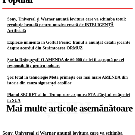
Sony, Universal și Warner anunță lovitura care va schimba totul:
revoluție brutală pentru muzica creată de INTELIGENȚĂ
Artificială
Explozie iminentă în Golful Persic: Iranul a anunțat detalii șocante
despre acordul din Strâmtoarea ORMUZ
Șoc la Drăguțești! O AMENDA de 60.000 de lei îi aşteaptă pe cei
responsibility pentru poluare
Șoc total în tehnologie Meta primește cea mai mare AMENDĂ din
istorie din cauza siguranței copiilor
Planul SECRET al lui Trump care ar putea STA sfârșitul cetățeniei
ȘTIRI
în SUA
Mai multe articole asemănătoare
Sony, Universal și Warner anunță lovitura care va schimba