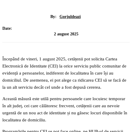
By:
Gorjuldeazi
Date:
2 august 2025
Începând de vineri, 1 august 2025, cetățenii pot solicita Cartea
Electronică de Identitate (CEI) la orice serviciu public comunitar de
evidență a persoanelor, indiferent de localitatea în care își au
domiciliul. De asemenea, ei pot alege ca ridicarea CEI să se facă de
la un alt serviciu decât cel unde a fost depusă cererea.
Această măsură este utilă pentru persoanele care locuiesc temporar
în alt județ, cei care călătoresc frecvent, cetățenii care au nevoie
urgentă de un nou act de identitate și nu găsesc locuri disponibile în
localitatea de domiciliu.
Programările pentru CEI se pot face online, pe HUB-ul de servicii