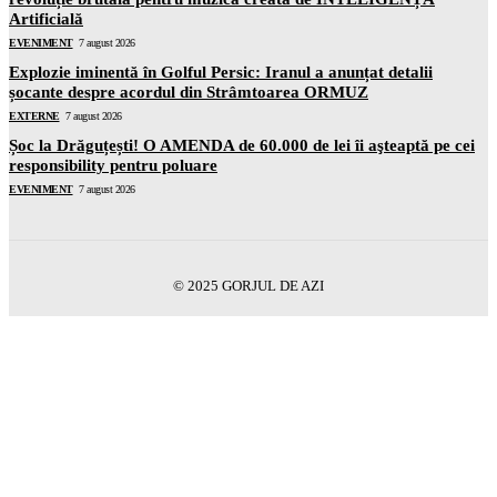
Artificială
EVENIMENT
7 august 2026
Explozie iminentă în Golful Persic: Iranul a anunțat detalii
șocante despre acordul din Strâmtoarea ORMUZ
EXTERNE
7 august 2026
Șoc la Drăguțești! O AMENDA de 60.000 de lei îi aşteaptă pe cei
responsibility pentru poluare
EVENIMENT
7 august 2026
© 2025 GORJUL DE AZI