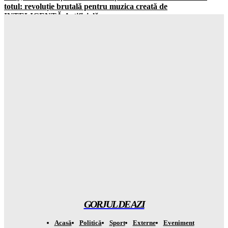
totul: revoluție brutală pentru muzica creată de
INTELIGENȚĂ Artificială
Gorjuldeazi
-
7 August 2026
Explozie iminentă în Golful Persic: Iranul a anunțat detalii
șocante despre acordul din Strâmtoarea ORMUZ
Gorjuldeazi
-
7 August 2026
Șoc la Drăguțești! O AMENDA de 60.000 de lei îi aşteaptă pe
cei responsibility pentru poluare
Gorjuldeazi
-
7 August 2026
Șoc total în tehnologie Meta primește cea mai mare AMENDĂ
din istorie din cauza siguranței copiilor
Gorjuldeazi
-
7 August 2026
GORJUL DE AZI
Acasă
Politică
Sport
Externe
Eveniment