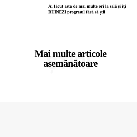
Ai făcut asta de mai multe ori la sală și îți
RUINEZI progresul fără să știi
Mai multe articole
ȘTIRI
asemănătoare