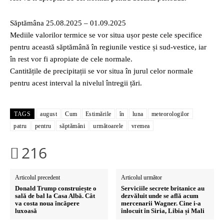
Săptămâna 25.08.2025 – 01.09.2025
Mediile valorilor termice se vor situa ușor peste cele specifice
pentru această săptămână în regiunile vestice și sud-vestice, iar
în rest vor fi apropiate de cele normale.
Cantitățile de precipitații se vor situa în jurul celor normale
pentru acest interval la nivelul întregii țări.
TAGS
august
Cum
Estimările
în
luna
meteorologilor
patru
pentru
săptămâni
următoarele
vremea
216
Articolul precedent
Articolul următor
Donald Trump construiește o
Serviciile secrete britanice au
sală de bal la Casa Albă. Cât
dezvăluit unde se află acum
va costa noua încăpere
mercenarii Wagner. Cine i-a
luxoasă
înlocuit în Siria, Libia și Mali