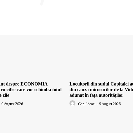
cant despre ECONOMIA
Locuitorii din sudul Capital
ru cifre care vor schimba totul
din cauza mirosurilor de la Vidr
 zile
adunat în fața autorităților
9 August 2026
Gorjuldeazi
-
9 August 2026