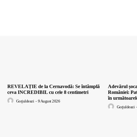
REVELAȚIE de la Cernavodă: Se întâmplă
Adevărul șo
ceva INCREDIBIL cu cele 8 centimetri
României: Pat
în următoarele
Gorjuldeazi
-
9 August 2026
Gorjuldeazi
-