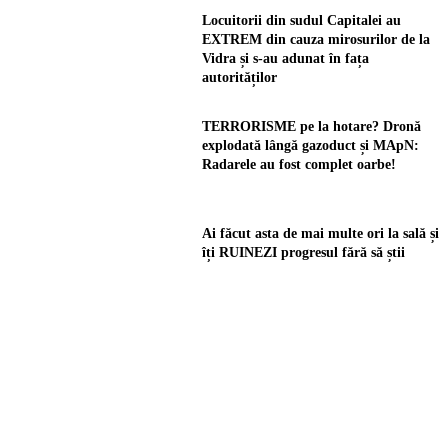
Locuitorii din sudul Capitalei au
EXTREM din cauza mirosurilor de la
Vidra și s-au adunat în fața
autorităților
TERRORISME pe la hotare? Dronă
explodată lângă gazoduct și MApN:
Radarele au fost complet oarbe!
Ai făcut asta de mai multe ori la sală și
îți RUINEZI progresul fără să știi