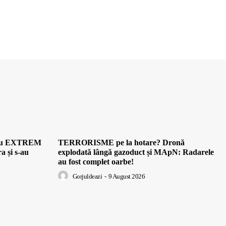
ei au EXTREM
TERRORISME pe la hotare? Dronă
a și s-au
explodată lângă gazoduct și MApN: Radarele
au fost complet oarbe!
Gorjuldeazi
-
9 August 2026