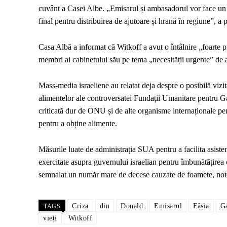
cuvânt a Casei Albe. „Emisarul și ambasadorul vor face un b
final pentru distribuirea de ajutoare și hrană în regiune”, a p
Casa Albă a informat că Witkoff a avut o întâlnire „foarte 
membri ai cabinetului său pe tema „necesității urgente” de a 
Mass-media israeliene au relatat deja despre o posibilă vizit
alimentelor ale controversatei Fundații Umanitare pentru
criticată dur de ONU și de alte organisme internaționale pen
pentru a obține alimente.
Măsurile luate de administrația SUA pentru a facilita asiste
exercitate asupra guvernului israelian pentru îmbunătățirea co
semnalat un număr mare de decese cauzate de foamete, no
Criza
din
Donald
Emisarul
Fâșia
G
TAGS
vieți
Witkoff