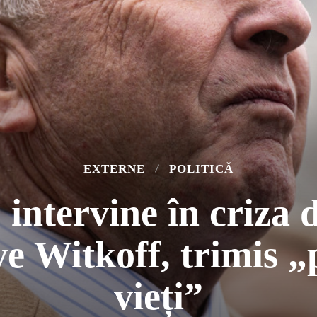
EXTERNE
POLITICĂ
ntervine în criza 
e Witkoff, trimis „
vieți”