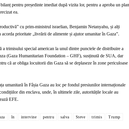
ilanț pentru președinte imediat după vizita lor, pentru a aproba un pla
recizat ea.
productivă” cu prim-ministrul israelian, Benjamin Netanyahu, și alți
acorda prioritate „livrării de alimente și ajutor umanitar în Gaza”.
ă a trimisului special american la unul dintre punctele de distribuire a
 Gaza (Gaza Humanitarian Foundation – GHF), susținută de SUA, dar
tru că ar obliga locuitorii din Gaza să se deplaseze în zone periculoase
nța umanitară în Fâșia Gaza au loc pe fondul presiunilor internaționale
ndițiilor din enclava, unde, în ultimele zile, autoritățile locale au
tează EFE.
aza
în
intervine
pentru
salva
Steve
trimis
Trump