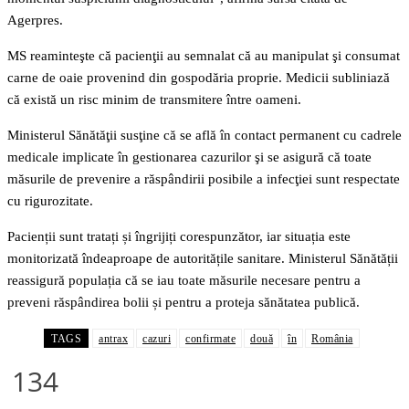
Agerpres.
MS reaminteşte că pacienţii au semnalat că au manipulat şi consumat
carne de oaie provenind din gospodăria proprie. Medicii subliniază
că există un risc minim de transmitere între oameni.
Ministerul Sănătăţii susţine că se află în contact permanent cu cadrele
medicale implicate în gestionarea cazurilor şi se asigură că toate
măsurile de prevenire a răspândirii posibile a infecţiei sunt respectate
cu rigurozitate.
Pacienții sunt tratați și îngrijiți corespunzător, iar situația este
monitorizată îndeaproape de autoritățile sanitare. Ministerul Sănătății
reassigură populația că se iau toate măsurile necesare pentru a
preveni răspândirea bolii și pentru a proteja sănătatea publică.
TAGS
antrax
cazuri
confirmate
două
în
România
134