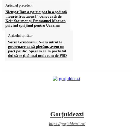
Articolul precedent
Nicușor Dan a participat la o ședință
„foarte fructuoasă” convocată de
Keir Starmer și Emmanuel Macron
privind sprijinul pentru Ucraina
Articolul următor
Sorin Grindeanu: N-am intrat la
guvernare ca să plecăm, avem un
pact politic. Sperăm ca la pachetul
doi să se ţină mai mult cont de PSD
Gorjuldeazi
https://gorjuldeazi.ro/