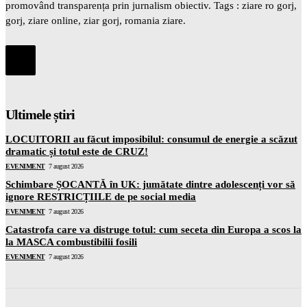
promovând transparența prin jurnalism obiectiv. Tags : ziare ro gorj,
gorj, ziare online, ziar gorj, romania ziare.
Ultimele știri
LOCUITORII au făcut imposibilul: consumul de energie a scăzut
dramatic și totul este de CRUZ!
EVENIMENT
7 august 2026
Schimbare ȘOCANTĂ în UK: jumătate dintre adolescenți vor să
ignore RESTRICȚIILE de pe social media
EVENIMENT
7 august 2026
Catastrofa care va distruge totul: cum seceta din Europa a scos la
la MASCA combustibilii fosili
EVENIMENT
7 august 2026