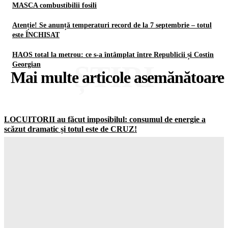
MASCA combustibilii fosili
Atenție! Se anunță temperaturi record de la 7 septembrie – totul
este ÎNCHISAT
HAOS total la metrou: ce s-a întâmplat între Republicii și Costin
ȘTIRI
Georgian
Mai multe articole asemănătoare
LOCUITORII au făcut imposibilul: consumul de energie a
scăzut dramatic și totul este de CRUZ!
Gorjuldeazi
-
7 August 2026
Schimbare ȘOCANTĂ în UK: jumătate dintre adolescenți vor
să ignore RESTRICȚIILE de pe social media
Gorjuldeazi
-
7 August 2026