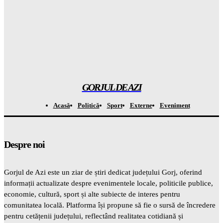
Catastrofa care va distruge totul: cum seceta din Europa a scos
la la MASCA combustibilii fosili
Gorjuldeazi
-
7 August 2026
Atenție! Se anunță temperaturi record de la 7 septembrie –
totul este ÎNCHISAT
Gorjuldeazi
-
7 August 2026
GORJUL DE AZI
Acasă
Politică
Sport
Externe
Eveniment
Despre noi
Gorjul de Azi este un ziar de știri dedicat județului Gorj, oferind
informații actualizate despre evenimentele locale, politicile publice,
economie, cultură, sport și alte subiecte de interes pentru
comunitatea locală. Platforma își propune să fie o sursă de încredere
pentru cetățenii județului, reflectând realitatea cotidiană și