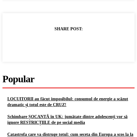
SHARE POST:
Popular
LOCUITORII au făcut imposibilul: consumul de energie a scăzut
dramatic și totul este de CRUZ!
Schimbare ȘOCANTĂ în UK: jumătate dintre adolescenți vor să
ignore RESTRICȚIILE de pe social media
Catastrofa care va distruge totul: cum seceta din Europa a scos la la