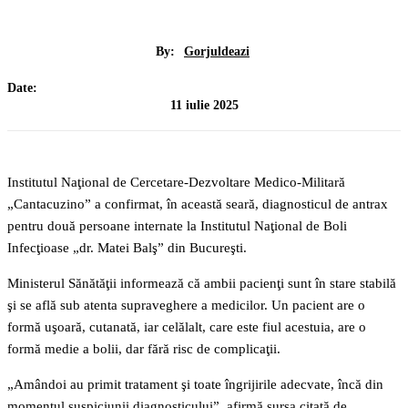
By:
Gorjuldeazi
Date:
11 iulie 2025
Institutul Naţional de Cercetare-Dezvoltare Medico-Militară
„Cantacuzino” a confirmat, în această seară, diagnosticul de antrax
pentru două persoane internate la Institutul Naţional de Boli
Infecţioase „dr. Matei Balş” din Bucureşti.
Ministerul Sănătăţii informează că ambii pacienţi sunt în stare stabilă
şi se află sub atenta supraveghere a medicilor. Un pacient are o
formă uşoară, cutanată, iar celălalt, care este fiul acestuia, are o
formă medie a bolii, dar fără risc de complicaţii.
„Amândoi au primit tratament şi toate îngrijirile adecvate, încă din
momentul suspiciunii diagnosticului”, afirmă sursa citată de