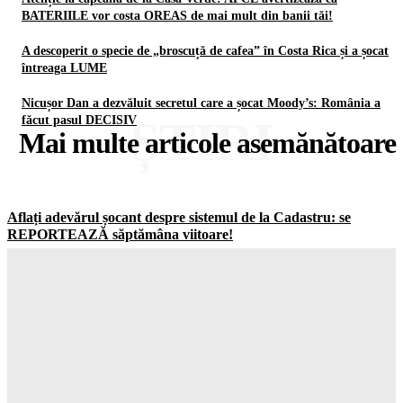
BATERIILE vor costa OREAS de mai mult din banii tăi!
A descoperit o specie de „broscuță de cafea” în Costa Rica și a șocat
întreaga LUME
Nicușor Dan a dezvăluit secretul care a șocat Moody’s: România a
ȘTIRI
făcut pasul DECISIV
Mai multe articole asemănătoare
Aflați adevărul șocant despre sistemul de la Cadastru: se
REPORTEAZĂ săptămâna viitoare!
Gorjuldeazi
-
8 August 2026
Atenționare CRITICĂ din Groenlanda: ce se mai ascunde în
spatele planului controversat al companiei lui Trump
Gorjuldeazi
-
8 August 2026