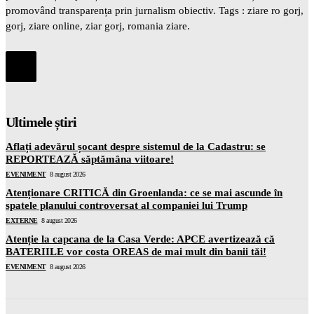
promovând transparența prin jurnalism obiectiv. Tags : ziare ro gorj,
gorj, ziare online, ziar gorj, romania ziare.
Ultimele știri
Aflați adevărul șocant despre sistemul de la Cadastru: se
REPORTEAZĂ săptămâna viitoare!
EVENIMENT
8 august 2026
Atenționare CRITICĂ din Groenlanda: ce se mai ascunde în
spatele planului controversat al companiei lui Trump
EXTERNE
8 august 2026
Atenție la capcana de la Casa Verde: APCE avertizează că
BATERIILE vor costa OREAS de mai mult din banii tăi!
EVENIMENT
8 august 2026