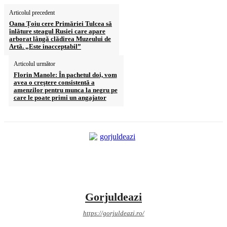
Articolul precedent
Oana Țoiu cere Primăriei Tulcea să
înlăture steagul Rusiei care apare
arborat lângă clădirea Muzeului de
Artă. „Este inacceptabil”
Articolul următor
Florin Manole: În pachetul doi, vom
avea o creştere consistentă a
amenzilor pentru munca la negru pe
care le poate primi un angajator
Gorjuldeazi
https://gorjuldeazi.ro/