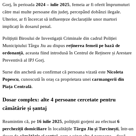
Gorj, în perioada
2024 – iulie 2025
, femeia ar fi oferit împrumuturi
către mai multe persoane din județ, percepând dobânzi ilegale.
Ulterior, ar fi încercat să influențeze declarațiile unor martori
implicați în dosarul penal.
Polițiștii Biroului de Investigații Criminale din cadrul Poliției
Municipiului Târgu Jiu au dispus
reținerea femeii pe bază de
ordonanță
, aceasta fiind introdusă în Centrul de Reținere și Arestare
Preventivă al IPJ Gorj.
Surse din anchetă au confirmat că persoana vizată este
Nicoleta
Popescu
, cunoscută în oraș ca proprietara unei
carmangerii din
Piața Centrală
.
Dosar complex: alte 4 persoane cercetate pentru
cămătărie și șantaj
Reamintim că, pe
16 iulie 2025
, polițiștii gorjeni au efectuat
6
percheziții domiciliare
în localitățile
Târgu Jiu și Turcinești
, într-un
dosar de
cămătărie și șantaj
, care a vizat alte 4 persoane – două