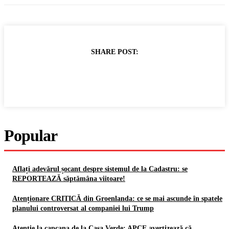
SHARE POST:
Popular
Aflați adevărul șocant despre sistemul de la Cadastru: se
REPORTEAZĂ săptămâna viitoare!
Atenționare CRITICĂ din Groenlanda: ce se mai ascunde în spatele
planului controversat al companiei lui Trump
Atenție la capcana de la Casa Verde: APCE avertizează că