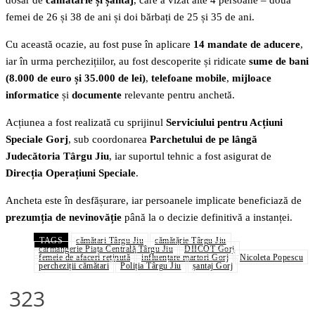
femei de 26 și 38 de ani și doi bărbați de 25 și 35 de ani.
Cu această ocazie, au fost puse în aplicare
14 mandate de aducere
,
iar în urma perchezițiilor, au fost descoperite și ridicate
sume de bani
(8.000 de euro și 35.000 de lei)
,
telefoane mobile
,
mijloace
informatice
și
documente
relevante pentru anchetă.
Acțiunea a fost realizată cu sprijinul
Serviciului pentru Acțiuni
Speciale Gorj
, sub coordonarea
Parchetului de pe lângă
Judecătoria Târgu Jiu
, iar suportul tehnic a fost asigurat de
Direcția Operațiuni Speciale
.
Ancheta este în desfășurare, iar persoanele implicate beneficiază de
prezumția de nevinovăție
până la o decizie definitivă a instanței.
TAGS
cămătari Târgu Jiu
cămătărie Târgu Jiu
carmangerie Piața Centrală Târgu Jiu
DIICOT Gorj
femeie de afaceri reținută
influențare martori Gorj
Nicoleta Popescu
percheziții cămătari
Poliția Târgu Jiu
șantaj Gorj
323