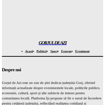
Atenție la capcana de la Casa Verde: APCE avertizează că
BATERIILE vor costa OREAS de mai mult din banii tăi!
Gorjuldeazi
-
8 August 2026
A descoperit o specie de „broscuță de cafea” în Costa Rica și a
șocat întreaga LUME
Gorjuldeazi
-
8 August 2026
GORJUL DE AZI
Acasă
Politică
Sport
Externe
Eveniment
Despre noi
Gorjul de Azi este un ziar de știri dedicat județului Gorj, oferind
informații actualizate despre evenimentele locale, politicile publice,
economie, cultură, sport și alte subiecte de interes pentru
comunitatea locală. Platforma își propune să fie o sursă de încredere
pentru cetățenii județului, reflectând realitatea cotidiană și