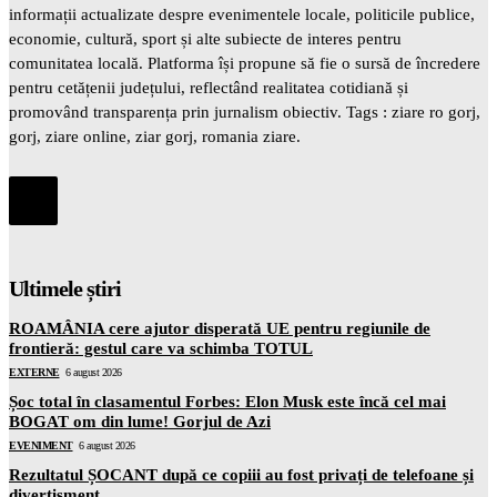
informații actualizate despre evenimentele locale, politicile publice,
economie, cultură, sport și alte subiecte de interes pentru
comunitatea locală. Platforma își propune să fie o sursă de încredere
pentru cetățenii județului, reflectând realitatea cotidiană și
promovând transparența prin jurnalism obiectiv. Tags : ziare ro gorj,
gorj, ziare online, ziar gorj, romania ziare.
Ultimele știri
ROAMÂNIA cere ajutor disperată UE pentru regiunile de
frontieră: gestul care va schimba TOTUL
EXTERNE
6 august 2026
Șoc total în clasamentul Forbes: Elon Musk este încă cel mai
BOGAT om din lume! Gorjul de Azi
EVENIMENT
6 august 2026
Rezultatul ȘOCANT după ce copiii au fost privați de telefoane și
divertisment