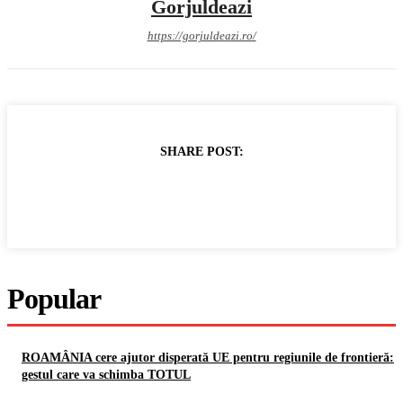
Gorjuldeazi
https://gorjuldeazi.ro/
SHARE POST:
Popular
ROAMÂNIA cere ajutor disperată UE pentru regiunile de frontieră:
gestul care va schimba TOTUL