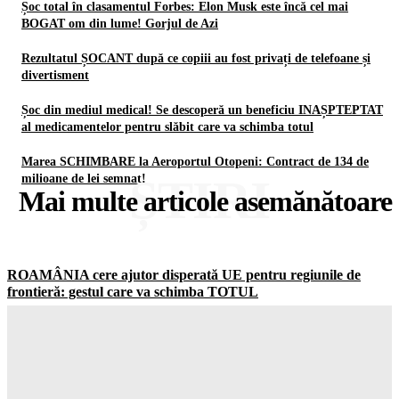
Șoc total în clasamentul Forbes: Elon Musk este încă cel mai
BOGAT om din lume! Gorjul de Azi
Rezultatul ȘOCANT după ce copiii au fost privați de telefoane și
divertisment
Șoc din mediul medical! Se descoperă un beneficiu INAȘPTEPTAT
al medicamentelor pentru slăbit care va schimba totul
Marea SCHIMBARE la Aeroportul Otopeni: Contract de 134 de
ȘTIRI
milioane de lei semnat!
Mai multe articole asemănătoare
ROAMÂNIA cere ajutor disperată UE pentru regiunile de
frontieră: gestul care va schimba TOTUL
Gorjuldeazi
-
6 August 2026
Șoc total în clasamentul Forbes: Elon Musk este încă cel mai
BOGAT om din lume! Gorjul de Azi