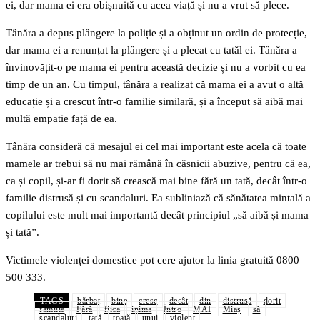
ei, dar mama ei era obișnuită cu acea viață și nu a vrut să plece.
Tânăra a depus plângere la poliție și a obținut un ordin de protecție,
dar mama ei a renunțat la plângere și a plecat cu tatăl ei. Tânăra a
învinovățit-o pe mama ei pentru această decizie și nu a vorbit cu ea
timp de un an. Cu timpul, tânăra a realizat că mama ei a avut o altă
educație și a crescut într-o familie similară, și a început să aibă mai
multă empatie față de ea.
Tânăra consideră că mesajul ei cel mai important este acela că toate
mamele ar trebui să nu mai rămână în căsnicii abuzive, pentru că ea,
ca și copil, și-ar fi dorit să crească mai bine fără un tată, decât într-o
familie distrusă și cu scandaluri. Ea subliniază că sănătatea mintală a
copilului este mult mai importantă decât principiul „să aibă și mama
și tată”.
Victimele violenței domestice pot cere ajutor la linia gratuită 0800
500 333.
TAGS
bărbat
bine
cresc
decât
din
distrusă
dorit
familie
Fără
fiica
inima
Întro
MAI
Miaș
să
scandaluri
tată
toată
unui
violent