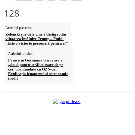
128
Articolul precedent
Zelenski știe deja cine a câștigat din
viitoarea întâlnire Trump – Putin:
„Este o victorie personală pentru el”
Articolul următor
Panică în Germania din cauza a
„două puncte strălucitoare de pe
cer”, confundate cu OZN-uri.
Explicația fenomenului astronomic
inedit