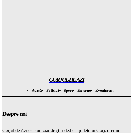
Gorjuldeazi
-
6 August 2026
Rezultatul ȘOCANT după ce copiii au fost privați de telefoane
și divertisment
Gorjuldeazi
-
6 August 2026
Șoc din mediul medical! Se descoperă un beneficiu
INAȘPTEPTAT al medicamentelor pentru slăbit care va
schimba totul
Gorjuldeazi
-
6 August 2026
GORJUL DE AZI
Acasă
Politică
Sport
Externe
Eveniment
Despre noi
Gorjul de Azi este un ziar de știri dedicat județului Gorj, oferind