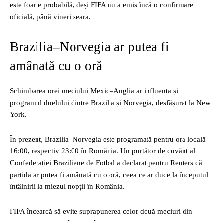
este foarte probabilă, deși FIFA nu a emis încă o confirmare
oficială, până vineri seara.
Brazilia–Norvegia ar putea fi
amânată cu o oră
Schimbarea orei meciului Mexic–Anglia ar influența și
programul duelului dintre Brazilia și Norvegia, desfășurat la New
York.
În prezent, Brazilia–Norvegia este programată pentru ora locală
16:00, respectiv 23:00 în România. Un purtător de cuvânt al
Confederației Braziliene de Fotbal a declarat pentru Reuters că
partida ar putea fi amânată cu o oră, ceea ce ar duce la începutul
întâlnirii la miezul nopții în România.
FIFA încearcă să evite suprapunerea celor două meciuri din