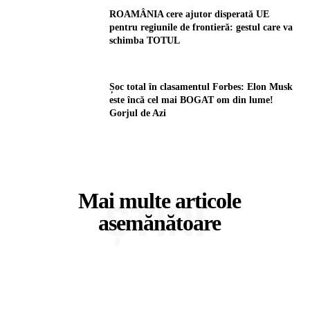
ROAMÂNIA cere ajutor disperată UE
pentru regiunile de frontieră: gestul care va
schimba TOTUL
Șoc total în clasamentul Forbes: Elon Musk
este încă cel mai BOGAT om din lume!
Gorjul de Azi
Mai multe articole
ȘTIRI
asemănătoare