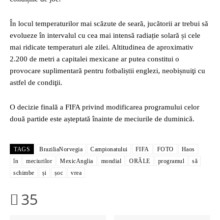
În locul temperaturilor mai scăzute de seară, jucătorii ar trebui să
evolueze în intervalul cu cea mai intensă radiație solară și cele
mai ridicate temperaturi ale zilei. Altitudinea de aproximativ
2.200 de metri a capitalei mexicane ar putea constitui o
provocare suplimentară pentru fotbaliștii englezi, neobișnuiţi cu
astfel de condiţii.
O decizie finală a FIFA privind modificarea programului celor
două partide este așteptată înainte de meciurile de duminică.
TAGS
BraziliaNorvegia
Campionatului
FIFA
FOTO
Haos
în
meciurilor
MexicAnglia
mondial
ORĂLE
programul
să
schimbe
și
șoc
vrea
35