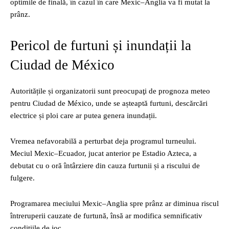
optimile de finală, în cazul în care Mexic–Anglia va fi mutat la
prânz.
Pericol de furtuni și inundații la
Ciudad de México
Autoritățile și organizatorii sunt preocupaţi de prognoza meteo
pentru Ciudad de México, unde se așteaptă furtuni, descărcări
electrice și ploi care ar putea genera inundații.
Vremea nefavorabilă a perturbat deja programul turneului.
Meciul Mexic–Ecuador, jucat anterior pe Estadio Azteca, a
debutat cu o oră întârziere din cauza furtunii și a riscului de
fulgere.
Programarea meciului Mexic–Anglia spre prânz ar diminua riscul
întreruperii cauzate de furtună, însă ar modifica semnificativ
condițiile de joc.