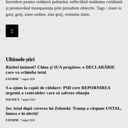
încredere pentru cetățenii județului, reflectând realitatea cotidiană
și promovând transparența prin jurnalism obiectiv. Tags : ziare ro
gorj, gorj, ziare online, ziar gorj, romania ziare.
Ultimele știri
Război iminent? China și SUA pregătesc o DECLARĂRIE
care va schimba totul
EXTERNE
7 august 2026
S-a ajuns la capăt de răbdare: PSD cere REPORNIREA
urgentă a centralelor care să salveze situația
POLITICĂ
7 august 2026
Șoc total după cererea lui Zelenski: Trump a răspuns UNTAL,
lumea e în alertă!
EXTERNE
7 august 2026