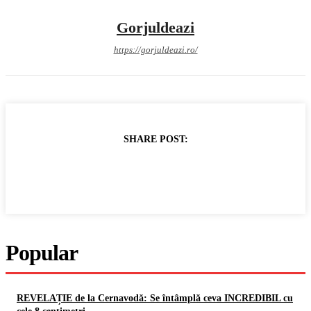
Gorjuldeazi
https://gorjuldeazi.ro/
SHARE POST:
Popular
REVELAȚIE de la Cernavodă: Se întâmplă ceva INCREDIBIL cu