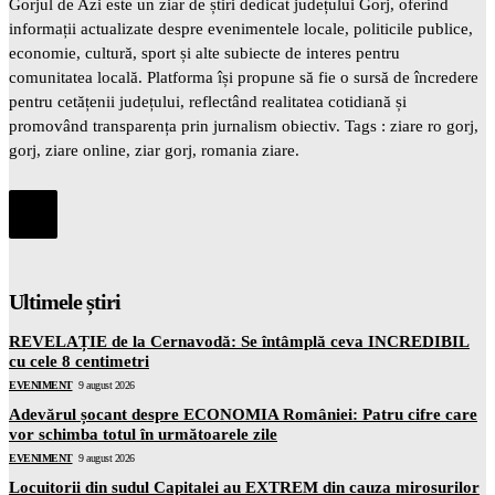
Gorjul de Azi este un ziar de știri dedicat județului Gorj, oferind
informații actualizate despre evenimentele locale, politicile publice,
economie, cultură, sport și alte subiecte de interes pentru
comunitatea locală. Platforma își propune să fie o sursă de încredere
pentru cetățenii județului, reflectând realitatea cotidiană și
promovând transparența prin jurnalism obiectiv. Tags : ziare ro gorj,
gorj, ziare online, ziar gorj, romania ziare.
Ultimele știri
REVELAȚIE de la Cernavodă: Se întâmplă ceva INCREDIBIL
cu cele 8 centimetri
EVENIMENT
9 august 2026
Adevărul șocant despre ECONOMIA României: Patru cifre care
vor schimba totul în următoarele zile
EVENIMENT
9 august 2026
Locuitorii din sudul Capitalei au EXTREM din cauza mirosurilor