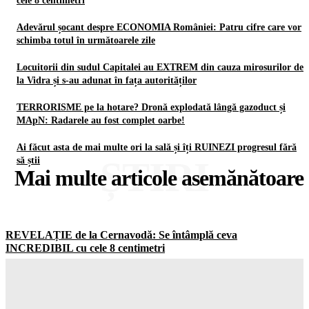
cele 8 centimetri
Adevărul șocant despre ECONOMIA României: Patru cifre care vor
schimba totul în următoarele zile
Locuitorii din sudul Capitalei au EXTREM din cauza mirosurilor de
la Vidra și s-au adunat în fața autorităților
TERRORISME pe la hotare? Dronă explodată lângă gazoduct și
MApN: Radarele au fost complet oarbe!
Ai făcut asta de mai multe ori la sală și îți RUINEZI progresul fără
ȘTIRI
să știi
Mai multe articole asemănătoare
REVELAȚIE de la Cernavodă: Se întâmplă ceva
INCREDIBIL cu cele 8 centimetri
Gorjuldeazi
-
9 August 2026