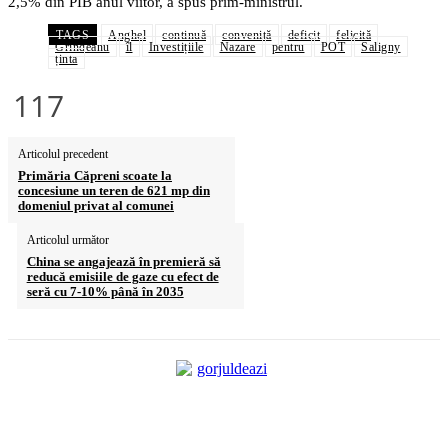
2,5% din PIB anul viitor, a spus prim-ministrul.
TAGS
Anghel
continuă
convenită
deficit
felicită
Grindeanu
îl
Investițiile
Nazare
pentru
POT
Saligny
ținta
117
Articolul precedent
Primăria Căpreni scoate la
concesiune un teren de 621 mp din
domeniul privat al comunei
Articolul următor
China se angajează în premieră să
reducă emisiile de gaze cu efect de
seră cu 7-10% până în 2035