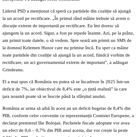
Liderul PSD a menționat că speră ca partidele din coaliție să ajungă
la un acord pe rectificare. „În primul rând mâine trebuie să avem o
discuție extrem de importantă pe rectificare. Eu îmi doresc să
ajungem la un acord. Sigur, a fost pe repede înainte. Azi, pe la prânz,
am primit toate datele, o să vedem. Spre seară am primit un SMS de
la domnul Kelemen Hunor care nu primise încă. Eu sper ca mâine
toate partidele din coaliție să ajungă la un acord, fiindcă vorbim de
rectificare, un act guvernamental extrem de important”, a adăugat
Grindeanu.
El a mai spus că România nu putea să se încadreze în 2025 într-un
deficit de 7%, iar obiectivul de 8,4% este „o țintă realistă” la care
țara noastră poate să se înscrie până la sfârșitul anului.
România ar urma să aibă în acest an un deficit bugetar de 8,4% din
PIB, conform celor convenite cu reprezentanții Comisiei Europene, a
declarat premierul Ilie Bolojan. Pachetele fiscale adoptate vor avea
un efect de 0,6 – 0,7% din PIB anul acesta, dar vor crește la peste