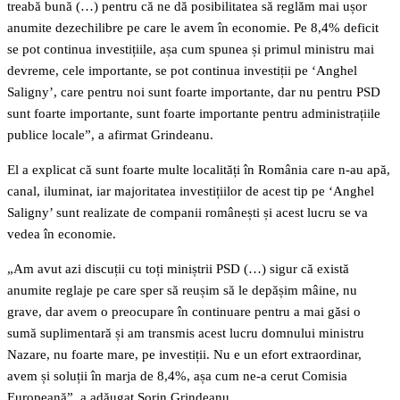
treabă bună (…) pentru că ne dă posibilitatea să reglăm mai ușor
anumite dezechilibre pe care le avem în economie. Pe 8,4% deficit
se pot continua investițiile, așa cum spunea și primul ministru mai
devreme, cele importante, se pot continua investiții pe ‘Anghel
Saligny’, care pentru noi sunt foarte importante, dar nu pentru PSD
sunt foarte importante, sunt foarte importante pentru administrațiile
publice locale”, a afirmat Grindeanu.
El a explicat că sunt foarte multe localități în România care n-au apă,
canal, iluminat, iar majoritatea investițiilor de acest tip pe ‘Anghel
Saligny’ sunt realizate de companii românești și acest lucru se va
vedea în economie.
„Am avut azi discuții cu toți miniștrii PSD (…) sigur că există
anumite reglaje pe care sper să reușim să le depășim mâine, nu
grave, dar avem o preocupare în continuare pentru a mai găsi o
sumă suplimentară și am transmis acest lucru domnului ministru
Nazare, nu foarte mare, pe investiții. Nu e un efort extraordinar,
avem și soluții în marja de 8,4%, așa cum ne-a cerut Comisia
Europeană”, a adăugat Sorin Grindeanu.