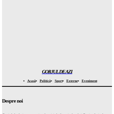
Adevărul șocant despre ECONOMIA României: Patru cifre
care vor schimba totul în următoarele zile
Gorjuldeazi
-
9 August 2026
Locuitorii din sudul Capitalei au EXTREM din cauza
mirosurilor de la Vidra și s-au adunat în fața autorităților
Gorjuldeazi
-
9 August 2026
TERRORISME pe la hotare? Dronă explodată lângă gazoduct
și MApN: Radarele au fost complet oarbe!
Gorjuldeazi
-
9 August 2026
GORJUL DE AZI
Acasă
Politică
Sport
Externe
Eveniment
Despre noi