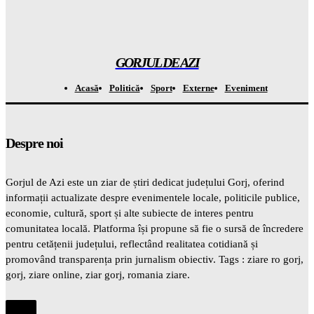
A descoperit o specie de „broscuță de cafea” în Costa Rica și a
șocat întreaga LUME
Gorjuldeazi
-
8 August 2026
GORJUL DE AZI
Acasă
Politică
Sport
Externe
Eveniment
Despre noi
Gorjul de Azi este un ziar de știri dedicat județului Gorj, oferind
informații actualizate despre evenimentele locale, politicile publice,
economie, cultură, sport și alte subiecte de interes pentru
comunitatea locală. Platforma își propune să fie o sursă de încredere
pentru cetățenii județului, reflectând realitatea cotidiană și
promovând transparența prin jurnalism obiectiv. Tags : ziare ro gorj,
gorj, ziare online, ziar gorj, romania ziare.