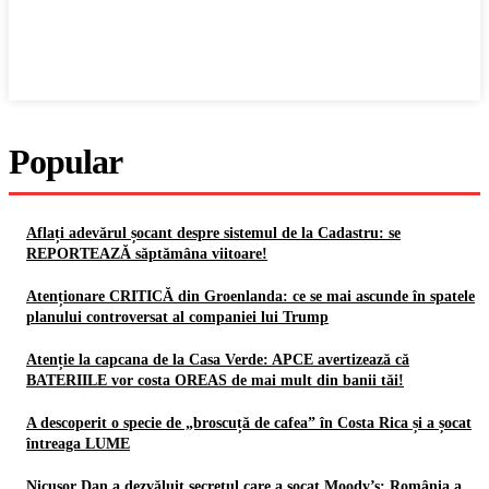
Popular
Aflați adevărul șocant despre sistemul de la Cadastru: se
REPORTEAZĂ săptămâna viitoare!
Atenționare CRITICĂ din Groenlanda: ce se mai ascunde în spatele
planului controversat al companiei lui Trump
Atenție la capcana de la Casa Verde: APCE avertizează că
BATERIILE vor costa OREAS de mai mult din banii tăi!
A descoperit o specie de „broscuță de cafea” în Costa Rica și a șocat
întreaga LUME
Nicușor Dan a dezvăluit secretul care a șocat Moody’s: România a