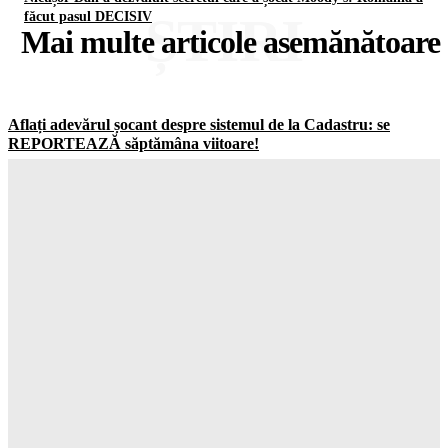
ȘTIRI
făcut pasul DECISIV
Mai multe articole asemănătoare
Aflați adevărul șocant despre sistemul de la Cadastru: se
REPORTEAZĂ săptămâna viitoare!
Gorjuldeazi
-
8 August 2026
Atenționare CRITICĂ din Groenlanda: ce se mai ascunde în
spatele planului controversat al companiei lui Trump
Gorjuldeazi
-
8 August 2026
Atenție la capcana de la Casa Verde: APCE avertizează că
BATERIILE vor costa OREAS de mai mult din banii tăi!
Gorjuldeazi
-
8 August 2026