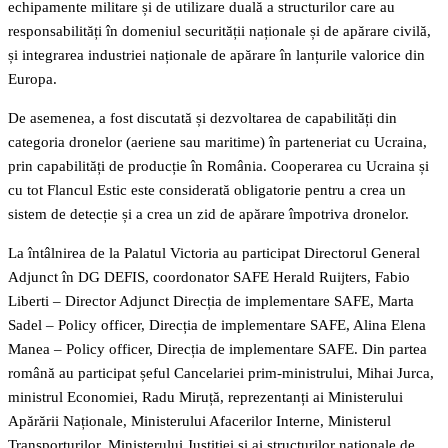
echipamente militare și de utilizare duală a structurilor care au
responsabilități în domeniul securității naționale și de apărare civilă,
și integrarea industriei naționale de apărare în lanțurile valorice din
Europa.
De asemenea, a fost discutată și dezvoltarea de capabilități din
categoria dronelor (aeriene sau maritime) în parteneriat cu Ucraina,
prin capabilități de producție în România. Cooperarea cu Ucraina și
cu tot Flancul Estic este considerată obligatorie pentru a crea un
sistem de detecție și a crea un zid de apărare împotriva dronelor.
La întâlnirea de la Palatul Victoria au participat Directorul General
Adjunct în DG DEFIS, coordonator SAFE Herald Ruijters, Fabio
Liberti – Director Adjunct Direcția de implementare SAFE, Marta
Sadel – Policy officer, Direcția de implementare SAFE, Alina Elena
Manea – Policy officer, Direcția de implementare SAFE. Din partea
română au participat șeful Cancelariei prim-ministrului, Mihai Jurca,
ministrul Economiei, Radu Miruță, reprezentanți ai Ministerului
Apărării Naționale, Ministerului Afacerilor Interne, Ministerul
Transporturilor, Ministerului Justiției și ai structurilor naționale de