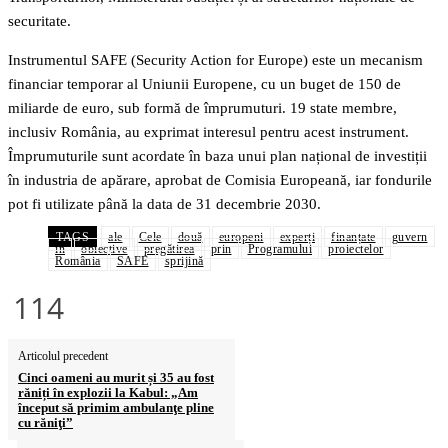
securitate.
Instrumentul SAFE (Security Action for Europe) este un mecanism
financiar temporar al Uniunii Europene, cu un buget de 150 de
miliarde de euro, sub formă de împrumuturi. 19 state membre,
inclusiv România, au exprimat interesul pentru acest instrument.
Împrumuturile sunt acordate în baza unui plan național de investiții
în industria de apărare, aprobat de Comisia Europeană, iar fondurile
pot fi utilizate până la data de 31 decembrie 2030.
TAGS
ale
Cele
două
europeni
experți
finanțate
guvern
în
obiective
pregătirea
prin
Programului
proiectelor
România
SAFE
sprijină
114
Articolul precedent
Cinci oameni au murit și 35 au fost
răniți în explozii la Kabul: „Am
început să primim ambulanţe pline
cu răniţi”