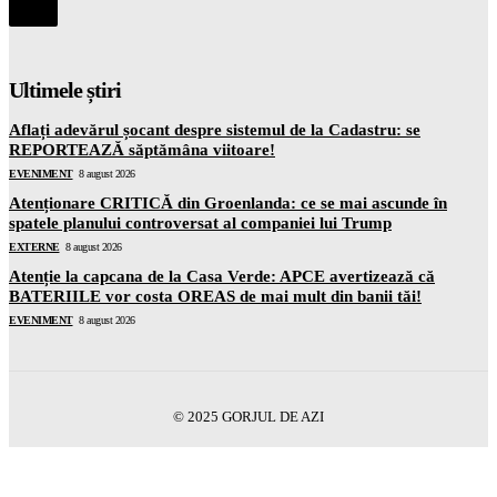
Ultimele știri
Aflați adevărul șocant despre sistemul de la Cadastru: se
REPORTEAZĂ săptămâna viitoare!
EVENIMENT
8 august 2026
Atenționare CRITICĂ din Groenlanda: ce se mai ascunde în
spatele planului controversat al companiei lui Trump
EXTERNE
8 august 2026
Atenție la capcana de la Casa Verde: APCE avertizează că
BATERIILE vor costa OREAS de mai mult din banii tăi!
EVENIMENT
8 august 2026
© 2025 GORJUL DE AZI