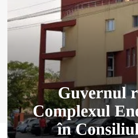
Guvernul re
Complexul Ener
în Consiliu