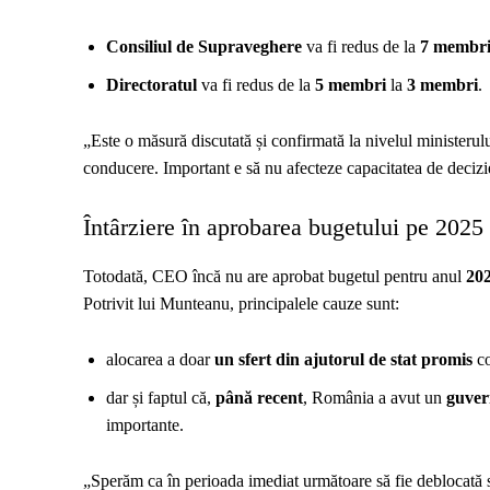
Consiliul de Supraveghere
va fi redus de la
7 membr
Directoratul
va fi redus de la
5 membri
la
3 membri
.
„Este o măsură discutată și confirmată la nivelul ministerului
conducere. Important e să nu afecteze capacitatea de decizi
Întârziere în aprobarea bugetului pe 2025
Totodată, CEO încă nu are aprobat bugetul pentru anul
20
Potrivit lui Munteanu, principalele cauze sunt:
alocarea a doar
un sfert din ajutorul de stat promis
co
dar și faptul că,
până recent
, România a avut un
guver
importante.
„Sperăm ca în perioada imediat următoare să fie deblocată situ