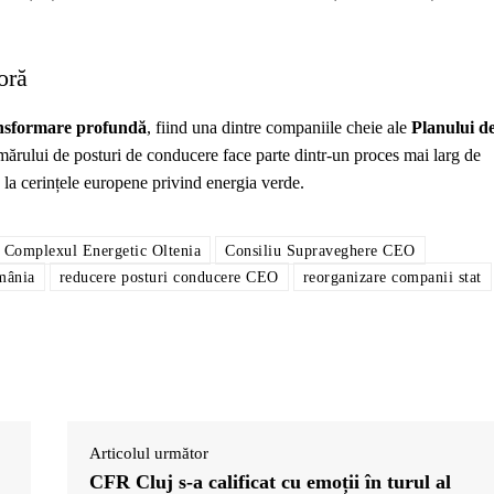
oră
nsformare profundă
, fiind una dintre companiile cheie ale
Planului d
ărului de posturi de conducere face parte dintr-un proces mai larg de
 la cerințele europene privind energia verde.
Complexul Energetic Oltenia
Consiliu Supraveghere CEO
mânia
reducere posturi conducere CEO
reorganizare companii stat
Articolul următor
CFR Cluj s-a calificat cu emoții în turul al