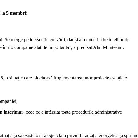
i
la
5 membri
;
. Se merge pe ideea eficientizării, dar și a reducerii cheltuielilor de
e într-o companie atât de importantă”, a precizat Alin Munteanu.
25
, o situație care blochează implementarea unor proiecte esențiale.
mpaniei,
n interimar
, ceea ce a întârziat toate procedurile administrative
ația și să existe o strategie clară privind tranziția energetică și sprijin