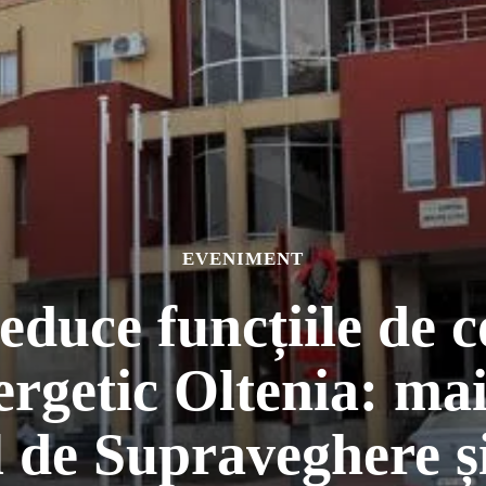
EVENIMENT
duce funcțiile de 
getic Oltenia: mai
l de Supraveghere ș