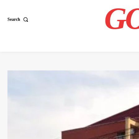
GO
Search