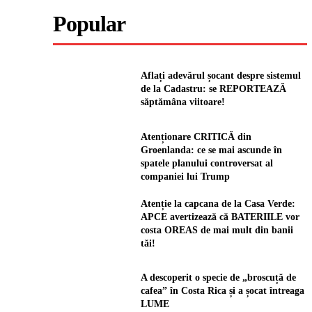
Popular
Aflați adevărul șocant despre sistemul
de la Cadastru: se REPORTEAZĂ
săptămâna viitoare!
Atenționare CRITICĂ din
Groenlanda: ce se mai ascunde în
spatele planului controversat al
companiei lui Trump
Atenție la capcana de la Casa Verde:
APCE avertizează că BATERIILE vor
costa OREAS de mai mult din banii
tăi!
A descoperit o specie de „broscuță de
cafea” în Costa Rica și a șocat întreaga
LUME