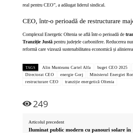
real pentru CEO”, a adăugat liderul sindical.
CEO, într-o perioadă de restructurare maj
Complexul Energetic Oltenia se află într-o perioadă de
tra
Tranziție Justă
pentru județele carbonifere. Reducerea num
reformă care vizează sustenabilitatea economică și alinierea
Alin Munteanu Cartel Alfa
buget CEO 2025
TAGS
Directorat CEO
energie Gorj
Ministerul Energiei Ro
restructurare CEO
tranziție energetică Oltenia
249
Articolul precedent
Iluminat public modern cu panouri solare în