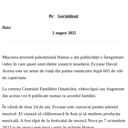
By:
Gorjuldeazi
Date:
2 august 2025
Mișcarea teroristă palestiniană Hamas a dat publicității o înregistrare
video în care apare unul dintre ostaticii israelieni, Evyatar David.
Acesta este un semn de viață din partea ostaticului după 665 de zile
de captivitate.
La cererea Centrului Familiilor Ostaticilor, videoclipul sau fragmente
din acesta vor fi publicate numai cu acordul familiei.
În vârstă de doar 24 de ani, Evyatar este cunoscut pentru talentul
muzical. El visează să călătorească în Asia și să studieze producția
muzicală. A fost răpit de la festivalul de muzică Nova pe 7 octombrie
2023 și de atunci este ținut captiv în mâinile Hamas.