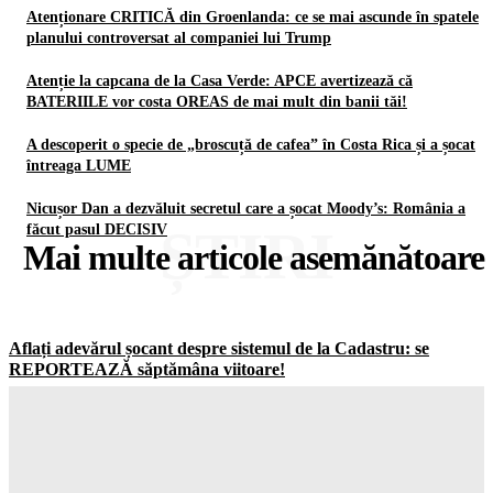
Atenționare CRITICĂ din Groenlanda: ce se mai ascunde în spatele
planului controversat al companiei lui Trump
Atenție la capcana de la Casa Verde: APCE avertizează că
BATERIILE vor costa OREAS de mai mult din banii tăi!
A descoperit o specie de „broscuță de cafea” în Costa Rica și a șocat
întreaga LUME
Nicușor Dan a dezvăluit secretul care a șocat Moody’s: România a
ȘTIRI
făcut pasul DECISIV
Mai multe articole asemănătoare
Aflați adevărul șocant despre sistemul de la Cadastru: se
REPORTEAZĂ săptămâna viitoare!
Gorjuldeazi
-
8 August 2026
Atenționare CRITICĂ din Groenlanda: ce se mai ascunde în
spatele planului controversat al companiei lui Trump