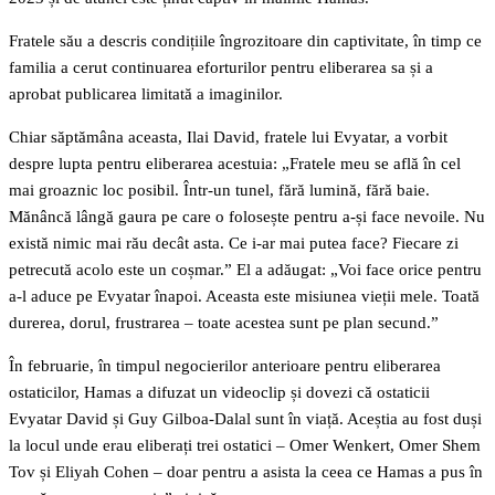
Fratele său a descris condițiile îngrozitoare din captivitate, în timp ce
familia a cerut continuarea eforturilor pentru eliberarea sa și a
aprobat publicarea limitată a imaginilor.
Chiar săptămâna aceasta, Ilai David, fratele lui Evyatar, a vorbit
despre lupta pentru eliberarea acestuia: „Fratele meu se află în cel
mai groaznic loc posibil. Într-un tunel, fără lumină, fără baie.
Mănâncă lângă gaura pe care o folosește pentru a-și face nevoile. Nu
există nimic mai rău decât asta. Ce i-ar mai putea face? Fiecare zi
petrecută acolo este un coșmar.” El a adăugat: „Voi face orice pentru
a-l aduce pe Evyatar înapoi. Aceasta este misiunea vieții mele. Toată
durerea, dorul, frustrarea – toate acestea sunt pe plan secund.”
În februarie, în timpul negocierilor anterioare pentru eliberarea
ostaticilor, Hamas a difuzat un videoclip și dovezi că ostaticii
Evyatar David și Guy Gilboa-Dalal sunt în viață. Aceștia au fost duși
la locul unde erau eliberați trei ostatici – Omer Wenkert, Omer Shem
Tov și Eliyah Cohen – doar pentru a asista la ceea ce Hamas a pus în