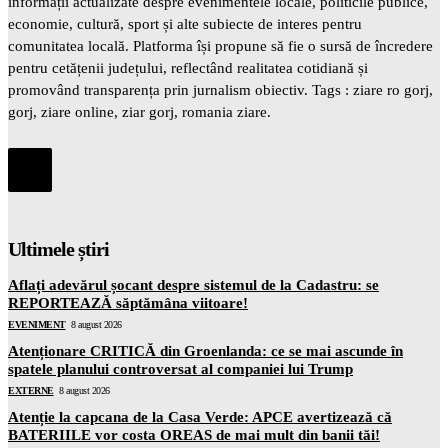
informații actualizate despre evenimentele locale, politicile publice,
economie, cultură, sport și alte subiecte de interes pentru
comunitatea locală. Platforma își propune să fie o sursă de încredere
pentru cetățenii județului, reflectând realitatea cotidiană și
promovând transparența prin jurnalism obiectiv. Tags : ziare ro gorj,
gorj, ziare online, ziar gorj, romania ziare.
Ultimele știri
Aflați adevărul șocant despre sistemul de la Cadastru: se
REPORTEAZĂ săptămâna viitoare!
EVENIMENT
8 august 2026
Atenționare CRITICĂ din Groenlanda: ce se mai ascunde în
spatele planului controversat al companiei lui Trump
EXTERNE
8 august 2026
Atenție la capcana de la Casa Verde: APCE avertizează că
BATERIILE vor costa OREAS de mai mult din banii tăi!