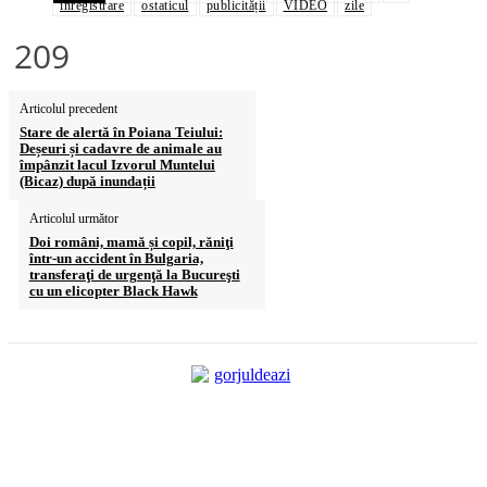
înregistrare
ostaticul
publicității
VIDEO
zile
209
Articolul precedent
Stare de alertă în Poiana Teiului:
Deșeuri și cadavre de animale au
împânzit lacul Izvorul Muntelui
(Bicaz) după inundații
Articolul următor
Doi români, mamă și copil, răniţi
într-un accident în Bulgaria,
transferaţi de urgenţă la Bucureşti
cu un elicopter Black Hawk