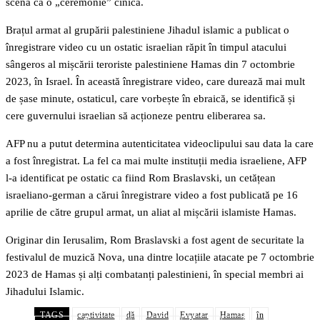
scenă ca o „ceremonie” cinică.
Brațul armat al grupării palestiniene Jihadul islamic a publicat o
înregistrare video cu un ostatic israelian răpit în timpul atacului
sângeros al mișcării teroriste palestiniene Hamas din 7 octombrie
2023, în Israel. În această înregistrare video, care durează mai mult
de șase minute, ostaticul, care vorbește în ebraică, se identifică și
cere guvernului israelian să acționeze pentru eliberarea sa.
AFP nu a putut determina autenticitatea videoclipului sau data la care
a fost înregistrat. La fel ca mai multe instituții media israeliene, AFP
l-a identificat pe ostatic ca fiind Rom Braslavski, un cetățean
israeliano-german a cărui înregistrare video a fost publicată pe 16
aprilie de către grupul armat, un aliat al mișcării islamiste Hamas.
Originar din Ierusalim, Rom Braslavski a fost agent de securitate la
festivalul de muzică Nova, una dintre locațiile atacate pe 7 octombrie
2023 de Hamas și alți combatanți palestinieni, în special membri ai
Jihadului Islamic.
TAGS
captivitate
dă
David
Evyatar
Hamas
în