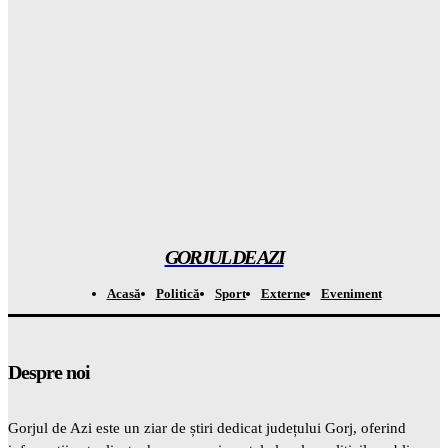
Gorjuldeazi
-
8 August 2026
Atenție la capcana de la Casa Verde: APCE avertizează că
BATERIILE vor costa OREAS de mai mult din banii tăi!
Gorjuldeazi
-
8 August 2026
A descoperit o specie de „broscuță de cafea” în Costa Rica și a
șocat întreaga LUME
Gorjuldeazi
-
8 August 2026
GORJUL DE AZI
Acasă
Politică
Sport
Externe
Eveniment
Despre noi
Gorjul de Azi este un ziar de știri dedicat județului Gorj, oferind