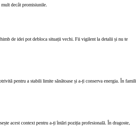
 mult decât promisiunile.
imb de idei pot debloca situații vechi. Fii vigilent la detalii și nu te
rivită pentru a stabili limite sănătoase și a-ți conserva energia. În famil
osește acest context pentru a-ți întări poziția profesională. În dragoste,