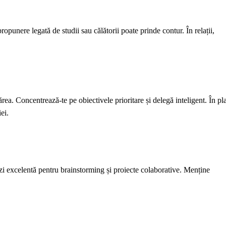
ropunere legată de studii sau călătorii poate prinde contur. În relații,
ărea. Concentrează-te pe obiectivele prioritare și delegă inteligent. În pl
ei.
 zi excelentă pentru brainstorming și proiecte colaborative. Menține