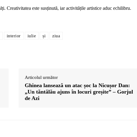
ți. Creativitatea este susținută, iar activitățile artistice aduc echilibru.
interior
iulie
și
ziua
Articolul următor
Ghinea lansează un atac șoc la Nicușor Dan:
„Un tăntălău ajuns în locuri greșite” – Gorjul
de Azi