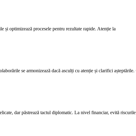
e și optimizează procesele pentru rezultate rapide. Atenție la
laborările se armonizează dacă asculți cu atenție și clarifici așteptările.
icate, dar păstrează tactul diplomatic. La nivel financiar, evită riscurile