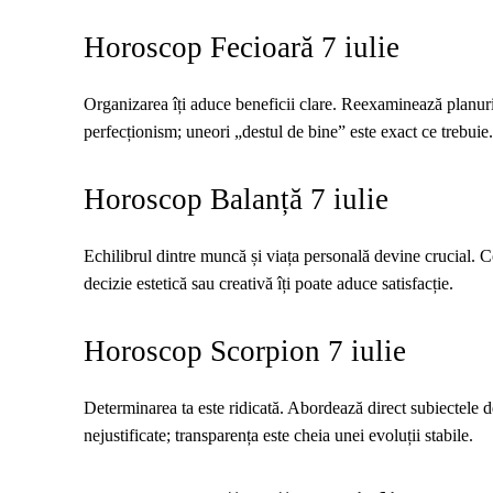
Horoscop Fecioară 7 iulie
Organizarea îți aduce beneficii clare. Reexaminează planuril
perfecționism; uneori „destul de bine” este exact ce trebuie.
Horoscop Balanță 7 iulie
Echilibrul dintre muncă și viața personală devine crucial. Co
decizie estetică sau creativă îți poate aduce satisfacție.
Horoscop Scorpion 7 iulie
Determinarea ta este ridicată. Abordează direct subiectele del
nejustificate; transparența este cheia unei evoluții stabile.