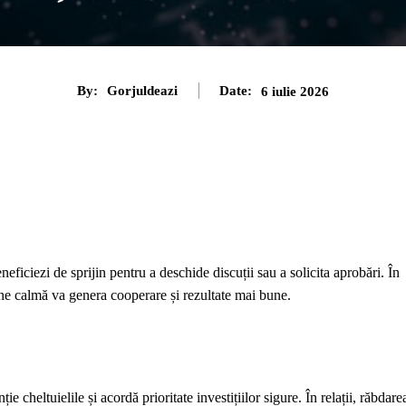
By:
Gorjuldeazi
Date:
6 iulie 2026
neficiezi de sprijin pentru a deschide discuții sau a solicita aprobări. În
udine calmă va genera cooperare și rezultate mai bune.
e cheltuielile și acordă prioritate investițiilor sigure. În relații, răbdare