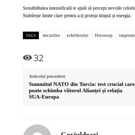
Sensibilitatea intensificată te ajută să percepi nevoile celorlal
Stabilește limite clare pentru a-ți proteja timpul și energia.
deciziilor
echilibrului
Horoscop
inspirate
TAGS
32
Articolul precedent
Summitul NATO din Turcia: test crucial care
poate schimba viitorul Alianței și relația
SUA‑Europa
Gorjuldeazi