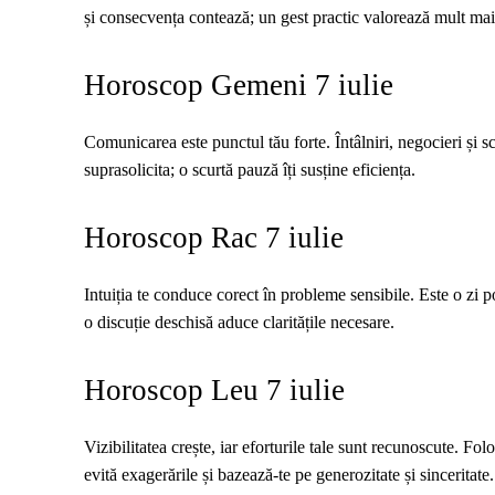
și consecvența contează; un gest practic valorează mult mai
Horoscop Gemeni 7 iulie
Comunicarea este punctul tău forte. Întâlniri, negocieri și sch
suprasolicita; o scurtă pauză îți susține eficiența.
Horoscop Rac 7 iulie
Intuiția te conduce corect în probleme sensibile. Este o zi pot
o discuție deschisă aduce claritățile necesare.
Horoscop Leu 7 iulie
Vizibilitatea crește, iar eforturile tale sunt recunoscute. Fol
evită exagerările și bazează-te pe generozitate și sinceritate.