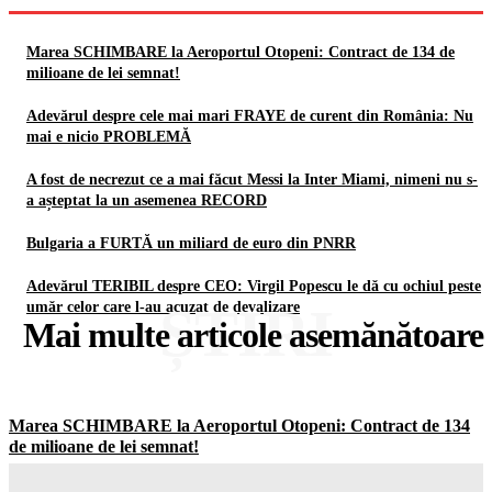
Marea SCHIMBARE la Aeroportul Otopeni: Contract de 134 de
milioane de lei semnat!
Adevărul despre cele mai mari FRAYE de curent din România: Nu
mai e nicio PROBLEMĂ
A fost de necrezut ce a mai făcut Messi la Inter Miami, nimeni nu s-
a așteptat la un asemenea RECORD
Bulgaria a FURTĂ un miliard de euro din PNRR
Adevărul TERIBIL despre CEO: Virgil Popescu le dă cu ochiul peste
ȘTIRI
umăr celor care l-au acuzat de devalizare
Mai multe articole asemănătoare
Marea SCHIMBARE la Aeroportul Otopeni: Contract de 134
de milioane de lei semnat!
Gorjuldeazi
-
6 August 2026