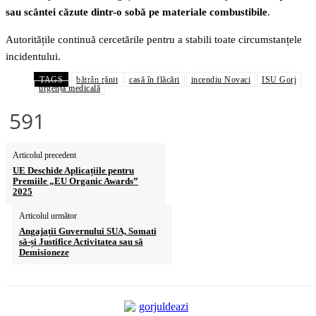
sau scântei căzute dintr-o sobă pe materiale combustibile
.
Autoritățile continuă cercetările pentru a stabili toate circumstanțele
incidentului.
TAGS
bătrân rănit
casă în flăcări
incendiu Novaci
ISU Gorj
urgență medicală
591
Articolul precedent
UE Deschide Aplicațiile pentru
Premiile „EU Organic Awards”
2025
Articolul următor
Angajații Guvernului SUA, Somati
să-și Justifice Activitatea sau să
Demisioneze