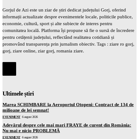
Gorjul de Azi este un ziar de știri dedicat județului Gorj, oferind
informații actualizate despre evenimentele locale, politicile publice,
economie, cultură, sport și alte subiecte de interes pentru
comunitatea locală. Platforma își propune să fie o sursă de încredere
pentru cetățenii județului, reflectând realitatea cotidiană și
promovând transparența prin jurnalism obiectiv. Tags : ziare ro gorj,
gorj, ziare online, ziar gorj, romania ziare.
Ultimele știri
Marea SCHIMBARE la Aeroportul Otopeni: Contract de 134 de
milioane de lei semnat!
EVENIMENT
6 august 2026
Adevărul despre cele mai mari FRAYE de curent din România:
Nu mai e nicio PROBLEMĂ
EVENIMENT
6 august 2026