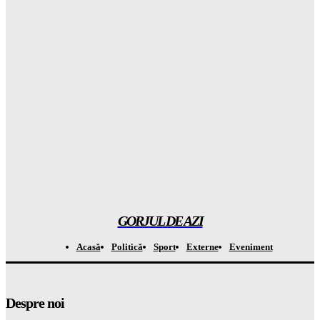
Adevărul despre cele mai mari FRAYE de curent din România:
Nu mai e nicio PROBLEMĂ
Gorjuldeazi
-
6 August 2026
A fost de necrezut ce a mai făcut Messi la Inter Miami, nimeni
nu s-a așteptat la un asemenea RECORD
Gorjuldeazi
-
6 August 2026
Bulgaria a FURTĂ un miliard de euro din PNRR
Gorjuldeazi
-
6 August 2026
GORJUL DE AZI
Acasă
Politică
Sport
Externe
Eveniment
Despre noi