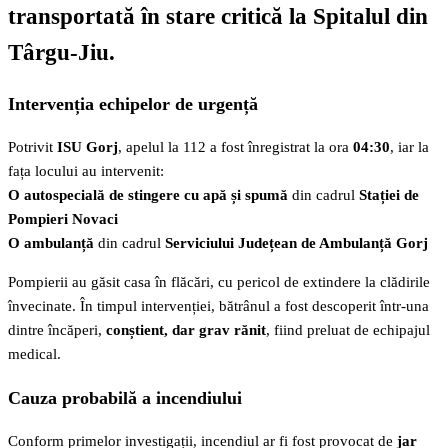
transportată în stare critică la
Spitalul din
Târgu-Jiu
.
Intervenția echipelor de urgență
Potrivit
ISU Gorj
, apelul la 112 a fost înregistrat la ora
04:30
, iar la
fața locului au intervenit:
O autospecială de stingere cu apă și spumă
din cadrul
Stației de
Pompieri Novaci
O ambulanță
din cadrul
Serviciului Județean de Ambulanță Gorj
Pompierii au găsit casa în flăcări, cu pericol de extindere la clădirile
învecinate. În timpul intervenției, bătrânul a fost descoperit într-una
dintre încăperi,
conștient, dar grav rănit
, fiind preluat de echipajul
medical.
Cauza probabilă a incendiului
Conform primelor investigații, incendiul ar fi fost provocat de
jar