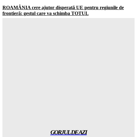
ROAMÂNIA cere ajutor disperată UE pentru regiunile de
frontieră: gestul care va schimba TOTUL
Gorjuldeazi
-
6 August 2026
Șoc total în clasamentul Forbes: Elon Musk este încă cel mai
BOGAT om din lume! Gorjul de Azi
Gorjuldeazi
-
6 August 2026
Rezultatul ȘOCANT după ce copiii au fost privați de telefoane
și divertisment
Gorjuldeazi
-
6 August 2026
Șoc din mediul medical! Se descoperă un beneficiu
INAȘPTEPTAT al medicamentelor pentru slăbit care va
schimba totul
Gorjuldeazi
-
6 August 2026
GORJUL DE AZI