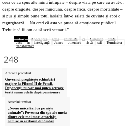
ceea ce au spus alte minți întrupate – despre viața pe care au avut-o,
despre dragoste, despre minciună, despre frică, despre mortalitate –
și pur și simplu pune totul laolaltă într-o salată de cuvinte și apoi o
regurgitează… Nu cred că asta va putea să emoționeze publicul.
Trebuie să fii om ca să scrii scenarii.”
TAGS
Apocalipsă
armă
artificială
că
Cameron
crede
dacă
în
inteligenţă
James
omenirea
riscă
stil
Terminator
transformată
248
Articolul precedent
Guvernul pregătește schimbări
majore la Pilonul II de Pensii.
Deponenții nu vor mai putea retrage
toată suma odată după pensionare
Articolul următor
„Ne-au măcelărit ca pe niște
animale”: Povestea din spatele uneia
dintre cele mai mari atrocități
comise în războiul din Sudan