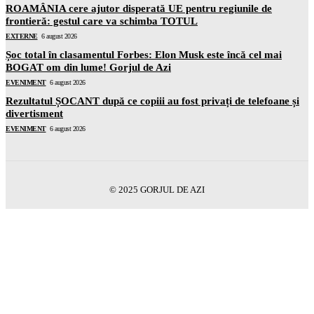
ROAMÂNIA cere ajutor disperată UE pentru regiunile de
frontieră: gestul care va schimba TOTUL
EXTERNE
6 august 2026
Șoc total în clasamentul Forbes: Elon Musk este încă cel mai
BOGAT om din lume! Gorjul de Azi
EVENIMENT
6 august 2026
Rezultatul ȘOCANT după ce copiii au fost privați de telefoane și
divertisment
EVENIMENT
6 august 2026
© 2025 GORJUL DE AZI