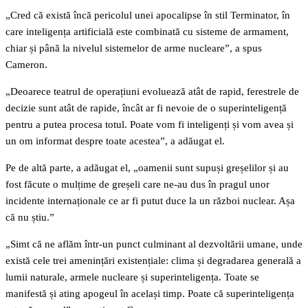
„Cred că există încă pericolul unei apocalipse în stil Terminator, în
care inteligența artificială este combinată cu sisteme de armament,
chiar și până la nivelul sistemelor de arme nucleare”, a spus
Cameron.
„Deoarece teatrul de operațiuni evoluează atât de rapid, ferestrele de
decizie sunt atât de rapide, încât ar fi nevoie de o superinteligență
pentru a putea procesa totul. Poate vom fi inteligenți și vom avea și
un om informat despre toate acestea”, a adăugat el.
Pe de altă parte, a adăugat el, „oamenii sunt supuși greșelilor și au
fost făcute o mulțime de greșeli care ne-au dus în pragul unor
incidente internaționale ce ar fi putut duce la un război nuclear. Așa
că nu știu.”
„Simt că ne aflăm într-un punct culminant al dezvoltării umane, unde
există cele trei amenințări existențiale: clima și degradarea generală a
lumii naturale, armele nucleare și superinteligența. Toate se
manifestă și ating apogeul în același timp. Poate că superinteligența