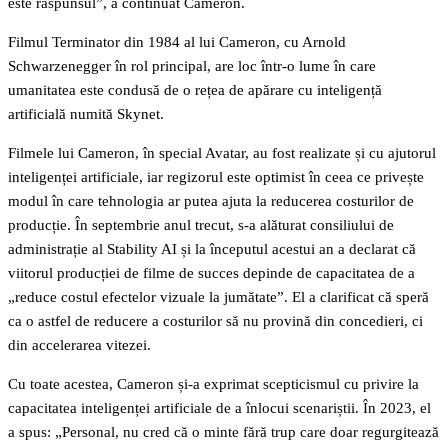
este răspunsul”, a continuat Cameron.
Filmul Terminator din 1984 al lui Cameron, cu Arnold
Schwarzenegger în rol principal, are loc într-o lume în care
umanitatea este condusă de o rețea de apărare cu inteligență
artificială numită Skynet.
Filmele lui Cameron, în special Avatar, au fost realizate și cu ajutorul
inteligenței artificiale, iar regizorul este optimist în ceea ce privește
modul în care tehnologia ar putea ajuta la reducerea costurilor de
producție. În septembrie anul trecut, s-a alăturat consiliului de
administrație al Stability AI și la începutul acestui an a declarat că
viitorul producției de filme de succes depinde de capacitatea de a
„reduce costul efectelor vizuale la jumătate”. El a clarificat că speră
ca o astfel de reducere a costurilor să nu provină din concedieri, ci
din accelerarea vitezei.
Cu toate acestea, Cameron și-a exprimat scepticismul cu privire la
capacitatea inteligenței artificiale de a înlocui scenariștii. În 2023, el
a spus: „Personal, nu cred că o minte fără trup care doar regurgitează