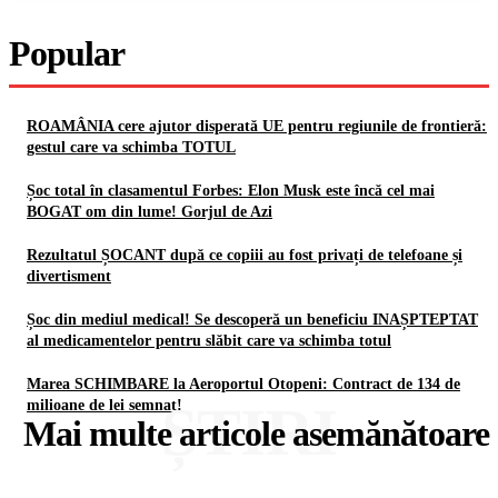
Popular
ROAMÂNIA cere ajutor disperată UE pentru regiunile de frontieră:
gestul care va schimba TOTUL
Șoc total în clasamentul Forbes: Elon Musk este încă cel mai
BOGAT om din lume! Gorjul de Azi
Rezultatul ȘOCANT după ce copiii au fost privați de telefoane și
divertisment
Șoc din mediul medical! Se descoperă un beneficiu INAȘPTEPTAT
al medicamentelor pentru slăbit care va schimba totul
Marea SCHIMBARE la Aeroportul Otopeni: Contract de 134 de
ȘTIRI
milioane de lei semnat!
Mai multe articole asemănătoare