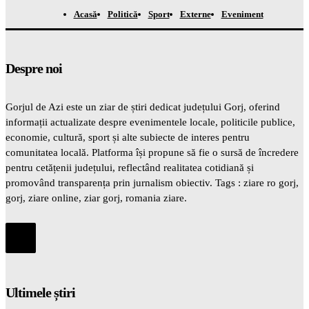
Acasă
Politică
Sport
Externe
Eveniment
Despre noi
Gorjul de Azi este un ziar de știri dedicat județului Gorj, oferind
informații actualizate despre evenimentele locale, politicile publice,
economie, cultură, sport și alte subiecte de interes pentru
comunitatea locală. Platforma își propune să fie o sursă de încredere
pentru cetățenii județului, reflectând realitatea cotidiană și
promovând transparența prin jurnalism obiectiv. Tags : ziare ro gorj,
gorj, ziare online, ziar gorj, romania ziare.
Ultimele știri