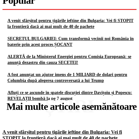
Popular
A venit sfârșitul pentru țigările ieftine din Bulgaria: Vei fi STOPIT
la frontieră dacă ai mai mult de 40 de pachete
SECRETUL BULGARIEI: Cum transformă vecinii noi România în
baterie prin acest proces ȘOCANT
ALERTĂ de la Ministerul Energiei pentru Comisia Europeană: se
anunță dezastru din cauza SECETEI!
A fost anunțat un ajutor imens de 1 MILIARD de dolari pentru
Columbia după alegerea controversată a lui Trump
Afluți ce se ascunde în spatele discuției dintre Davițoiu și Popescu:
ȘTIRI
REVELAȚII bombă la pe 7 august
Mai multe articole asemănătoare
A venit sfârșitul pentru țigările ieftine din Bulgaria: Vei fi
STOPIT la frontieră dacă ai mai mult de 40 de pachete