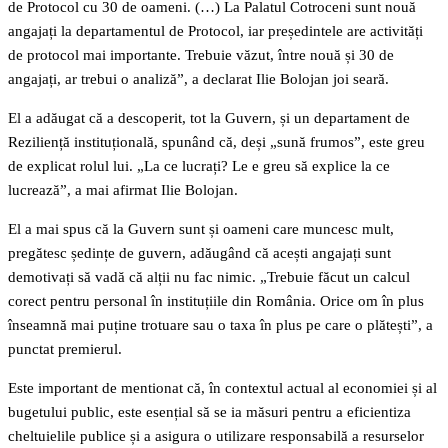
de Protocol cu 30 de oameni. (…) La Palatul Cotroceni sunt nouă
angajați la departamentul de Protocol, iar președintele are activități
de protocol mai importante. Trebuie văzut, între nouă și 30 de
angajați, ar trebui o analiză”, a declarat Ilie Bolojan joi seară.
El a adăugat că a descoperit, tot la Guvern, și un departament de
Reziliență instituțională, spunând că, deși „sună frumos”, este greu
de explicat rolul lui. „La ce lucrați? Le e greu să explice la ce
lucrează”, a mai afirmat Ilie Bolojan.
El a mai spus că la Guvern sunt și oameni care muncesc mult,
pregătesc ședințe de guvern, adăugând că acești angajați sunt
demotivați să vadă că alții nu fac nimic. „Trebuie făcut un calcul
corect pentru personal în instituțiile din România. Orice om în plus
înseamnă mai puține trotuare sau o taxa în plus pe care o plătești”, a
punctat premierul.
Este important de mentionat că, în contextul actual al economiei și al
bugetului public, este esențial să se ia măsuri pentru a eficientiza
cheltuielile publice și a asigura o utilizare responsabilă a resurselor