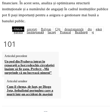
financiare. În acest sens, analiza și optimizarea structurii
instituționale și a numărului de angajați în cadrul instituțiilor publice
pot fi pași importanți pentru a asigura o gestionare mai bună a
banului public.
TAGS
angajați
Bolojan
Câți
departamentele
din
găsit
guvern
Instituțională
lucrați
Protocol
Reziliență
și
101
Articolul precedent
Un pod din Prahova intrat în
reparații a fost redeschis circulației
înainte să fie gata. Prefect: „Mă
surprinde că nu lucrează nimeni”
Articolul următor
Cum îl chema, de fapt, pe Diogo
Jota, fotbalistul portughez care a
murit într-un accident de mașină