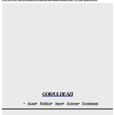
Gorjuldeazi
-
8 August 2026
SECRETUL BULGARIEI: Cum transformă vecinii noi
România în baterie prin acest proces ȘOCANT
Gorjuldeazi
-
8 August 2026
ALERTĂ de la Ministerul Energiei pentru Comisia
Europeană: se anunță dezastru din cauza SECETEI!
Gorjuldeazi
-
8 August 2026
A fost anunțat un ajutor imens de 1 MILIARD de dolari pentru
Columbia după alegerea controversată a lui Trump
Gorjuldeazi
-
8 August 2026
GORJUL DE AZI
Acasă
Politică
Sport
Externe
Eveniment