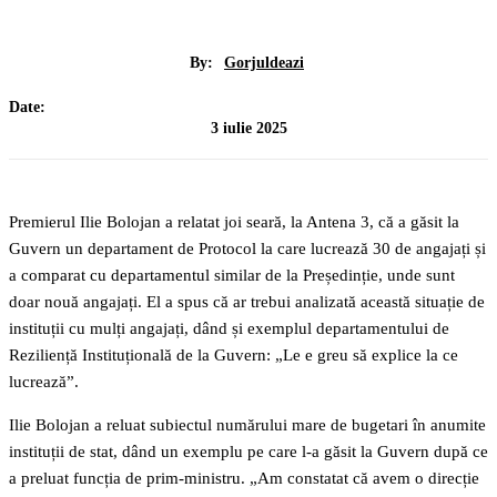
By:
Gorjuldeazi
Date:
3 iulie 2025
Premierul Ilie Bolojan a relatat joi seară, la Antena 3, că a găsit la
Guvern un departament de Protocol la care lucrează 30 de angajați și
a comparat cu departamentul similar de la Președinție, unde sunt
doar nouă angajați. El a spus că ar trebui analizată această situație de
instituții cu mulți angajați, dând și exemplul departamentului de
Reziliență Instituțională de la Guvern: „Le e greu să explice la ce
lucrează”.
Ilie Bolojan a reluat subiectul numărului mare de bugetari în anumite
instituții de stat, dând un exemplu pe care l-a găsit la Guvern după ce
a preluat funcția de prim-ministru. „Am constatat că avem o direcție