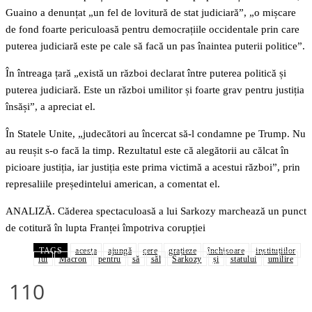
Guaino a denunțat „un fel de lovitură de stat judiciară”, „o mișcare
de fond foarte periculoasă pentru democrațiile occidentale prin care
puterea judiciară este pe cale să facă un pas înaintea puterii politice”.
În întreaga țară „există un război declarat între puterea politică și
puterea judiciară. Este un război umilitor și foarte grav pentru justiția
însăși”, a apreciat el.
În Statele Unite, „judecători au încercat să-l condamne pe Trump. Nu
au reușit s-o facă la timp. Rezultatul este că alegătorii au călcat în
picioare justiția, iar justiția este prima victimă a acestui război”, prin
represaliile președintelui american, a comentat el.
ANALIZĂ. Căderea spectaculoasă a lui Sarkozy marchează un punct
de cotitură în lupta Franței împotriva corupției
TAGS
acesta
ajungă
cere
grațieze
închisoare
instituțiilor
lui
Macron
pentru
să
săl
Sarkozy
și
statului
umilire
110