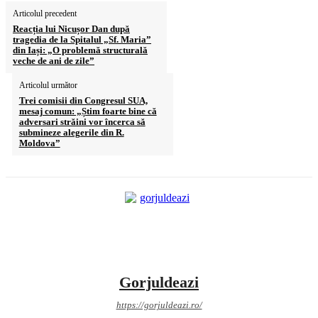
Articolul precedent
Reacția lui Nicușor Dan după
tragedia de la Spitalul „Sf. Maria”
din Iași: „O problemă structurală
veche de ani de zile”
Articolul următor
Trei comisii din Congresul SUA,
mesaj comun: „Știm foarte bine că
adversari străini vor încerca să
submineze alegerile din R.
Moldova”
Gorjuldeazi
https://gorjuldeazi.ro/