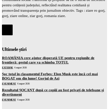
pentru cetățenii județului, reflectând realitatea cotidiană și
promovând transparența prin jurnalism obiectiv. Tags : ziare ro gorj,
gorj, ziare online, ziar gorj, romania ziare.
Ultimele știri
ROAMÂNIA cere ajutor disperată UE pentru regiunile de
frontieră: gestul care va schimba TOTUL
EXTERNE
6 august 2026
Șoc total în clasamentul Forbes: Elon Musk este încă cel mai
BOGAT om din lume! Gorjul de Azi
EVENIMENT
6 august 2026
Rezultatul ȘOCANT după ce copiii au fost privați de telefoane și
divertisment
EVENIMENT
6 august 2026