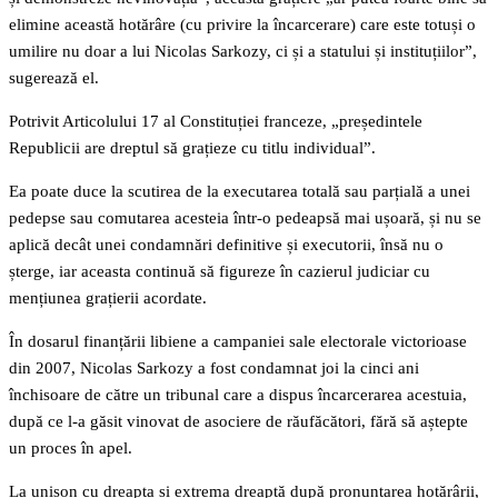
elimine această hotărâre (cu privire la încarcerare) care este totuși o
umilire nu doar a lui Nicolas Sarkozy, ci și a statului și instituțiilor”,
sugerează el.
Potrivit Articolului 17 al Constituției franceze, „președintele
Republicii are dreptul să grațieze cu titlu individual”.
Ea poate duce la scutirea de la executarea totală sau parțială a unei
pedepse sau comutarea acesteia într-o pedeapsă mai ușoară, și nu se
aplică decât unei condamnări definitive și executorii, însă nu o
șterge, iar aceasta continuă să figureze în cazierul judiciar cu
mențiunea grațierii acordate.
În dosarul finanțării libiene a campaniei sale electorale victorioase
din 2007, Nicolas Sarkozy a fost condamnat joi la cinci ani
închisoare de către un tribunal care a dispus încarcerarea acestuia,
după ce l-a găsit vinovat de asociere de răufăcători, fără să aștepte
un proces în apel.
La unison cu dreapta și extrema dreaptă după pronunțarea hotărârii,