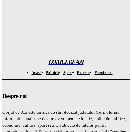
Rezultatul ȘOCANT după ce copiii au fost privați de telefoane
și divertisment
Gorjuldeazi
-
6 August 2026
Șoc din mediul medical! Se descoperă un beneficiu
INAȘPTEPTAT al medicamentelor pentru slăbit care va
schimba totul
Gorjuldeazi
-
6 August 2026
GORJUL DE AZI
Acasă
Politică
Sport
Externe
Eveniment
Despre noi
Gorjul de Azi este un ziar de știri dedicat județului Gorj, oferind
informații actualizate despre evenimentele locale, politicile publice,
economie, cultură, sport și alte subiecte de interes pentru
comunitatea locală. Platforma își propune să fie o sursă de încredere