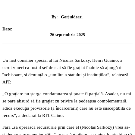
By:
Gorjuldeazi
Date:
26 septembrie 2025
Un fost consilier special al lui Nicolas Sarkozy, Henri Guaino, a
cerut vineri ca fostul șef de stat să fie grațiat înainte să ajungă în
închisoare, și denunță o „umilire a statului și instituțiilor”, relatează
AFP.
„O grațiere nu șterge condamnarea și poate fi parțială. Așadar, nu mi
se pare absurd să fie grațiat cu privire la pedeapsa complementară,
adică execuția provizorie (a încarcerării) care nu este susceptibilă de
recurs”, a declarat la RTL Gaino.
Fără „să oprească recursurile prin care el (Nicolas Sarkozy) vrea să-
și demonstreze nevinovăția”, această grațiere „ar putea foarte bine să