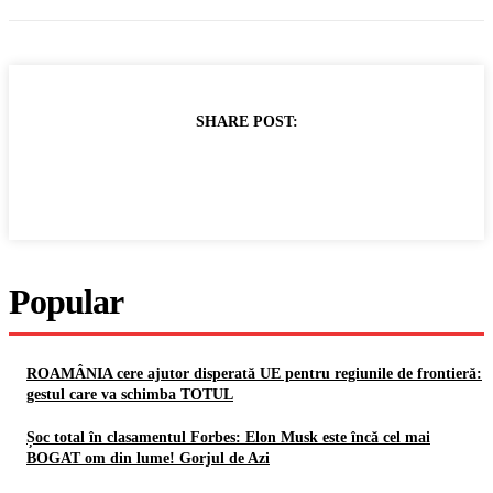
SHARE POST:
Popular
ROAMÂNIA cere ajutor disperată UE pentru regiunile de frontieră:
gestul care va schimba TOTUL
Șoc total în clasamentul Forbes: Elon Musk este încă cel mai
BOGAT om din lume! Gorjul de Azi