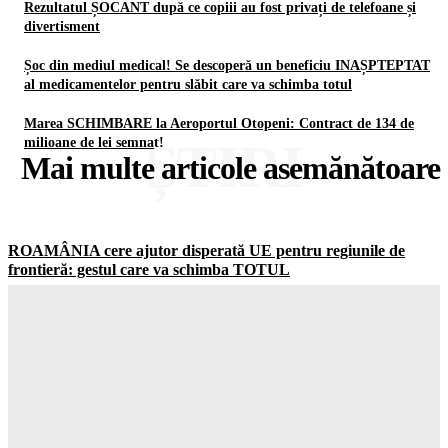
Rezultatul ȘOCANT după ce copiii au fost privați de telefoane și
divertisment
Șoc din mediul medical! Se descoperă un beneficiu INAȘPTEPTAT
al medicamentelor pentru slăbit care va schimba totul
Marea SCHIMBARE la Aeroportul Otopeni: Contract de 134 de
ȘTIRI
milioane de lei semnat!
Mai multe articole asemănătoare
ROAMÂNIA cere ajutor disperată UE pentru regiunile de
frontieră: gestul care va schimba TOTUL
Gorjuldeazi
-
6 August 2026
Șoc total în clasamentul Forbes: Elon Musk este încă cel mai
BOGAT om din lume! Gorjul de Azi
Gorjuldeazi
-
6 August 2026