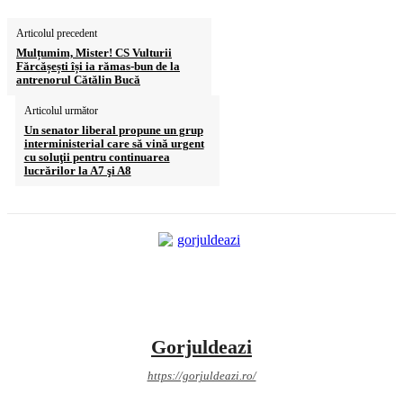
Articolul precedent
Mulțumim, Mister! CS Vulturii
Fărcășești își ia rămas-bun de la
antrenorul Cătălin Bucă
Articolul următor
Un senator liberal propune un grup
interministerial care să vină urgent
cu soluţii pentru continuarea
lucrărilor la A7 şi A8
Gorjuldeazi
https://gorjuldeazi.ro/