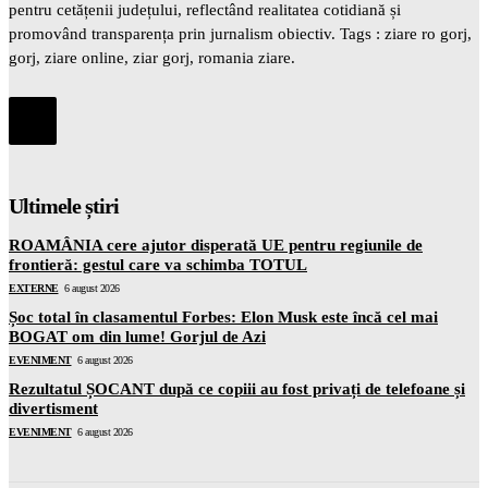
pentru cetățenii județului, reflectând realitatea cotidiană și
promovând transparența prin jurnalism obiectiv. Tags : ziare ro gorj,
gorj, ziare online, ziar gorj, romania ziare.
Ultimele știri
ROAMÂNIA cere ajutor disperată UE pentru regiunile de
frontieră: gestul care va schimba TOTUL
EXTERNE
6 august 2026
Șoc total în clasamentul Forbes: Elon Musk este încă cel mai
BOGAT om din lume! Gorjul de Azi
EVENIMENT
6 august 2026
Rezultatul ȘOCANT după ce copiii au fost privați de telefoane și
divertisment
EVENIMENT
6 august 2026