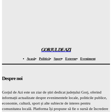
Rezultatul ȘOCANT după ce copiii au fost privați de telefoane
și divertisment
Gorjuldeazi
-
6 August 2026
Șoc din mediul medical! Se descoperă un beneficiu
INAȘPTEPTAT al medicamentelor pentru slăbit care va
schimba totul
Gorjuldeazi
-
6 August 2026
GORJUL DE AZI
Acasă
Politică
Sport
Externe
Eveniment
Despre noi
Gorjul de Azi este un ziar de știri dedicat județului Gorj, oferind
informații actualizate despre evenimentele locale, politicile publice,
economie, cultură, sport și alte subiecte de interes pentru
comunitatea locală. Platforma își propune să fie o sursă de încredere