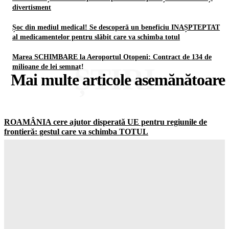
divertisment
Șoc din mediul medical! Se descoperă un beneficiu INAȘPTEPTAT
al medicamentelor pentru slăbit care va schimba totul
Marea SCHIMBARE la Aeroportul Otopeni: Contract de 134 de
ȘTIRI
milioane de lei semnat!
Mai multe articole asemănătoare
ROAMÂNIA cere ajutor disperată UE pentru regiunile de
frontieră: gestul care va schimba TOTUL
Gorjuldeazi
-
6 August 2026
Șoc total în clasamentul Forbes: Elon Musk este încă cel mai
BOGAT om din lume! Gorjul de Azi
Gorjuldeazi
-
6 August 2026