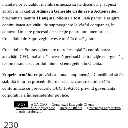
mandatelor actualilor membri urmează să fie discutată și supusă
aprobării în cadrul
Adunării Generale Ordinare a Acționarilor
,
programată pentru
11 august
. Măsura a fost luată pentru a asigura
continuitatea activității de supraveghere la vârful companiei, în
contextul în care procesul de selecție pentru noii membri ai
Consiliului de Supraveghere este încă în desfășurare.
Consiliul de Supraveghere are un rol esențial în coordonarea
activității CEO, mai ales în această perioadă de tranziție energetică și
restructurare a sectorului minier și energetic din Oltenia.
Etapele următoare
prevăd ca noua componență a Consiliului să fie
stabilită în urma procedurilor de selecție care se derulează în
conformitate cu prevederile OUG 109/2011 privind guvernanța
corporativă a întreprinderilor publice.
TAGS
AGA CEO
Complexul Energetic Oltenia
Consiliul de Supraveghere
energie Oltenia
guvernanță corporativă
mandat prelungit
230