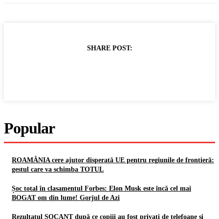
SHARE POST:
Popular
ROAMÂNIA cere ajutor disperată UE pentru regiunile de frontieră:
gestul care va schimba TOTUL
Șoc total în clasamentul Forbes: Elon Musk este încă cel mai
BOGAT om din lume! Gorjul de Azi
Rezultatul ȘOCANT după ce copiii au fost privați de telefoane și