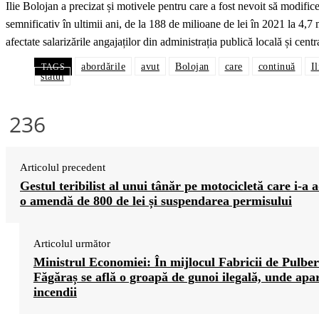
Ilie Bolojan a precizat și motivele pentru care a fost nevoit să modifi
semnificativ în ultimii ani, de la 188 de milioane de lei în 2021 la 4,7 
afectate salarizările angajaților din administrația publică locală și cen
abordările
avut
Bolojan
care
continuă
Il
TAGS
statul
236
Articolul precedent
Gestul teribilist al unui tânăr pe motocicletă care i-a 
o amendă de 800 de lei și suspendarea permisului
Articolul următor
Ministrul Economiei: În mijlocul Fabricii de Pulber
Făgăraș se află o groapă de gunoi ilegală, unde apa
incendii