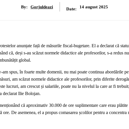
By:
Gorjuldeazi
14 august 2025
Date:
otestelor anunțate față de măsurile fiscal-bugetare. El a declarat că stat
nd că, deși s-au scăzut normele didactice ale profesorilor, s-a redus n
îmbunătățit global.
-am spus, în foarte multe domenii, nu mai poate continua abordările pe 
ăsuri, am scăzut normele didactice ale profesorilor, prin diferite derogăr
 lucruri, am crescut și salariile, poate nu la nivelul la care ar fi trebui
a declarat Ilie Bolojan.
 menționând că aproximativ 30.000 de ore suplimentare care erau plătite
două ore. De asemenea, el a propus comasarea școlilor pentru a concentra