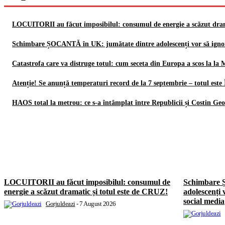
LOCUITORII au făcut imposibilul: consumul de energie a scăzut dram
Schimbare ȘOCANTĂ în UK: jumătate dintre adolescenți vor să ign
Catastrofa care va distruge totul: cum seceta din Europa a scos la la
Atenție! Se anunță temperaturi record de la 7 septembrie – totul es
HAOS total la metrou: ce s-a întâmplat între Republicii și Costin Ge
LOCUITORII au făcut imposibilul: consumul de
Schimbare 
energie a scăzut dramatic și totul este de CRUZ!
adolescenți
social media
Gorjuldeazi
-
7 August 2026