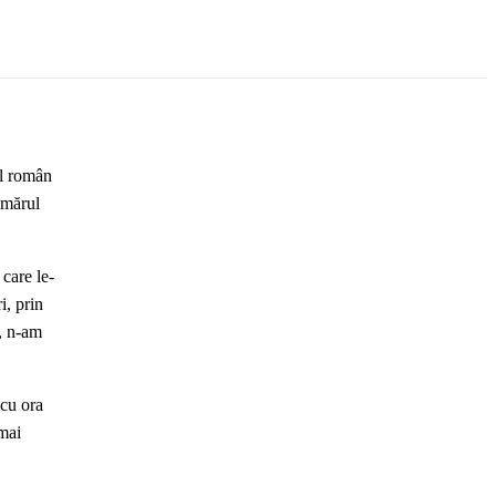
ul român
umărul
care le-
i, prin
t, n-am
 cu ora
 mai