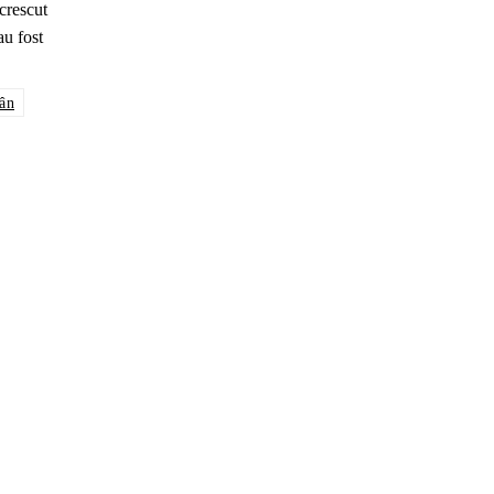
crescut
au fost
ân