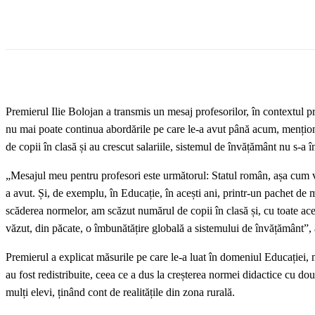
Premierul Ilie Bolojan a transmis un mesaj profesorilor, în contextul pr
nu mai poate continua abordările pe care le-a avut până acum, menționâ
de copii în clasă și au crescut salariile, sistemul de învățământ nu s-a 
„Mesajul meu pentru profesori este următorul: Statul român, așa cum v
a avut. Și, de exemplu, în Educație, în acești ani, printr-un pachet de m
scăderea normelor, am scăzut numărul de copii în clasă și, cu toate aceste
văzut, din păcate, o îmbunătățire globală a sistemului de învățământ”, 
Premierul a explicat măsurile pe care le-a luat în domeniul Educației,
au fost redistribuite, ceea ce a dus la creșterea normei didactice cu 
mulți elevi, ținând cont de realitățile din zona rurală.