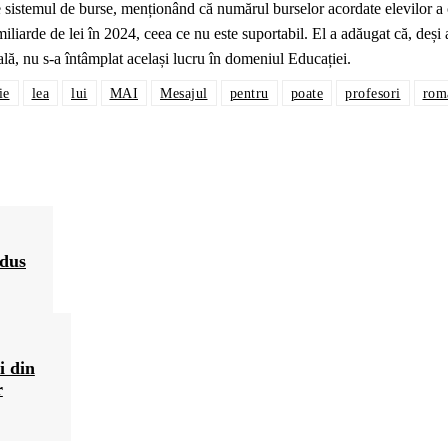
ce sistemul de burse, menționând că numărul burselor acordate elevilor a 
miliarde de lei în 2024, ceea ce nu este suportabil. El a adăugat că, deși 
trală, nu s-a întâmplat același lucru în domeniul Educației.
ie
lea
lui
MAI
Mesajul
pentru
poate
profesori
rom
adus
i din
r