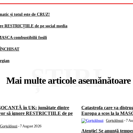
atic și totul este de CRUZ!
ore RESTRICȚIILE de pe social media
 MASCA combustibilii fosili
te ÎNCHISAT
orgian
ȘTIRI
Mai multe articole asemănătoare
ȘOCANTĂ în UK: jumătate dintre
Catastrofa care va distrug
 vor să ignore RESTRICȚIILE de pe
Europa a scos la la MASCA
Gorjuldeazi
-
7 Au
Gorjuldeazi
-
7 August 2026
Atenție! Se anunță temper