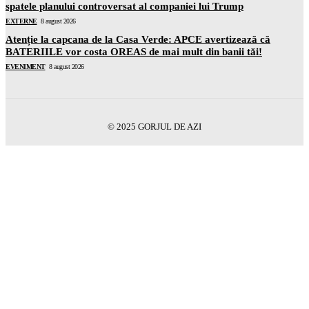
spatele planului controversat al companiei lui Trump
EXTERNE
8 august 2026
Atenție la capcana de la Casa Verde: APCE avertizează că
BATERIILE vor costa OREAS de mai mult din banii tăi!
EVENIMENT
8 august 2026
© 2025 GORJUL DE AZI