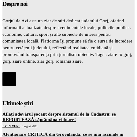
Despre noi
Gorjul de Azi este un ziar de știri dedicat județului Gorj, oferind
informații actualizate despre evenimentele locale, politicile publice,
economie, cultură, sport și alte subiecte de interes pentru
comunitatea locală. Platforma își propune să fie o sursă de încredere
pentru cetățenii județului, reflectând realitatea cotidiană și
promovând transparența prin jurnalism obiectiv. Tags : ziare ro gorj,
gorj, ziare online, ziar gorj, romania ziare.
Ultimele știri
Aflați adevărul șocant despre sistemul de la Cadastru: se
REPORTEAZĂ săptămâna viitoare!
EVENIMENT
8 august 2026
Atenționare CRITICĂ din Groenlanda: ce se mai ascunde în