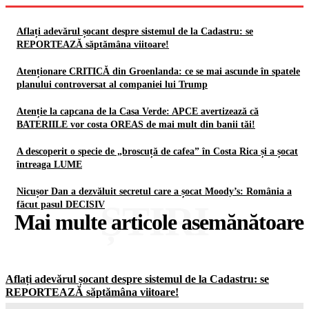
Aflați adevărul șocant despre sistemul de la Cadastru: se
REPORTEAZĂ săptămâna viitoare!
Atenționare CRITICĂ din Groenlanda: ce se mai ascunde în spatele
planului controversat al companiei lui Trump
Atenție la capcana de la Casa Verde: APCE avertizează că
BATERIILE vor costa OREAS de mai mult din banii tăi!
A descoperit o specie de „broscuță de cafea” în Costa Rica și a șocat
întreaga LUME
Nicușor Dan a dezvăluit secretul care a șocat Moody’s: România a
ȘTIRI
făcut pasul DECISIV
Mai multe articole asemănătoare
Aflați adevărul șocant despre sistemul de la Cadastru: se
REPORTEAZĂ săptămâna viitoare!
Gorjuldeazi
-
8 August 2026