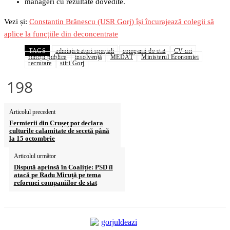
manageri cu rezultate dovedite.
Vezi și:
Constantin Brănescu (USR Gorj) își încurajează colegii să
aplice la funcțiile din deconcentrate
TAGS
administratori speciali
companii de stat
CV-uri
funcții publice
insolvență
MEDAT
Ministerul Economiei
recrutare
stiri Gorj
198
Articolul precedent
Fermierii din Crușeț pot declara
culturile calamitate de secetă până
la 15 octombrie
Articolul următor
Dispută aprinsă în Coaliție: PSD îl
atacă pe Radu Miruță pe tema
reformei companiilor de stat