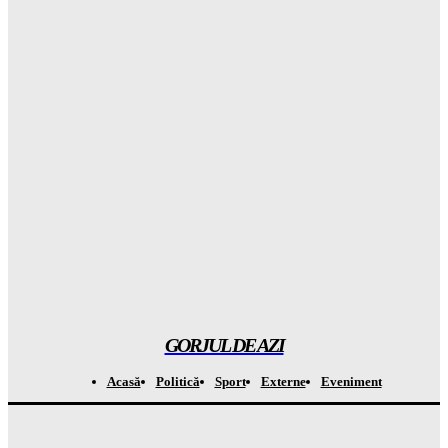
Atenționare CRITICĂ din Groenlanda: ce se mai ascunde în
spatele planului controversat al companiei lui Trump
Gorjuldeazi
-
8 August 2026
Atenție la capcana de la Casa Verde: APCE avertizează că
BATERIILE vor costa OREAS de mai mult din banii tăi!
Gorjuldeazi
-
8 August 2026
A descoperit o specie de „broscuță de cafea” în Costa Rica și a
șocat întreaga LUME
Gorjuldeazi
-
8 August 2026
GORJUL DE AZI
Acasă
Politică
Sport
Externe
Eveniment