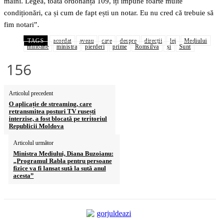
mâini. Legea, toată ordonanța 109, îți impune foarte multe
condiționări, ca și cum de fapt ești un notar. Eu nu cred că trebuie să
fim notari”.
TAGS
acordat
aveau
care
despre
direcții
lei
Mediului
milioane
ministra
pierderi
prime
Romsilva
și
Sunt
156
Articolul precedent
O aplicație de streaming, care
retransmitea posturi TV rusești
interzise, a fost blocată pe teritoriul
Republicii Moldova
Articolul următor
Ministra Mediului, Diana Buzoianu:
„Programul Rabla pentru persoane
fizice va fi lansat sută la sută anul
acesta”