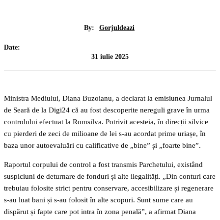
By:
Gorjuldeazi
Date:
31 iulie 2025
Ministra Mediului, Diana Buzoianu, a declarat la emisiunea Jurnalul
de Seară de la Digi24 că au fost descoperite nereguli grave în urma
controlului efectuat la Romsilva. Potrivit acesteia, în direcții silvice
cu pierderi de zeci de milioane de lei s-au acordat prime uriașe, în
baza unor autoevaluări cu calificative de „bine” și „foarte bine”.
Raportul corpului de control a fost transmis Parchetului, existând
suspiciuni de deturnare de fonduri și alte ilegalități. „Din conturi care
trebuiau folosite strict pentru conservare, accesibilizare și regenerare
s-au luat bani și s-au folosit în alte scopuri. Sunt sume care au
dispărut și fapte care pot intra în zona penală”, a afirmat Diana