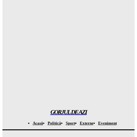
Gorjuldeazi
-
6 August 2026
Șoc total în clasamentul Forbes: Elon Musk este încă cel mai
BOGAT om din lume! Gorjul de Azi
Gorjuldeazi
-
6 August 2026
Rezultatul ȘOCANT după ce copiii au fost privați de telefoane
și divertisment
Gorjuldeazi
-
6 August 2026
Șoc din mediul medical! Se descoperă un beneficiu
INAȘPTEPTAT al medicamentelor pentru slăbit care va
schimba totul
Gorjuldeazi
-
6 August 2026
GORJUL DE AZI
Acasă
Politică
Sport
Externe
Eveniment