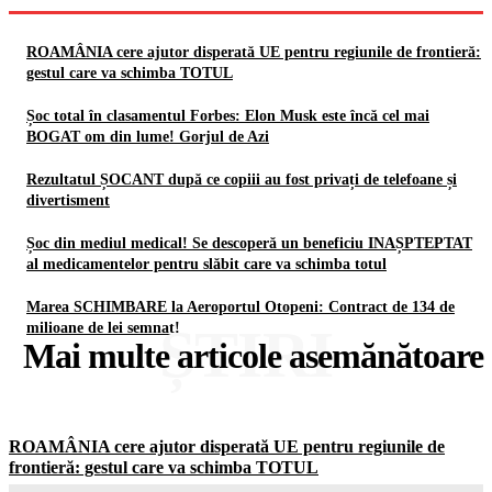
ROAMÂNIA cere ajutor disperată UE pentru regiunile de frontieră:
gestul care va schimba TOTUL
Șoc total în clasamentul Forbes: Elon Musk este încă cel mai
BOGAT om din lume! Gorjul de Azi
Rezultatul ȘOCANT după ce copiii au fost privați de telefoane și
divertisment
Șoc din mediul medical! Se descoperă un beneficiu INAȘPTEPTAT
al medicamentelor pentru slăbit care va schimba totul
Marea SCHIMBARE la Aeroportul Otopeni: Contract de 134 de
ȘTIRI
milioane de lei semnat!
Mai multe articole asemănătoare
ROAMÂNIA cere ajutor disperată UE pentru regiunile de
frontieră: gestul care va schimba TOTUL