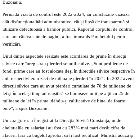
Buzoianu.
Perioada vizată de control este 2022-2024, iar concluziile vizează
atât disfuncționalități administrative, cât și lipsă de transparență și
utilizare defectuoasă a banilor publici. Raportul corpului de control,
care are câteva sute de pagini, a fost transmis Parchetului pentru
verificări.
Unul dintre aspectele sesizate este acordarea de prime în direcții
silvice care înregistrau pierderi semnificative. „Sunt probleme de
fond, prime care au fost alocate deși în direcțiile silvice respective în
anii respectivi erau zeci de milioane pierderi în 2021. În 2022 avem
direcții silvice care au avut pierderi cumulate de 70 de milioane de
lei și în același timp au reușit să se bonuseze unii pe alții cu 25 de
milioane de lei în prime, dându-și calificative de bine, de foarte
bine”, a spus Buzoianu.
Un caz grav s-a înregistrat la Direcția Silvică Constanța, unde
cheltuielile cu salariații au fost cu 283% mai mari decât cifra de
afaceri, fără ca bugetul aprobat să fi fost rectificat. Ministra acuză și