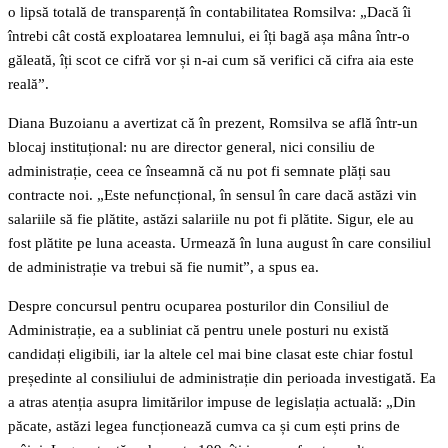
o lipsă totală de transparență în contabilitatea Romsilva: „Dacă îi
întrebi cât costă exploatarea lemnului, ei îți bagă așa mâna într-o
găleată, îți scot ce cifră vor și n-ai cum să verifici că cifra aia este
reală”.
Diana Buzoianu a avertizat că în prezent, Romsilva se află într-un
blocaj instituțional: nu are director general, nici consiliu de
administrație, ceea ce înseamnă că nu pot fi semnate plăți sau
contracte noi. „Este nefuncțional, în sensul în care dacă astăzi vin
salariile să fie plătite, astăzi salariile nu pot fi plătite. Sigur, ele au
fost plătite pe luna aceasta. Urmează în luna august în care consiliul
de administrație va trebui să fie numit”, a spus ea.
Despre concursul pentru ocuparea posturilor din Consiliul de
Administrație, ea a subliniat că pentru unele posturi nu există
candidați eligibili, iar la altele cel mai bine clasat este chiar fostul
președinte al consiliului de administrație din perioada investigată. Ea
a atras atenția asupra limitărilor impuse de legislația actuală: „Din
păcate, astăzi legea funcționează cumva ca și cum ești prins de