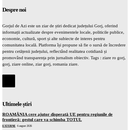
Despre noi
Gorjul de Azi este un ziar de știri dedicat județului Gorj, oferind
informații actualizate despre evenimentele locale, politicile publice,
economie, cultură, sport și alte subiecte de interes pentru
comunitatea locală. Platforma își propune să fie o sursă de încredere
pentru cetățenii județului, reflectând realitatea cotidiană și
promovând transparența prin jurnalism obiectiv. Tags : ziare ro gorj,
gorj, ziare online, ziar gorj, romania ziare.
Ultimele știri
ROAMÂNIA cere ajutor disperată UE pentru regiunile de
frontieră: gestul care va schimba TOTUL
EXTERNE
6 august 2026