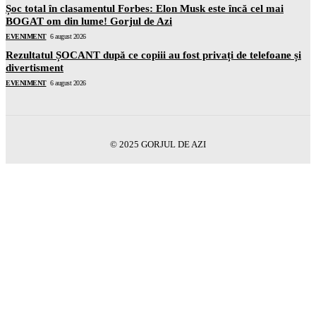
Șoc total în clasamentul Forbes: Elon Musk este încă cel mai
BOGAT om din lume! Gorjul de Azi
EVENIMENT
6 august 2026
Rezultatul ȘOCANT după ce copiii au fost privați de telefoane și
divertisment
EVENIMENT
6 august 2026
© 2025 GORJUL DE AZI