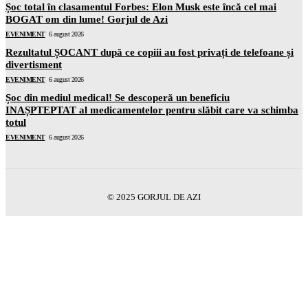
Șoc total în clasamentul Forbes: Elon Musk este încă cel mai
BOGAT om din lume! Gorjul de Azi
EVENIMENT
6 august 2026
Rezultatul ȘOCANT după ce copiii au fost privați de telefoane și
divertisment
EVENIMENT
6 august 2026
Șoc din mediul medical! Se descoperă un beneficiu
INAȘPTEPTAT al medicamentelor pentru slăbit care va schimba
totul
EVENIMENT
6 august 2026
© 2025 GORJUL DE AZI