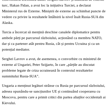
turc, Hakan Fidan, a avut loc la inițiativa Turciei, a declarat
Ministerul rus de Externe. Miniștrii de externe au schimbat puncte de
vedere cu privire la rezultatele întâlnirii la nivel înalt Rusia-SUA din
Alaska.
Turcia a încercat să mențină deschise canalele diplomatice pentru
ambele părți pe parcursul războiului, acționând ca membru NATO,
dar și ca partener atât pentru Rusia, cât și pentru Ucraina și ca un
potențial mediator.
Serghei Lavrov a avut, de asemenea, o convorbire cu ministrul de
externe al Ungariei, Peter Szijjarto, în care „părțile au discutat
probleme legate de criza ucraineană în contextul rezultatelor
summitului Rusia-SUA”.
Ungaria a menținut legături strânse cu Rusia pe parcursul războiului,
adesea opunându-se sancțiunilor UE și continuând cooperarea cu
Moscova, pentru care a primit critici din partea aliaților occidentali ai
Kievului.