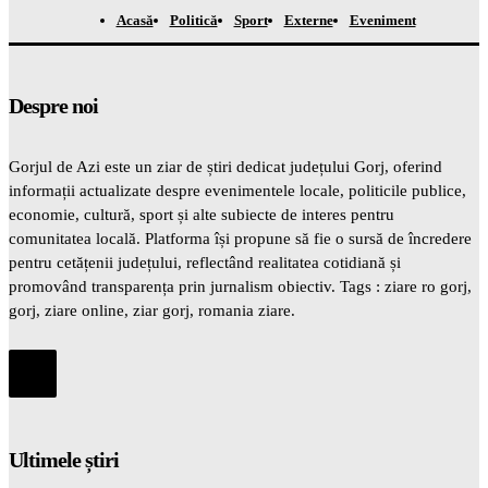
Acasă
Politică
Sport
Externe
Eveniment
Despre noi
Gorjul de Azi este un ziar de știri dedicat județului Gorj, oferind
informații actualizate despre evenimentele locale, politicile publice,
economie, cultură, sport și alte subiecte de interes pentru
comunitatea locală. Platforma își propune să fie o sursă de încredere
pentru cetățenii județului, reflectând realitatea cotidiană și
promovând transparența prin jurnalism obiectiv. Tags : ziare ro gorj,
gorj, ziare online, ziar gorj, romania ziare.
Ultimele știri