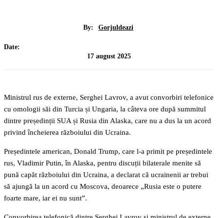
By:
Gorjuldeazi
Date:
17 august 2025
Ministrul rus de externe, Serghei Lavrov, a avut convorbiri telefonice
cu omologii săi din Turcia și Ungaria, la câteva ore după summitul
dintre președinții SUA și Rusia din Alaska, care nu a dus la un acord
privind încheierea războiului din Ucraina.
Președintele american, Donald Trump, care l-a primit pe președintele
rus, Vladimir Putin, în Alaska, pentru discuții bilaterale menite să
pună capăt războiului din Ucraina, a declarat că ucrainenii ar trebui
să ajungă la un acord cu Moscova, deoarece „Rusia este o putere
foarte mare, iar ei nu sunt”.
Convorbirea telefonică dintre Serghei Lavrov și ministrul de externe