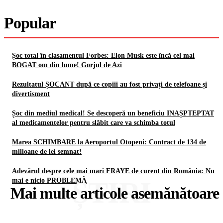
Popular
Șoc total în clasamentul Forbes: Elon Musk este încă cel mai
BOGAT om din lume! Gorjul de Azi
Rezultatul ȘOCANT după ce copiii au fost privați de telefoane și
divertisment
Șoc din mediul medical! Se descoperă un beneficiu INAȘPTEPTAT
al medicamentelor pentru slăbit care va schimba totul
Marea SCHIMBARE la Aeroportul Otopeni: Contract de 134 de
milioane de lei semnat!
Adevărul despre cele mai mari FRAYE de curent din România: Nu
ȘTIRI
mai e nicio PROBLEMĂ
Mai multe articole asemănătoare