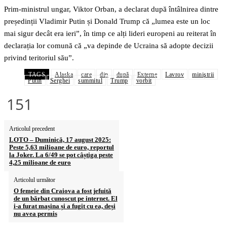
Prim-ministrul ungar, Viktor Orban, a declarat după întâlnirea dintre
președinții Vladimir Putin și Donald Trump că „lumea este un loc
mai sigur decât era ieri”, în timp ce alți lideri europeni au reiterat în
declarația lor comună că „va depinde de Ucraina să adopte decizii
privind teritoriul său”.
TAGS
Alaska
care
din
după
Externe
Lavrov
miniştrii
Putin
Serghei
summitul
Trump
vorbit
151
Articolul precedent
LOTO – Duminică, 17 august 2025:
Peste 5,63 milioane de euro, reportul
la Joker. La 6/49 se pot câștiga peste
4,25 milioane de euro
Articolul următor
O femeie din Craiova a fost jefuită
de un bărbat cunoscut pe internet. El
i-a furat mașina și a fugit cu ea, deși
nu avea permis