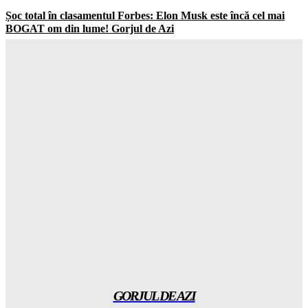
Șoc total în clasamentul Forbes: Elon Musk este încă cel mai
BOGAT om din lume! Gorjul de Azi
Gorjuldeazi
-
6 August 2026
Rezultatul ȘOCANT după ce copiii au fost privați de telefoane
și divertisment
Gorjuldeazi
-
6 August 2026
Șoc din mediul medical! Se descoperă un beneficiu
INAȘPTEPTAT al medicamentelor pentru slăbit care va
schimba totul
Gorjuldeazi
-
6 August 2026
Marea SCHIMBARE la Aeroportul Otopeni: Contract de 134
de milioane de lei semnat!
Gorjuldeazi
-
6 August 2026
GORJUL DE AZI