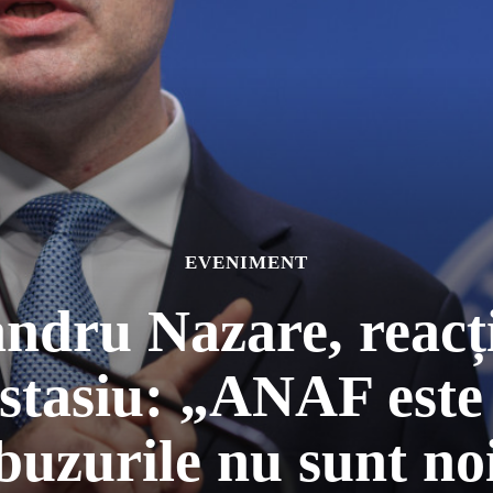
EVENIMENT
andru Nazare, reacț
stasiu: „ANAF este 
buzurile nu sunt no