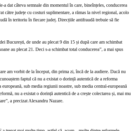
 le-a dat câteva semnale din momentul în care, bineînțeles, conducerea
către județe cu costuri suplimentare, a rămas la nivel regional, acolo
ă în teritoriu în fiecare județ. Direcțiile antifraudă trebuie să fie
ei București, de unde au plecat 9 din 15 și după care am schimbat
soane au plecat 21. Deci s-a schimbat total conducerea”, a mai spus
re am vorbit de la început, din prima zi, încă de la audiere. Dacă nu
unoaștem faptul că nu a existat o dorință autentică de a reforma
dia europeană, sub media regiunii noastre, sub media central-europeană
formă, nu a existat o dorință autentică de a crește colectarea și, mai mu
lizare”, a precizat Alexandru Nazare.
 a trenat mai multe timp, astfel că, acum, „multe dintre reformele