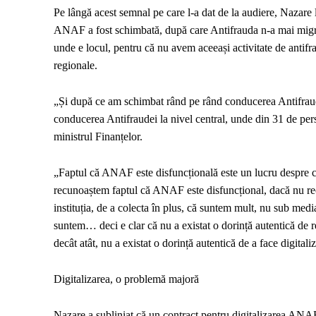
Pe lângă acest semnal pe care l-a dat de la audiere, Nazare
ANAF a fost schimbată, după care Antifrauda n-a mai migrat 
unde e locul, pentru că nu avem aceeași activitate de antifraud
regionale.
„Și după ce am schimbat rând pe rând conducerea Antifraud
conducerea Antifraudei la nivel central, unde din 31 de per
ministrul Finanțelor.
„Faptul că ANAF este disfuncțională este un lucru despre ca
recunoaștem faptul că ANAF este disfuncțional, dacă nu rec
instituția, de a colecta în plus, că suntem mult, nu sub me
suntem… deci e clar că nu a existat o dorință autentică de re
decât atât, nu a existat o dorință autentică de a face digita
Digitalizarea, o problemă majoră
Nazare a subliniat că un contract pentru digitalizarea ANAF