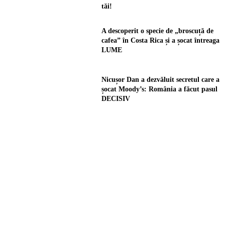
tăi!
A descoperit o specie de „broscuță de
cafea” în Costa Rica și a șocat întreaga
LUME
Nicușor Dan a dezvăluit secretul care a
șocat Moody’s: România a făcut pasul
DECISIV