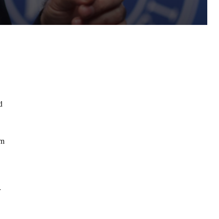
d
am
r