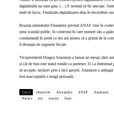
digitalizării nu sunt gata. (…) E normal să fie sincope. Sunte
mult de lucru. Finalizăm digitalizarea abia în decembrie anu
Reacția ministrului Finanțelor privind ANAF vine în contex
unui scandal public, în contextul în care numele său a apăru
condamnată în urmă cu doi ani pentru că a primit de la com
fi deranjat de organele fiscale.
Vicepremierul Dragoș Anastasiu a lansat un mesaj către antr
și cât de bun este statul român ca partener. El i-a îndemnat p
să accepte, inclusiv prin a face greșeli. Anastasiu a adăugat
fost inacceptabil o lungă perioadă.
abuzurile
Alexandru
ANAF
Anastasiu
TAGS
Nazare
noi
reacție
Sunt