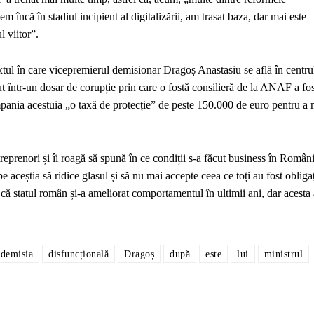
m încă în stadiul incipient al digitalizării, am trasat baza, dar mai este
l viitor”.
tul în care vicepremierul demisionar Dragoș Anastasiu se află în centru
t într-un dosar de corupție prin care o fostă consilieră de la ANAF a fos
pania acestuia „o taxă de protecție” de peste 150.000 de euro pentru a 
eprenori și îi roagă să spună în ce condiții s-a făcut business în Român
e aceștia să ridice glasul și să nu mai accepte ceea ce toți au fost obliga
 că statul român și-a ameliorat comportamentul în ultimii ani, dar acesta 
demisia
disfuncțională
Dragoș
după
este
lui
ministrul