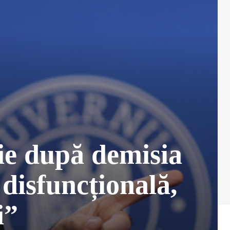
ie după demisia
disfuncțională,
i”