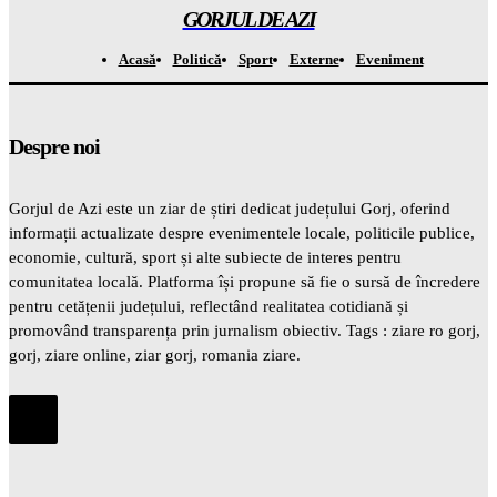
GORJUL DE AZI
Acasă
Politică
Sport
Externe
Eveniment
Despre noi
Gorjul de Azi este un ziar de știri dedicat județului Gorj, oferind
informații actualizate despre evenimentele locale, politicile publice,
economie, cultură, sport și alte subiecte de interes pentru
comunitatea locală. Platforma își propune să fie o sursă de încredere
pentru cetățenii județului, reflectând realitatea cotidiană și
promovând transparența prin jurnalism obiectiv. Tags : ziare ro gorj,
gorj, ziare online, ziar gorj, romania ziare.