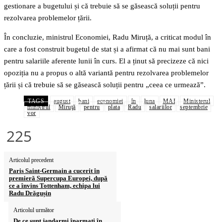
gestionare a bugetului și că trebuie să se găsească soluții pentru
rezolvarea problemelor țării.
În concluzie, ministrul Economiei, Radu Miruță, a criticat modul în
care a fost construit bugetul de stat și a afirmat că nu mai sunt bani
pentru salariile aferente lunii în curs. El a ținut să precizeze că nici
opoziția nu a propus o altă variantă pentru rezolvarea problemelor
țării și că trebuie să se găsească soluții pentru „ceea ce urmează”.
TAGS
august
bani
economiei
în
luna
MAI
Ministerul
ministrul
Miruţă
pentru
plata
Radu
salariilor
septembrie
vor
225
Articolul precedent
Paris Saint-Germain a cucerit în
premieră Supercupa Europei, după
ce a învins Tottenham, echipa lui
Radu Drăgușin
Articolul următor
De ce sunt jandarmi înarmați în