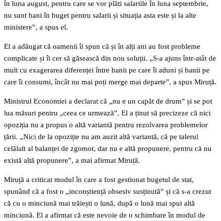
în luna august, pentru care se vor plăti salariile în luna septembrie,
nu sunt bani în buget pentru salarii și situația asta este și la alte
ministere”, a spus el.
El a adăugat că oamenii îi spun că și în alți ani au fost probleme
complicate și îi cer să găsească din nou soluții. „S-a ajuns într-atât de
mult cu exagerarea diferenței între banii pe care îi aduni și banii pe
care îi consumi, încât nu mai poți merge mai departe”, a spus Miruță.
Ministrul Economiei a declarat că „nu e un capăt de drum” și se pot
lua măsuri pentru „ceea ce urmează”. El a ținut să precizeze că nici
opoziția nu a propus o altă variantă pentru rezolvarea problemelor
țării. „Nici de la opoziție nu am auzit altă variantă, că pe talerul
celălalt al balanței de zgomot, dar nu e altă propunere, pentru că nu
există altă propunere”, a mai afirmat Miruță.
Miruță a criticat modul în care a fost gestionat bugetul de stat,
spunând că a fost o „inconștiență obsesiv susținută” și că s-a crezut
că cu o minciună mai trăiești o lună, după o lună mai spui altă
minciună. El a afirmat că este nevoie de o schimbare în modul de