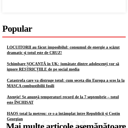
Popular
LOCUITORII au făcut imposibilul: consumul de energie a scăzut
dramatic și totul este de CRUZ!
Schimbare ȘOCANTĂ în UK: jumătate dintre adolescenți vor să
ignore RESTRICȚIILE de pe social media
Catastrofa care va distruge totul: cum seceta din Europa a scos la la
MASCA combustibilii fosili
Atenție! Se anunță temperaturi record de la 7 septembrie – totul
este ÎNCHISAT
HAOS total la metrou: ce s-a întâmplat între Republicii și Costin
ȘTIRI
Georgian
Mai multe articole asemănătoare