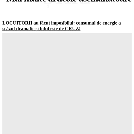
LOCUITORII au făcut imposibilul: consumul de energie a
scăzut dramatic și totul este de CRUZ!
Gorjuldeazi
-
7 August 2026
Schimbare ȘOCANTĂ în UK: jumătate dintre adolescenți vor
să ignore RESTRICȚIILE de pe social media
Gorjuldeazi
-
7 August 2026
Catastrofa care va distruge totul: cum seceta din Europa a scos
la la MASCA combustibilii fosili
Gorjuldeazi
-
7 August 2026
Atenție! Se anunță temperaturi record de la 7 septembrie –
totul este ÎNCHISAT
Gorjuldeazi
-
7 August 2026