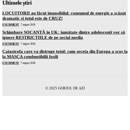
Ultimele știri
LOCUITORII au făcut imposibilul: consumul de energie a scăzut
dramatic și totul este de CRUZ!
EVENIMENT
7 august 2026
Schimbare ȘOCANTĂ în UK: jumătate dintre adolescenți vor să
ignore RESTRICȚIILE de pe social media
EVENIMENT
7 august 2026
Catastrofa care va distruge totul: cum seceta din Europa a scos la
la MASCA combustibilii fosili
EVENIMENT
7 august 2026
© 2025 GORJUL DE AZI