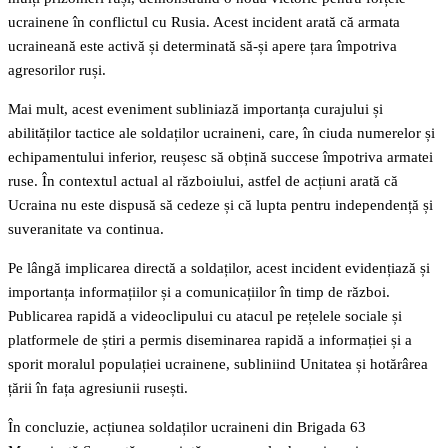
ucrainene în conflictul cu Rusia. Acest incident arată că armata
ucraineană este activă și determinată să-și apere țara împotriva
agresorilor ruși.
Mai mult, acest eveniment subliniază importanța curajului și
abilităților tactice ale soldaților ucraineni, care, în ciuda numerelor și
echipamentului inferior, reușesc să obțină succese împotriva armatei
ruse. În contextul actual al războiului, astfel de acțiuni arată că
Ucraina nu este dispusă să cedeze și că lupta pentru independență și
suveranitate va continua.
Pe lângă implicarea directă a soldaților, acest incident evidențiază și
importanța informațiilor și a comunicațiilor în timp de război.
Publicarea rapidă a videoclipului cu atacul pe rețelele sociale și
platformele de știri a permis diseminarea rapidă a informației și a
sporit moralul populației ucrainene, subliniind Unitatea și hotărârea
țării în fața agresiunii rusești.
În concluzie, acțiunea soldaților ucraineni din Brigada 63