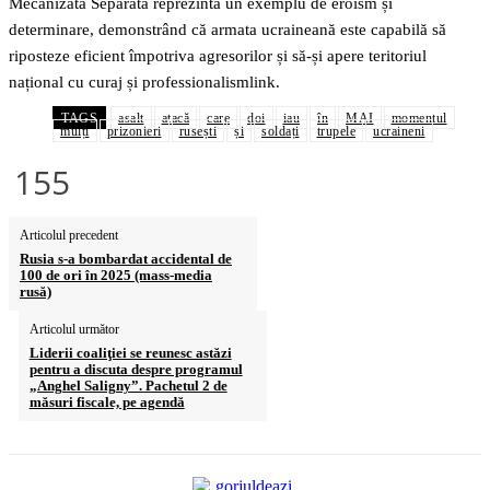
Mecanizată Separată reprezintă un exemplu de eroism și
determinare, demonstrând că armata ucraineană este capabilă să
riposteze eficient împotriva agresorilor și să-și apere teritoriul
național cu curaj și professionalismlink.
TAGS
asalt
atacă
care
doi
iau
în
MAI
momentul
mulți
prizonieri
rusești
și
soldați
trupele
ucraineni
155
Articolul precedent
Rusia s-a bombardat accidental de
100 de ori în 2025 (mass-media
rusă)
Articolul următor
Liderii coaliţiei se reunesc astăzi
pentru a discuta despre programul
„Anghel Saligny”. Pachetul 2 de
măsuri fiscale, pe agendă