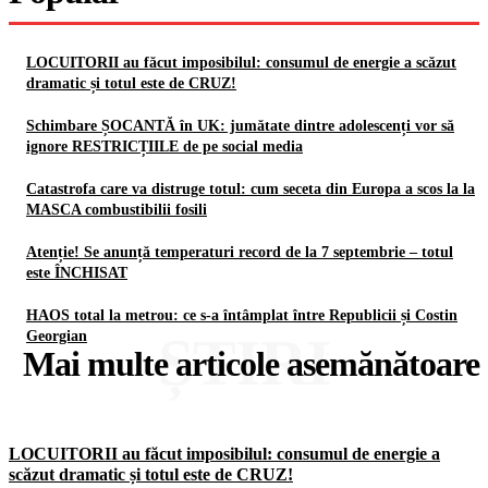
LOCUITORII au făcut imposibilul: consumul de energie a scăzut
dramatic și totul este de CRUZ!
Schimbare ȘOCANTĂ în UK: jumătate dintre adolescenți vor să
ignore RESTRICȚIILE de pe social media
Catastrofa care va distruge totul: cum seceta din Europa a scos la la
MASCA combustibilii fosili
Atenție! Se anunță temperaturi record de la 7 septembrie – totul
este ÎNCHISAT
HAOS total la metrou: ce s-a întâmplat între Republicii și Costin
ȘTIRI
Georgian
Mai multe articole asemănătoare
LOCUITORII au făcut imposibilul: consumul de energie a
scăzut dramatic și totul este de CRUZ!