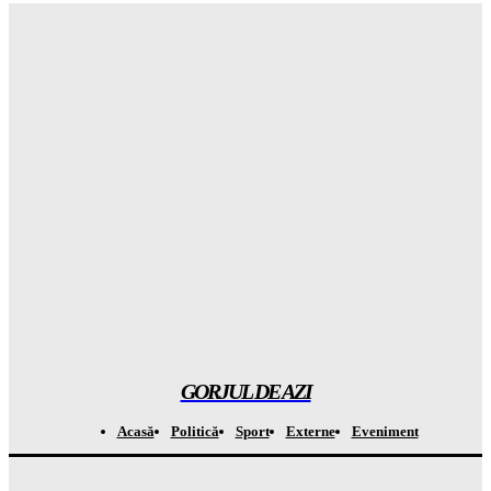
Gorjuldeazi
-
7 August 2026
Schimbare ȘOCANTĂ în UK: jumătate dintre adolescenți vor
să ignore RESTRICȚIILE de pe social media
Gorjuldeazi
-
7 August 2026
Catastrofa care va distruge totul: cum seceta din Europa a scos
la la MASCA combustibilii fosili
Gorjuldeazi
-
7 August 2026
Atenție! Se anunță temperaturi record de la 7 septembrie –
totul este ÎNCHISAT
Gorjuldeazi
-
7 August 2026
GORJUL DE AZI
Acasă
Politică
Sport
Externe
Eveniment