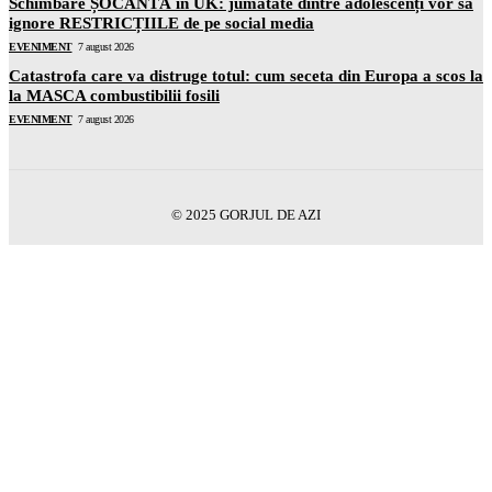
Schimbare ȘOCANTĂ în UK: jumătate dintre adolescenți vor să
ignore RESTRICȚIILE de pe social media
EVENIMENT
7 august 2026
Catastrofa care va distruge totul: cum seceta din Europa a scos la
la MASCA combustibilii fosili
EVENIMENT
7 august 2026
© 2025 GORJUL DE AZI