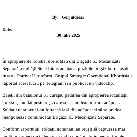
By:
Gorjuldeazi
Date:
30 iulie 2025
În apropiere de Torske, doi soldați din Brigada 63 Mecanizată
Separată a unității Steel Lions au atacat pozițiile brigăzilor de asalt
rusești. Potrivit Ukrinform, Grupul Strategic Operațional Khortitsia a
raportat acest lucru pe Telegram și a publicat un videoclip.
Băieții din batalionul 51 curățau pădurea din apropierea localității
Torske și au dat peste ruși, care se ascundeau într-un adăpost.
Soldații ucraineni i-au forțat să iasă din adăpost și să se predea,
menționează comunicatul Brigăzii 63 Mecanizată Separate.
Conform raportului, soldații ucraineni au reușit să captureze mai
mulți prizonieri ruși, demonstrând o nouă victorie pentru forțele