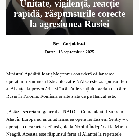
Unitate, vigilență, reacție
rapidă, răspunsurile corecte
la agresiunea Rusiei
By:
Gorjuldeazi
13 septembrie 2025
Date:
Ministrul Apărării Ionuț Moșteanu consideră că lansarea
operațiunii Santinela Estică de către NATO este „răspunsul ferm
al Alianței la provocările și încălcările spațiului aerian de către
Rusia în Polonia, România și alte state de pe flancul estic”.
„Astăzi, secretarul general al NATO și Comandantul Suprem
Aliat în Europa au anunțat lansarea operației Eastern Sentry – o
operație cu caracter defensiv, de la Nordul Îndepărtat la Marea
Neagră. Aceasta este răspunsul ferm al Alianței la repetatele