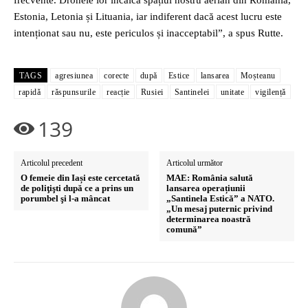
frecvente. Dronele lor încalcă spațiul nostru aerian din România,
Estonia, Letonia și Lituania, iar indiferent dacă acest lucru este
intenționat sau nu, este periculos și inacceptabil”, a spus Rutte.
TAGS
agresiunea
corecte
după
Estice
lansarea
Moșteanu
rapidă
răspunsurile
reacție
Rusiei
Santinelei
unitate
vigilență
139
Articolul precedent
Articolul următor
O femeie din Iași este cercetată
MAE: România salută
de poliţişti după ce a prins un
lansarea operațiunii
porumbel şi l-a mâncat
„Santinela Estică” a NATO.
„Un mesaj puternic privind
determinarea noastră
comună”