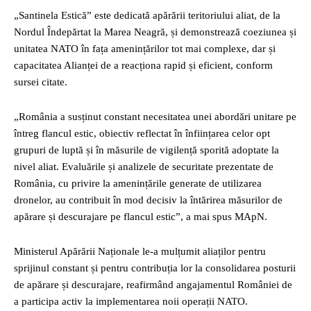
„Santinela Estică” este dedicată apărării teritoriului aliat, de la
Nordul Îndepărtat la Marea Neagră, și demonstrează coeziunea și
unitatea NATO în fața amenințărilor tot mai complexe, dar și
capacitatea Alianței de a reacționa rapid și eficient, conform
sursei citate.
„România a susținut constant necesitatea unei abordări unitare pe
întreg flancul estic, obiectiv reflectat în înființarea celor opt
grupuri de luptă și în măsurile de vigilență sporită adoptate la
nivel aliat. Evaluările și analizele de securitate prezentate de
România, cu privire la amenințările generate de utilizarea
dronelor, au contribuit în mod decisiv la întărirea măsurilor de
apărare și descurajare pe flancul estic”, a mai spus MApN.
Ministerul Apărării Naționale le-a mulțumit aliaților pentru
sprijinul constant și pentru contribuția lor la consolidarea posturii
de apărare și descurajare, reafirmând angajamentul României de
a participa activ la implementarea noii operații NATO.