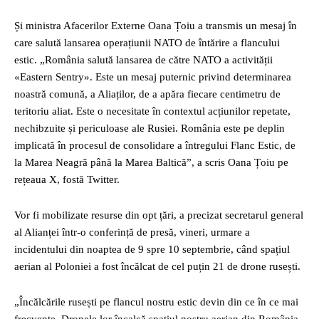
Și ministra Afacerilor Externe Oana Țoiu a transmis un mesaj în
care salută lansarea operațiunii NATO de întărire a flancului
estic. „România salută lansarea de către NATO a activității
«Eastern Sentry». Este un mesaj puternic privind determinarea
noastră comună, a Aliaților, de a apăra fiecare centimetru de
teritoriu aliat. Este o necesitate în contextul acțiunilor repetate,
nechibzuite și periculoase ale Rusiei. România este pe deplin
implicată în procesul de consolidare a întregului Flanc Estic, de
la Marea Neagră până la Marea Baltică”, a scris Oana Țoiu pe
rețeaua X, fostă Twitter.
Vor fi mobilizate resurse din opt țări, a precizat secretarul general
al Alianței într-o conferință de presă, vineri, urmare a
incidentului din noaptea de 9 spre 10 septembrie, când spațiul
aerian al Poloniei a fost încălcat de cel puțin 21 de drone rusești.
„Încălcările rusești pe flancul nostru estic devin din ce în ce mai