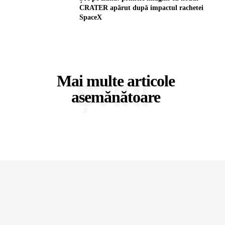
CRATER apărut după impactul rachetei
SpaceX
Mai multe articole
ȘTIRI
asemănătoare