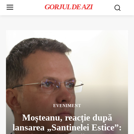
GORJUL DE AZI
EVENIMENT
Moșteanu, reacție după
lansarea „Santinelei Estice”: