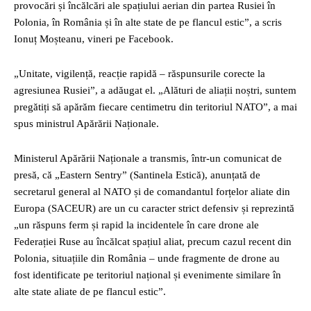
provocări și încălcări ale spațiului aerian din partea Rusiei în
Polonia, în România și în alte state de pe flancul estic”, a scris
Ionuț Moșteanu, vineri pe Facebook.
„Unitate, vigilență, reacție rapidă – răspunsurile corecte la
agresiunea Rusiei”, a adăugat el. „Alături de aliații noștri, suntem
pregătiți să apărăm fiecare centimetru din teritoriul NATO”, a mai
spus ministrul Apărării Naționale.
Ministerul Apărării Naționale a transmis, într-un comunicat de
presă, că „Eastern Sentry” (Santinela Estică), anunțată de
secretarul general al NATO și de comandantul forțelor aliate din
Europa (SACEUR) are un cu caracter strict defensiv și reprezintă
„un răspuns ferm și rapid la incidentele în care drone ale
Federației Ruse au încălcat spațiul aliat, precum cazul recent din
Polonia, situațiile din România – unde fragmente de drone au
fost identificate pe teritoriul național și evenimente similare în
alte state aliate de pe flancul estic”.