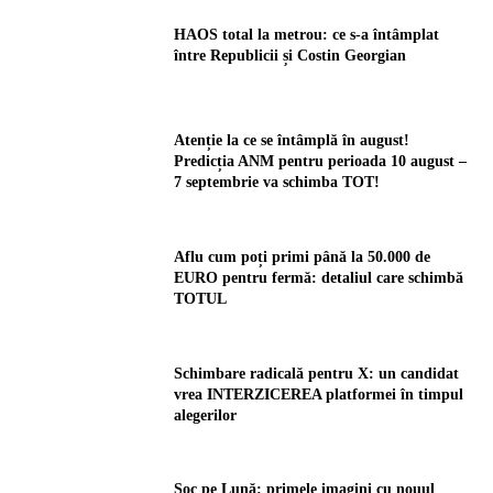
HAOS total la metrou: ce s-a întâmplat
între Republicii și Costin Georgian
Atenție la ce se întâmplă în august!
Predicția ANM pentru perioada 10 august –
7 septembrie va schimba TOT!
Aflu cum poți primi până la 50.000 de
EURO pentru fermă: detaliul care schimbă
TOTUL
Schimbare radicală pentru X: un candidat
vrea INTERZICEREA platformei în timpul
alegerilor
Șoc pe Lună: primele imagini cu nouul