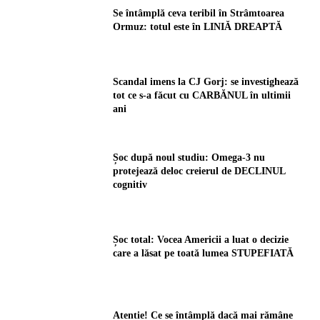
Se întâmplă ceva teribil în Strâmtoarea
Ormuz: totul este în LINIĂ DREAPTĂ
Scandal imens la CJ Gorj: se investighează
tot ce s-a făcut cu CARBĂNUL în ultimii
ani
Șoc după noul studiu: Omega-3 nu
protejează deloc creierul de DECLINUL
cognitiv
Șoc total: Vocea Americii a luat o decizie
care a lăsat pe toată lumea STUPEFIATĂ
Atenție! Ce se întâmplă dacă mai rămâne