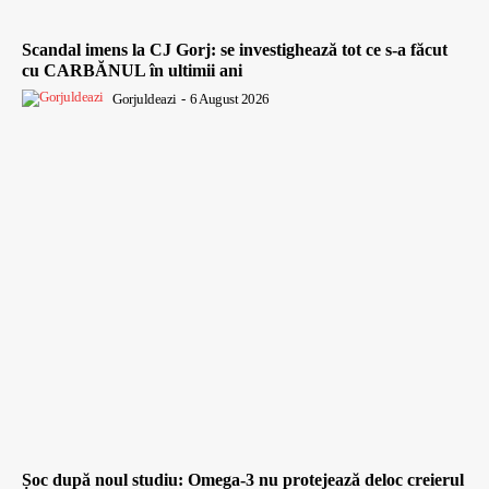
Scandal imens la CJ Gorj: se investighează tot ce s-a făcut
cu CARBĂNUL în ultimii ani
Gorjuldeazi
-
6 August 2026
Șoc după noul studiu: Omega-3 nu protejează deloc creierul