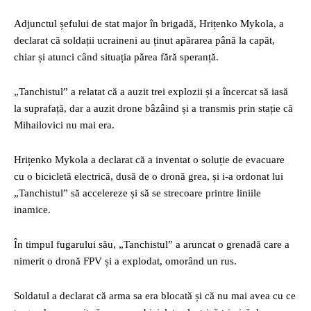
Adjunctul șefului de stat major în brigadă, Hrițenko Mykola, a
declarat că soldații ucraineni au ținut apărarea până la capăt,
chiar și atunci când situația părea fără speranță.
„Tanchistul” a relatat că a auzit trei explozii și a încercat să iasă
la suprafață, dar a auzit drone bâzâind și a transmis prin stație că
Mihailovici nu mai era.
Hrițenko Mykola a declarat că a inventat o soluție de evacuare
cu o bicicletă electrică, dusă de o dronă grea, și i-a ordonat lui
„Tanchistul” să accelereze și să se strecoare printre liniile
inamice.
În timpul fugarului său, „Tanchistul” a aruncat o grenadă care a
nimerit o dronă FPV și a explodat, omorând un rus.
Soldatul a declarat că arma sa era blocată și că nu mai avea cu ce