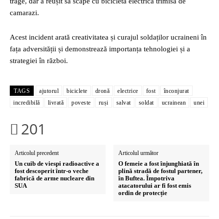
trage, dar a reușit să scape cu bicicleta electrică trimisă de
camarazi.
Acest incident arată creativitatea și curajul soldaților ucraineni în
fața adversității și demonstrează importanța tehnologiei și a
strategiei în război.
TAGS
ajutorul
biciclete
dronă
electrice
fost
înconjurat
incredibilă
livrată
poveste
ruși
salvat
soldat
ucrainean
unei
201
Articolul precedent
Articolul următor
Un cuib de viespi radioactive a
O femeie a fost înjunghiată în
fost descoperit într-o veche
plină stradă de fostul partener,
fabrică de arme nucleare din
în Buftea. Împotriva
SUA
atacatorului ar fi fost emis
ordin de protecție