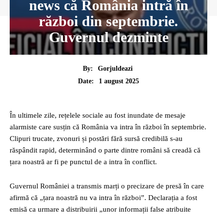
news că România intră în
război din septembrie.
Guvernul dezminte
By:
Gorjuldeazi
1 august 2025
Date:
În ultimele zile, rețelele sociale au fost inundate de mesaje
alarmiste care susțin că România va intra în război în septembrie.
Clipuri trucate, zvonuri și postări fără sursă credibilă s-au
răspândit rapid, determinând o parte dintre români să creadă că
țara noastră ar fi pe punctul de a intra în conflict.
Guvernul României a transmis marți o precizare de presă în care
afirmă că „țara noastră nu va intra în război”. Declarația a fost
emisă ca urmare a distribuirii „unor informații false atribuite