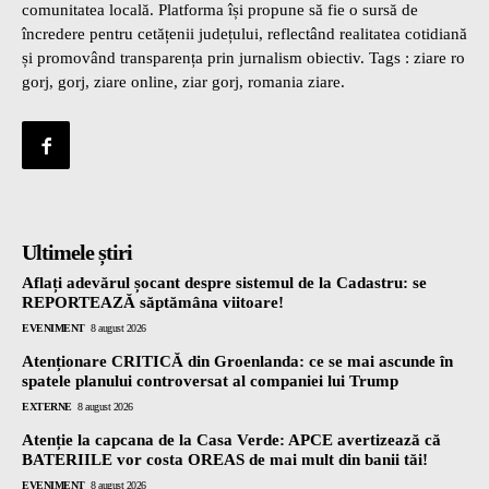
comunitatea locală. Platforma își propune să fie o sursă de
încredere pentru cetățenii județului, reflectând realitatea cotidiană
și promovând transparența prin jurnalism obiectiv. Tags : ziare ro
gorj, gorj, ziare online, ziar gorj, romania ziare.
Ultimele știri
Aflați adevărul șocant despre sistemul de la Cadastru: se
REPORTEAZĂ săptămâna viitoare!
EVENIMENT
8 august 2026
Atenționare CRITICĂ din Groenlanda: ce se mai ascunde în
spatele planului controversat al companiei lui Trump
EXTERNE
8 august 2026
Atenție la capcana de la Casa Verde: APCE avertizează că
BATERIILE vor costa OREAS de mai mult din banii tăi!
EVENIMENT
8 august 2026