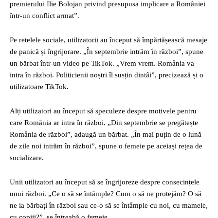
premierului Ilie Bolojan privind presupusa implicare a României
într-un conflict armat”.
Pe rețelele sociale, utilizatorii au început să împărtășească mesaje
de panică și îngrijorare. „În septembrie intrăm în război”, spune
un bărbat într-un video pe TikTok. „Vrem vrem. România va
intra în război. Politicienii noștri îl susțin dintâi”, precizează și o
utilizatoare TikTok.
Alți utilizatori au început să speculeze despre motivele pentru
care România ar intra în război. „Din septembrie se pregătește
România de război”, adaugă un bărbat. „În mai puțin de o lună
de zile noi intrăm în război”, spune o femeie pe aceiași rețea de
socializare.
Unii utilizatori au început să se îngrijoreze despre consecințele
unui război. „Ce o să se întâmple? Cum o să ne protejăm? O să
ne ia bărbați în război sau ce-o să se întâmple cu noi, cu mamele,
cu copiii?”, se întreabă o femeie.