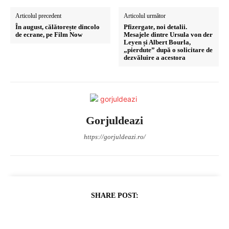
Articolul precedent
Articolul următor
În august, călătorește dincolo
Pfizergate, noi detalii.
de ecrane, pe Film Now
Mesajele dintre Ursula von der
Leyen și Albert Bourla,
„pierdute” după o solicitare de
dezvăluire a acestora
Gorjuldeazi
https://gorjuldeazi.ro/
SHARE POST: