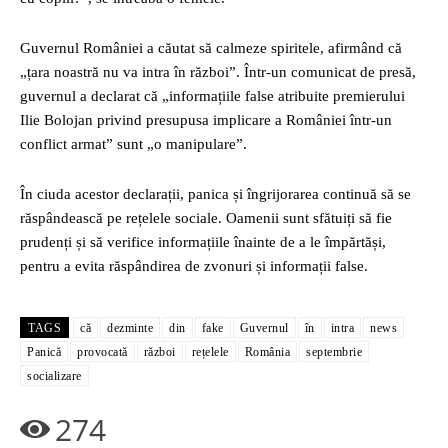
Guvernul României a căutat să calmeze spiritele, afirmând că
„țara noastră nu va intra în război”. Într-un comunicat de presă,
guvernul a declarat că „informațiile false atribuite premierului
Ilie Bolojan privind presupusa implicare a României într-un
conflict armat” sunt „o manipulare”.
În ciuda acestor declarații, panica și îngrijorarea continuă să se
răspândească pe rețelele sociale. Oamenii sunt sfătuiți să fie
prudenți și să verifice informațiile înainte de a le împărtăși,
pentru a evita răspândirea de zvonuri și informații false.
TAGS
că
dezminte
din
fake
Guvernul
în
intra
news
Panică
provocată
război
rețelele
România
septembrie
socializare
274