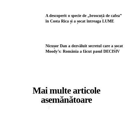
A descoperit o specie de „broscuță de cafea”
în Costa Rica și a șocat întreaga LUME
Nicușor Dan a dezvăluit secretul care a șocat
Moody’s: România a făcut pasul DECISIV
Mai multe articole
ȘTIRI
asemănătoare