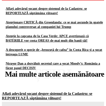
Aflați adevărul șocant despre sistemul de la Cadastru: se
REPORTEAZĂ săptămâna viitoare!
Atenționare CRITICĂ din Groenlanda: ce se mai ascunde în spatele
planului controversat al companiei lui Trump
Atenție la capcana de la Casa Verde: APCE avertizează că
BATERIILE vor costa OREAS de mai mult din banii tăi!
A descoperit o specie de „broscuță de cafea” în Costa Rica și a șocat
întreaga LUME
Nicușor Dan a dezvăluit secretul care a șocat Moody’s: România a
ȘTIRI
făcut pasul DECISIV
Mai multe articole asemănătoare
Aflați adevărul șocant despre sistemul de la Cadastru: se
REPORTEAZĂ săptămâna viitoare!
Gorjuldeazi
-
8 August 2026