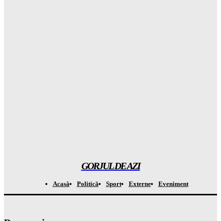
Atenționare CRITICĂ din Groenlanda: ce se mai ascunde în
spatele planului controversat al companiei lui Trump
Gorjuldeazi
-
8 August 2026
Atenție la capcana de la Casa Verde: APCE avertizează că
BATERIILE vor costa OREAS de mai mult din banii tăi!
Gorjuldeazi
-
8 August 2026
A descoperit o specie de „broscuță de cafea” în Costa Rica și a
șocat întreaga LUME
Gorjuldeazi
-
8 August 2026
GORJUL DE AZI
Acasă
Politică
Sport
Externe
Eveniment