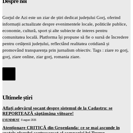
Despre noi
Gorjul de Azi este un ziar de știri dedicat județului Gorj, oferind
informații actualizate despre evenimentele locale, politicile publice,
economie, cultură, sport și alte subiecte de interes pentru
comunitatea locală. Platforma își propune să fie o sursă de încredere
pentru cetățenii județului, reflectând realitatea cotidiană și
promovând transparența prin jurnalism obiectiv. Tags : ziare ro gorj,
gorj, ziare online, ziar gorj, romania ziare.
Ultimele știri
Aflați adevărul șocant despre sistemul de la Cadastru: se
REPORTEAZĂ săptămâna viitoare!
EVENIMENT
8 august 2026
Atenționare CRITICĂ din Groenlanda: ce se mai ascunde în
spatele planului controversat al companiei lui Trump