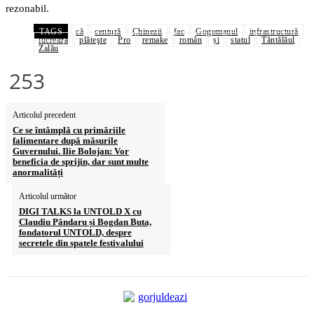
rezonabil.
TAGS
că
centură
Chinezii
fac
Gogomanul
infrastructură
lucrează
plăteşte
Pro
remake
român
și
statul
Tăntălăul
Zalău
253
Articolul precedent
Ce se întâmplă cu primăriile
falimentare după măsurile
Guvernului. Ilie Bolojan: Vor
beneficia de sprijin, dar sunt multe
anormalități
Articolul următor
DIGI TALKS la UNTOLD X cu
Claudiu Pândaru și Bogdan Buta,
fondatorul UNTOLD, despre
secretele din spatele festivalului