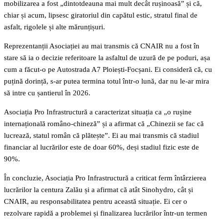
mobilizarea a fost „dintotdeauna mai mult decât rușinoasă” și că,
chiar și acum, lipsesc giratoriul din capătul estic, stratul final de
asfalt, rigolele și alte mărunțișuri.
Reprezentanții Asociației au mai transmis că CNAIR nu a fost în
stare să ia o decizie referitoare la asfaltul de uzură de pe poduri, așa
cum a făcut-o pe Autostrada A7 Ploiești-Focșani. Ei consideră că, cu
puțină dorință, s-ar putea termina totul într-o lună, dar nu le-ar mira
să intre cu șantierul în 2026.
Asociația Pro Infrastructură a caracterizat situația ca „o rușine
internațională româno-chineză” și a afirmat că „Chinezii se fac că
lucrează, statul român că plătește”. Ei au mai transmis că stadiul
financiar al lucrărilor este de doar 60%, deși stadiul fizic este de
90%.
În concluzie, Asociația Pro Infrastructură a criticat ferm întârzierea
lucrărilor la centura Zalău și a afirmat că atât Sinohydro, cât și
CNAIR, au responsabilitatea pentru această situație. Ei cer o
rezolvare rapidă a problemei și finalizarea lucrărilor într-un termen