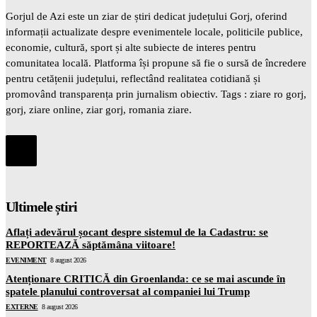
Gorjul de Azi este un ziar de știri dedicat județului Gorj, oferind
informații actualizate despre evenimentele locale, politicile publice,
economie, cultură, sport și alte subiecte de interes pentru
comunitatea locală. Platforma își propune să fie o sursă de încredere
pentru cetățenii județului, reflectând realitatea cotidiană și
promovând transparența prin jurnalism obiectiv. Tags : ziare ro gorj,
gorj, ziare online, ziar gorj, romania ziare.
Ultimele știri
Aflați adevărul șocant despre sistemul de la Cadastru: se
REPORTEAZĂ săptămâna viitoare!
EVENIMENT
8 august 2026
Atenționare CRITICĂ din Groenlanda: ce se mai ascunde în
spatele planului controversat al companiei lui Trump
EXTERNE
8 august 2026