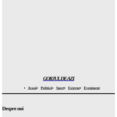
Atenționare CRITICĂ din Groenlanda: ce se mai ascunde în
spatele planului controversat al companiei lui Trump
Gorjuldeazi
-
8 August 2026
Atenție la capcana de la Casa Verde: APCE avertizează că
BATERIILE vor costa OREAS de mai mult din banii tăi!
Gorjuldeazi
-
8 August 2026
A descoperit o specie de „broscuță de cafea” în Costa Rica și a
șocat întreaga LUME
Gorjuldeazi
-
8 August 2026
GORJUL DE AZI
Acasă
Politică
Sport
Externe
Eveniment
Despre noi