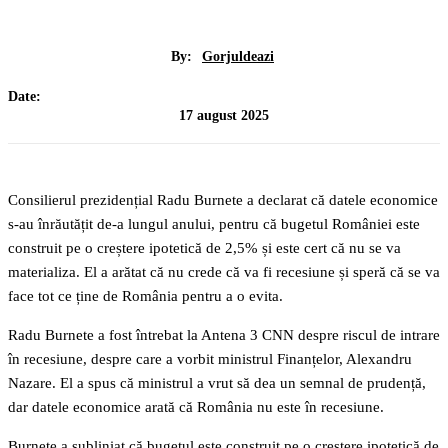
By:
Gorjuldeazi
Date:
17 august 2025
Consilierul prezidențial Radu Burnete a declarat că datele economice
s-au înrăutățit de-a lungul anului, pentru că bugetul României este
construit pe o creștere ipotetică de 2,5% și este cert că nu se va
materializa. El a arătat că nu crede că va fi recesiune și speră că se va
face tot ce ține de România pentru a o evita.
Radu Burnete a fost întrebat la Antena 3 CNN despre riscul de intrare
în recesiune, despre care a vorbit ministrul Finanțelor, Alexandru
Nazare. El a spus că ministrul a vrut să dea un semnal de prudență,
dar datele economice arată că România nu este în recesiune.
Burnete a subliniat că bugetul este construit pe o creștere ipotetică de