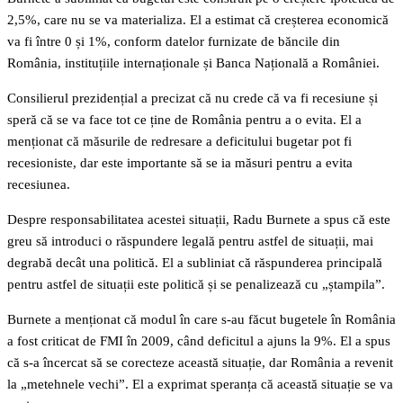
2,5%, care nu se va materializa. El a estimat că creșterea economică
va fi între 0 și 1%, conform datelor furnizate de băncile din
România, instituțiile internaționale și Banca Națională a României.
Consilierul prezidențial a precizat că nu crede că va fi recesiune și
speră că se va face tot ce ține de România pentru a o evita. El a
menționat că măsurile de redresare a deficitului bugetar pot fi
recesioniste, dar este importante să se ia măsuri pentru a evita
recesiunea.
Despre responsabilitatea acestei situații, Radu Burnete a spus că este
greu să introduci o răspundere legală pentru astfel de situații, mai
degrabă decât una politică. El a subliniat că răspunderea principală
pentru astfel de situații este politică și se penalizează cu „ștampila”.
Burnete a menționat că modul în care s-au făcut bugetele în România
a fost criticat de FMI în 2009, când deficitul a ajuns la 9%. El a spus
că s-a încercat să se corecteze această situație, dar România a revenit
la „metehnele vechi”. El a exprimat speranța că această situație se va