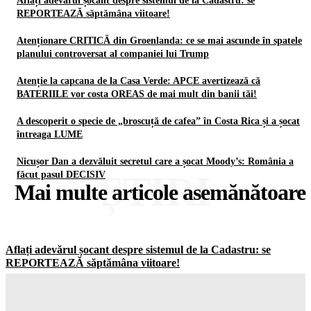
Aflați adevărul șocant despre sistemul de la Cadastru: se
REPORTEAZĂ săptămâna viitoare!
Atenționare CRITICĂ din Groenlanda: ce se mai ascunde în spatele
planului controversat al companiei lui Trump
Atenție la capcana de la Casa Verde: APCE avertizează că
BATERIILE vor costa OREAS de mai mult din banii tăi!
A descoperit o specie de „broscuță de cafea” în Costa Rica și a șocat
întreaga LUME
Nicușor Dan a dezvăluit secretul care a șocat Moody’s: România a
ȘTIRI
făcut pasul DECISIV
Mai multe articole asemănătoare
Aflați adevărul șocant despre sistemul de la Cadastru: se
REPORTEAZĂ săptămâna viitoare!
Gorjuldeazi
-
8 August 2026