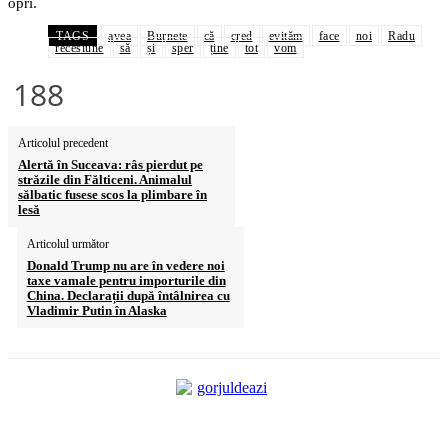
opri.
TAGS
avea
Burnete
că
cred
evităm
face
noi
Radu
recesiune
să
și
sper
ține
tot
vom
188
Articolul precedent
Alertă în Suceava: râs pierdut pe
străzile din Fălticeni. Animalul
sălbatic fusese scos la plimbare în
lesă
Articolul următor
Donald Trump nu are în vedere noi
taxe vamale pentru importurile din
China. Declarații după întâlnirea cu
Vladimir Putin în Alaska